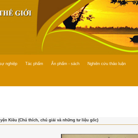
 sự nghiệp
Tác phẩm
Ấn phẩm - sách
Nghiên cứu thảo luận
yện Kiều (Chú thích, chú giải và những tư liệu gốc)