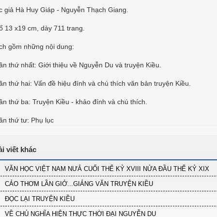
c giả Hà Huy Giáp - Nguyễn Thạch Giang.
ổ 13 x19 cm, dày 711 trang.
ch gồm những nội dung:
ần thứ nhất: Giới thiệu về Nguyễn Du và truyện Kiều.
ần thứ hai: Vấn đề hiệu đính và chú thích văn bản truyện Kiều.
ần thứ ba: Truyện Kiều - khảo đính và chú thích.
ần thứ tư: Phụ lục
VĂN HỌC VIỆT NAM NƯẢ CUỐI THẾ KỶ XVIII NỬA ĐẦU THẾ KỶ XIX
CẢO THƠM LẦN GIỞ...GIẢNG VĂN TRUYỆN KIỀU
ĐỌC LẠI TRUYỆN KIỀU
VỀ CHỦ NGHĨA HIỆN THỰC THỜI ĐẠI NGUYỄN DU