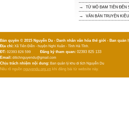
TỪ MỘ ĐẠM TIÊN ĐẾN
VĂN BẢN TRUYỆN KIỀU
Bản quyền © 2015 Nguyễn Du - Danh nhân văn hóa thế giới - Ban quản l
Địa chỉ:
Xã Tiên Điền - huyện Nghi Xuân - Tỉnh Hà Tĩnh.
ĐT:
Đăng ký tham quan:
02393 825 133
02393 826 599
Email:
ditichnguyendu@gmail.com
Chịu trách nhiệm nội dung:
Ban quản lý khu di tích Nguyễn Du
Nêu rõ nguồn
nguyendu.org.vn
khi đăng bài từ website này.