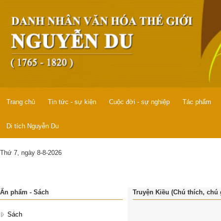
Trang chủ
Tin tức - sự kiện
Cuộc đời - sự nghiệp
Tác phẩm
Di tích Nguyễn Du
Thứ 7, ngày 8-8-2026
Ấn phẩm - Sách
Truyện Kiều (Chú thích, chú 
Sách