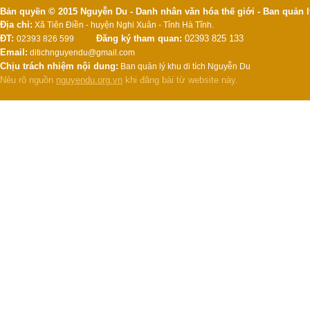
Bản quyền © 2015 Nguyễn Du - Danh nhân văn hóa thế giới - Ban quản l
Địa chỉ:
Xã Tiên Điền - huyện Nghi Xuân - Tỉnh Hà Tĩnh.
ĐT:
Đăng ký tham quan:
02393 825 133
02393 826 599
Email:
ditichnguyendu@gmail.com
Chịu trách nhiệm nội dung:
Ban quản lý khu di tích Nguyễn Du
Nêu rõ nguồn
nguyendu.org.vn
khi đăng bài từ website này.