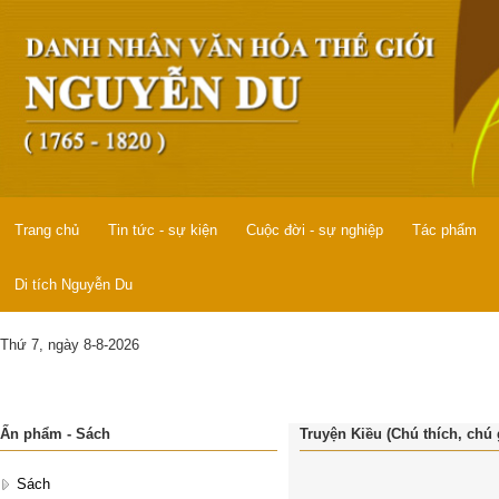
Trang chủ
Tin tức - sự kiện
Cuộc đời - sự nghiệp
Tác phẩm
Di tích Nguyễn Du
Thứ 7, ngày 8-8-2026
Ấn phẩm - Sách
Truyện Kiều (Chú thích, chú 
Sách