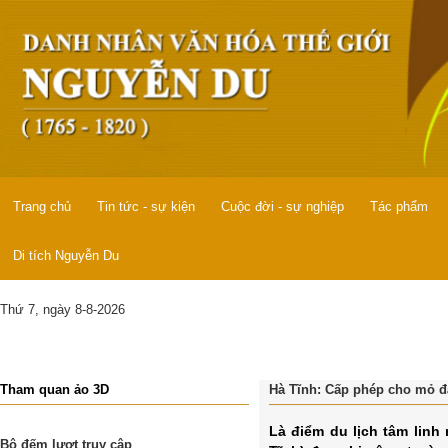
Trang chủ
Tin tức - sự kiện
Cuộc đời - sự nghiệp
Tác phẩm
Di tích Nguyễn Du
Thứ 7, ngày 8-8-2026
Tham quan ảo 3D
Hà Tĩnh: Cấp phép cho mỏ đá.
Là điểm du lịch tâm linh
Bộ đếm lượt truy cập