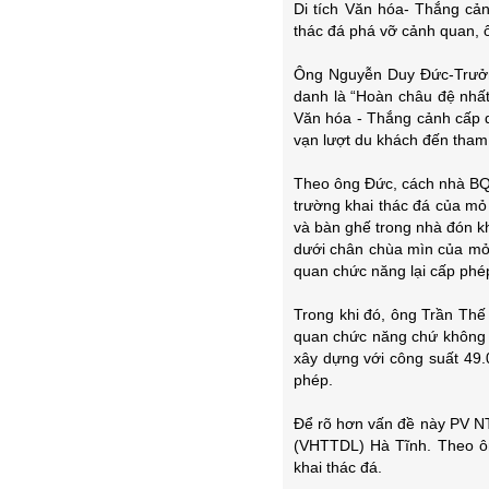
Di tích Văn hóa- Thắng cản
thác đá phá vỡ cảnh quan, 
Ông Nguyễn Duy Đức-Trưởn
danh là “Hoàn châu đệ nhấ
Văn hóa - Thắng cảnh cấp 
vạn lượt du khách đến tham
Theo ông Đức, cách nhà BQL
trường khai thác đá của mỏ 
và bàn ghế trong nhà đón khá
dưới chân chùa mìn của mỏ 
quan chức năng lại cấp phép
Trong khi đó, ông Trần Thế
quan chức năng chứ không p
xây dựng với công suất 49
phép.
Để rõ hơn vấn đề này PV NT
(VHTTDL) Hà Tĩnh. Theo ôn
khai thác đá.