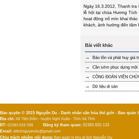
Ngày 16.3.2012, Thanh tra 
lễ hội tại chùa Hương Tíc
hoạt động nổ mìn khai thác
khách, ảnh hưởng đến tâm l
Bảo tồn và phát huy giá tr
Cần sớm phục dựng một d
CÔNG ĐOÀN VIÊN CHỨC
Dữ liệu di sản
Bản quyền © 2015 Nguyễn Du - Danh nhân văn hóa thế giới - Ban quản l
Địa chỉ:
Xã Tiên Điền - huyện Nghi Xuân - Tỉnh Hà Tĩnh.
ĐT:
Đăng ký tham quan:
02393 825 133
02393 826 599
Email:
ditichnguyendu@gmail.com
Chịu trách nhiệm nội dung:
Ban quản lý khu di tích Nguyễn Du