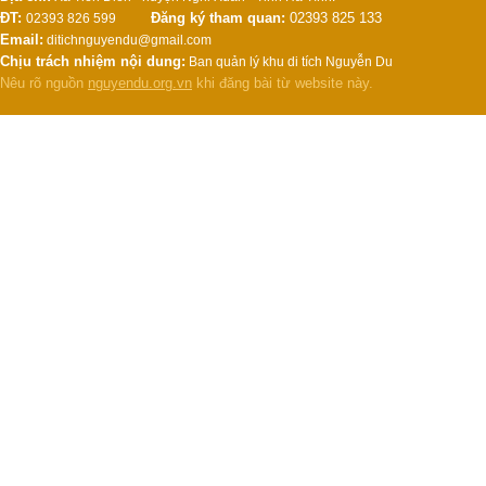
ĐT:
Đăng ký tham quan:
02393 825 133
02393 826 599
Email:
ditichnguyendu@gmail.com
Chịu trách nhiệm nội dung:
Ban quản lý khu di tích Nguyễn Du
Nêu rõ nguồn
nguyendu.org.vn
khi đăng bài từ website này.