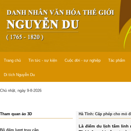
Trang chủ
Tin tức - sự kiện
Cuộc đời - sự nghiệp
Tác phẩm
Di tích Nguyễn Du
Chủ nhật, ngày 9-8-2026
Tham quan ảo 3D
Hà Tĩnh: Cấp phép cho mỏ đá.
Là điểm du lịch tâm linh
Bộ đếm lượt truy cập