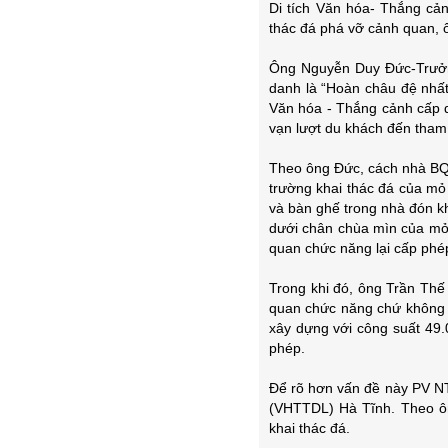
Di tích Văn hóa- Thắng cản
thác đá phá vỡ cảnh quan, 
Ông Nguyễn Duy Đức-Trưởn
danh là “Hoàn châu đệ nhấ
Văn hóa - Thắng cảnh cấp 
vạn lượt du khách đến tham
Theo ông Đức, cách nhà BQL
trường khai thác đá của mỏ 
và bàn ghế trong nhà đón khá
dưới chân chùa mìn của mỏ 
quan chức năng lại cấp phép
Trong khi đó, ông Trần Thế
quan chức năng chứ không p
xây dựng với công suất 49
phép.
Để rõ hơn vấn đề này PV NT
(VHTTDL) Hà Tĩnh. Theo ôn
khai thác đá.