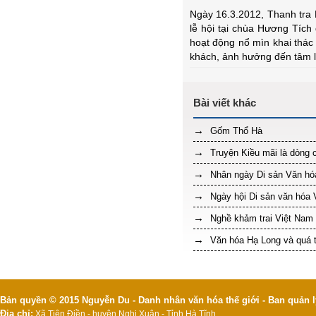
Ngày 16.3.2012, Thanh tra 
lễ hội tại chùa Hương Tíc
hoạt động nổ mìn khai thác
khách, ảnh hưởng đến tâm l
Gốm Thổ Hà
Truyện Kiều mãi là dòng 
Nhân ngày Di sản Văn h
Ngày hội Di sản văn hóa V
Nghề khảm trai Việt Nam 
Văn hóa Hạ Long và quá t
Bản quyền © 2015 Nguyễn Du - Danh nhân văn hóa thế giới - Ban quản l
Địa chỉ:
Xã Tiên Điền - huyện Nghi Xuân - Tỉnh Hà Tĩnh.