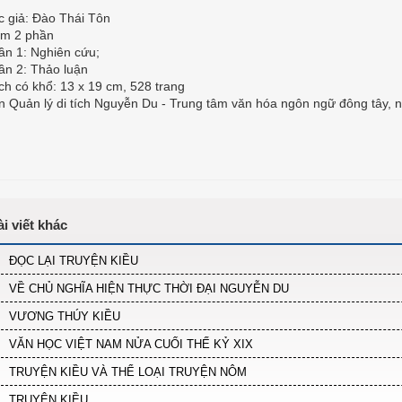
c giả: Đào Thái Tôn
m 2 phần
ần 1: Nghiên cứu;
ần 2: Thảo luận
ch có khổ: 13 x 19 cm, 528 trang
n Quản lý di tích Nguyễn Du - Trung tâm văn hóa ngôn ngữ đông tây, 
ĐỌC LẠI TRUYỆN KIỀU
VỀ CHỦ NGHĨA HIỆN THỰC THỜI ĐẠI NGUYỄN DU
VƯƠNG THÚY KIỀU
VĂN HỌC VIỆT NAM NỬA CUỐI THẾ KỶ XIX
TRUYỆN KIỀU VÀ THỂ LOẠI TRUYỆN NÔM
TRUYỆN KIỀU