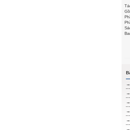
Tá
Gồ
Ph
Ph
Sá
Ba