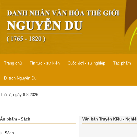
Trang chủ
Tin tức - sự kiện
Cuộc đời - sự nghiệp
Tác phẩm
Di tích Nguyễn Du
Thứ 7, ngày 8-8-2026
Ấn phẩm - Sách
Văn bản Truyện Kiều - Nghiên
Sách