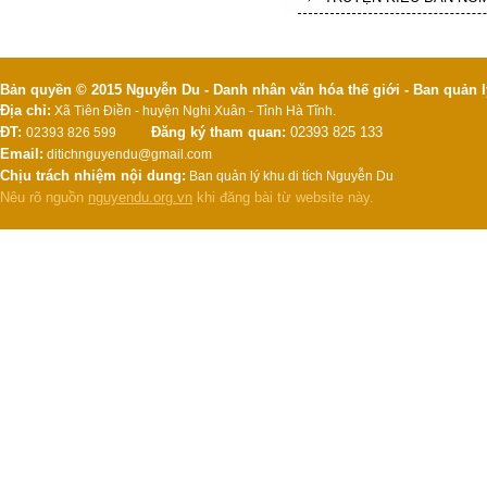
Bản quyền © 2015 Nguyễn Du - Danh nhân văn hóa thế giới - Ban quản l
Địa chỉ:
Xã Tiên Điền - huyện Nghi Xuân - Tỉnh Hà Tĩnh.
ĐT:
Đăng ký tham quan:
02393 825 133
02393 826 599
Email:
ditichnguyendu@gmail.com
Chịu trách nhiệm nội dung:
Ban quản lý khu di tích Nguyễn Du
Nêu rõ nguồn
nguyendu.org.vn
khi đăng bài từ website này.