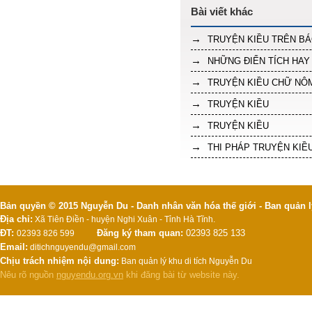
TRUYỆN KIỀU TRÊN B
NHỮNG ĐIỂN TÍCH HAY
TRUYỆN KIỀU CHỮ NÔ
TRUYỆN KIỀU
TRUYỆN KIỀU
THI PHÁP TRUYỆN KIỀ
Bản quyền © 2015 Nguyễn Du - Danh nhân văn hóa thế giới - Ban quản l
Địa chỉ:
Xã Tiên Điền - huyện Nghi Xuân - Tỉnh Hà Tĩnh.
ĐT:
Đăng ký tham quan:
02393 825 133
02393 826 599
Email:
ditichnguyendu@gmail.com
Chịu trách nhiệm nội dung:
Ban quản lý khu di tích Nguyễn Du
Nêu rõ nguồn
nguyendu.org.vn
khi đăng bài từ website này.