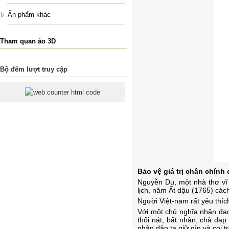
Ấn phẩm khác
Tham quan ảo 3D
Bộ đếm lượt truy cập
Bảo vệ giá trị chân chính
Nguy
ễ
n Du, m
ộ
t nhà th
ơ
vĩ
l
ị
ch, năm
Ấ
t d
ậ
u (1765) các
Ng
ườ
i Vi
ệ
t-nam r
ấ
t yêu thíc
V
ớ
i m
ộ
t ch
ủ
nghĩa nhân đ
ạ
th
ố
i nát, b
ấ
t nhân, chà đ
ạ
p
nhân dân ta gi
ữ
gìn và coi tr