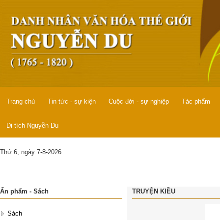
Trang chủ
Tin tức - sự kiện
Cuộc đời - sự nghiệp
Tác phẩm
Di tích Nguyễn Du
Thứ 6, ngày 7-8-2026
Ấn phẩm - Sách
TRUYỆN KIỀU
Sách