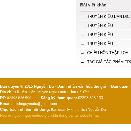
TRUYỆN KIỀU BẢN DỊC
TRUYỆN KIỀU
TRUYỆN KIỀU
TRUYỆN KIỀU
CHIÊU HỒN THẬP LOẠI
TÁC GIẢ TÁC PHẨM T
Bản quyền © 2015 Nguyễn Du - Danh nhân văn hóa thế giới - Ban quản l
Địa chỉ:
Xã Tiên Điền - huyện Nghi Xuân - Tỉnh Hà Tĩnh.
ĐT:
Đăng ký tham quan:
02393 825 133
02393 826 599
Email:
ditichnguyendu@gmail.com
Chịu trách nhiệm nội dung:
Ban quản lý khu di tích Nguyễn Du
Nêu rõ nguồn
nguyendu.org.vn
khi đăng bài từ website này.