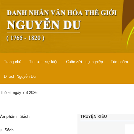
Trang chủ
Tin tức - sự kiện
Cuộc đời - sự nghiệp
Tác phẩm
Di tích Nguyễn Du
Thứ 6, ngày 7-8-2026
Ấn phẩm - Sách
TRUYỆN KIỀU
Sách