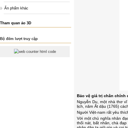
Ấn phẩm khác
Tham quan ảo 3D
Bộ đếm lượt truy cập
Bảo vệ giá trị chân chính
Nguy
ễ
n Du, m
ộ
t nhà th
ơ
vĩ
l
ị
ch, năm
Ấ
t d
ậ
u (1765) các
Ng
ườ
i Vi
ệ
t-nam r
ấ
t yêu thíc
V
ớ
i m
ộ
t ch
ủ
nghĩa nhân đ
ạ
th
ố
i nát, b
ấ
t nhân, chà đ
ạ
p
nhân dân ta gi
ữ
gìn và coi tr