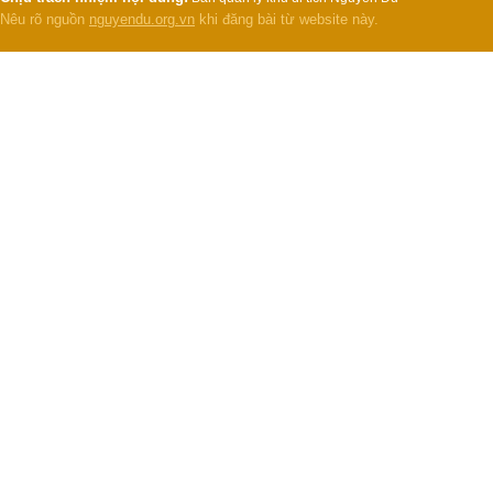
Nêu rõ nguồn
nguyendu.org.vn
khi đăng bài từ website này.