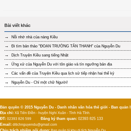
Nỗi nhớ nhà của nàng Kiều
Đi tìm bản thảo "ĐOẠN TRƯỜNG TÂN THANH” của Nguyễn Du
Dịch Truyện Kiều sang tiếng Nhật
Ứng xử của Nguyễn Du với tôn giáo và tín ngưỡng bản địa
Các vấn đề của Truyện Kiều qua lịch sử tiếp nhận hai thế kỷ
Nguyễn Du - Chỉ một chữ Người!
Bản quyền © 2015 Nguyễn Du - Danh nhân văn hóa thế giới - Ban quản l
Địa chỉ:
Xã Tiên Điền - huyện Nghi Xuân - Tỉnh Hà Tĩnh.
ĐT:
Đăng ký tham quan:
02393 825 133
02393 826 599
Email:
ditichnguyendu@gmail.com
Chịu trách nhiệm nội dung:
Ban quản lý khu di tích Nguyễn Du