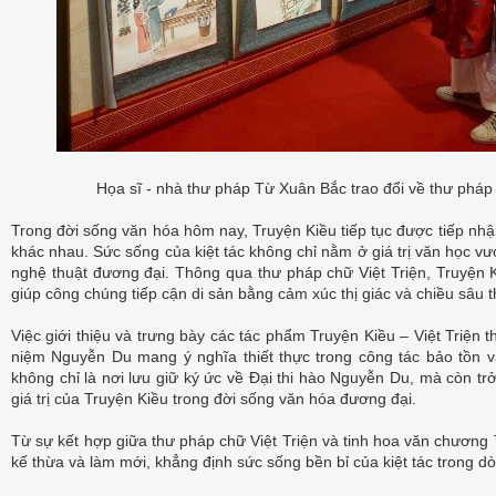
Họa sĩ - nhà thư pháp Từ Xuân Bắc trao đổi về thư pháp 
Trong đời sống văn hóa hôm nay, Truyện Kiều tiếp tục được tiếp nhậ
khác nhau. Sức sống của kiệt tác không chỉ nằm ở giá trị văn học vượ
nghệ thuật đương đại. Thông qua thư pháp chữ Việt Triện, Truyện
giúp công chúng tiếp cận di sản bằng cảm xúc thị giác và chiều sâu 
Việc giới thiệu và trưng bày các tác phẩm Truyện Kiều – Việt Triện t
niệm Nguyễn Du mang ý nghĩa thiết thực trong công tác bảo tồn và 
không chỉ là nơi lưu giữ ký ức về Đại thi hào Nguyễn Du, mà còn trở
giá trị của Truyện Kiều trong đời sống văn hóa đương đại.
Từ sự kết hợp giữa thư pháp chữ Việt Triện và tinh hoa văn chương 
kế thừa và làm mới, khẳng định sức sống bền bỉ của kiệt tác trong 