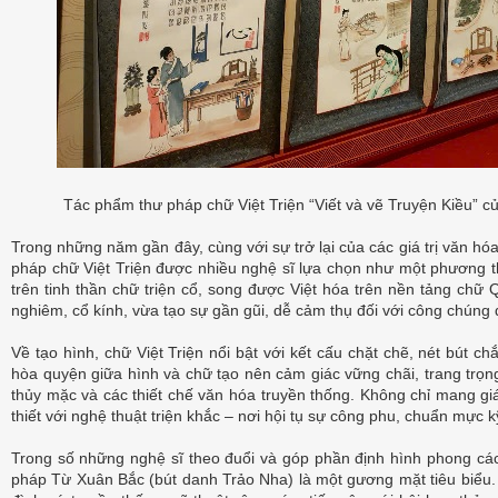
Tác phẩm thư pháp chữ Việt Triện “Viết và vẽ Truyện Kiều” c
Trong những năm gần đây, cùng với sự trở lại của các giá trị văn hóa
pháp chữ Việt Triện được nhiều nghệ sĩ lựa chọn như một phương t
trên tinh thần chữ triện cổ, song được Việt hóa trên nền tảng chữ
nghiêm, cổ kính, vừa tạo sự gần gũi, dễ cảm thụ đối với công chúng
Về tạo hình, chữ Việt Triện nổi bật với kết cấu chặt chẽ, nét bút ch
hòa quyện giữa hình và chữ tạo nên cảm giác vững chãi, trang trọn
thủy mặc và các thiết chế văn hóa truyền thống. Không chỉ mang giá
thiết với nghệ thuật triện khắc – nơi hội tụ sự công phu, chuẩn mực
Trong số những nghệ sĩ theo đuổi và góp phần định hình phong cách
pháp Từ Xuân Bắc (bút danh Trảo Nha) là một gương mặt tiêu biểu. S