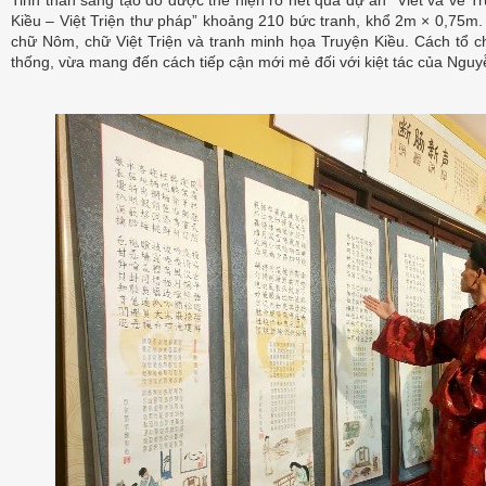
Tinh thần sáng tạo đó được thể hiện rõ nét qua dự án “Viết và vẽ Tr
Kiều – Việt Triện thư pháp” khoảng 210 bức tranh, khổ 2m × 0,75m.
chữ Nôm, chữ Việt Triện và tranh minh họa Truyện Kiều. Cách tổ ch
thống, vừa mang đến cách tiếp cận mới mẻ đối với kiệt tác của Nguy