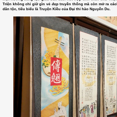
Triện không chỉ giữ gìn vẻ đẹp truyền thống mà còn mở ra các
dân tộc, tiêu biểu là Truyện Kiều của Đại thi hào Nguyễn Du.