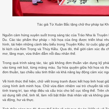
Tác giả Từ Xuân Bắc tặng chữ thư pháp tại K
Nguồn cảm hứng xuyên suốt trong sáng tác của Trảo Nha là Truyện Ki
Du. Các tác phẩm thư pháp – hội họa của ông được triển khai n
hình, tái hiện những cảnh tiêu biểu trong Truyện Kiều: từ cuộc gặp gỡ
bi kịch của Kim Trọng và Thúy Kiều. Qua đó, thế giới cảm xúc đa
mơ, lãng mạn, vừa thấm đẫm nỗi đau nhân thế.
Trong quá trình sáng tác, tác giả không đơn thuần vận dụng kỹ ph
vào từng nét bút, từng mảng màu. Sự hòa quyện giữa hội họa và thư 
đơn thuần, tạo chiều sâu tinh thần và khả năng lay động cảm xúc ng
Về hình thức thể hiện, chữ viết trong tranh được kết hợp linh hoạt g
cùng hình ảnh minh họa. Chữ vừa đảm nhiệm vai trò chuyển tải nội
tính trang trí, tạo nhịp điệu và cấu trúc cho bố cục tổng thể. Trên c
sử dụng tiết chế, tinh tế, làm nổi bật thần thái nhân vật và không gi
và động, hư và thực.