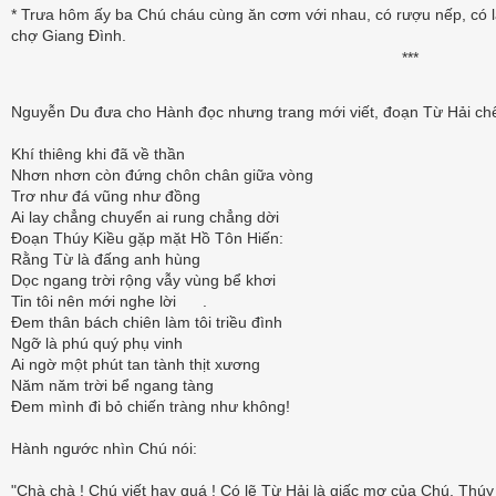
* Trưa hôm ấy ba Chú cháu cùng ăn cơm với nhau, có rượu nếp, có lạ
chợ Giang Đình.
***
Nguyễn Du đưa cho Hành đọc nhưng trang mới viết, đoạn Từ Hải ch
Khí thiêng khi đã về thần
Nhơn nhơn còn đứng chôn chân giữa vòng
Trơ như đá vũng như đồng
Ai lay chẳng chuyển ai rung chẳng dời
Đoạn Thúy Kiều gặp mặt Hồ Tôn Hiến:
Rằng Từ là đấng anh hùng
Dọc ngang trời rộng vẫy vùng bể khơi
Tin tôi nên mới nghe lời .
Đem thân bách chiên làm tôi triều đình
Ngỡ là phú quý phụ vinh
Ai ngờ một phút tan tành thịt xương
Năm năm trời bể ngang tàng
Đem mình đi bỏ chiến tràng như không!
Hành ngước nhìn Chú nói:
"Chà chà ! Chú viết hay quá ! Có lẽ Từ Hải là giấc mơ của Chú. Thú