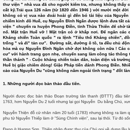
thư viện " nhà vua đã cho người kiểm tra, nhưng không thấy c
cất kỹ.Trải qua 126 năm (từ 1820 đến 1946 ) với mười một đời
không có vị vua nào đoái hoài gì đến bó tài liệu của Nguyễ
chiếm kinh đô Huế, cụ Nguyễn Đình Ngân được lệnh đưa tất cả cá
viện " chuyển ra huyện Phong Điền, tỉnh Thừa Thiên để chờ 
nổ. Mặt trận Huế vỡ ! Mặt trận có
ở
khắp nơi. Để ngăn các 
Kháng chiến Toàn quốc " ra lệnh
"Tiêu thổ Kháng chiên", đ
trống " và đi" tản cư”. Đường sắt, đường ô tô, ta đều chủ độ
hỏa mà cụ Nguyễn Đình Ngân chờ đợi không còn nữa ! Các cá
cư” với hành trang gọn nhẹ, chuyển sang làm công tác thông t
thần thánh " - Cuộc kháng chiến toàn dân, toàn diện và trường
Huế bị giặc chiêm đóng! Giặc Pháp tiến đánh Phong Điền. Nhiề
cảo của Nguyễn Du "cũng không năm ngoài tình trạng " đốt làn
1. Những người đọc bản thảo đầu tiên.
Người được đọc bản thảo Đoạn trường tân thanh (ĐTTT) đầu tiê
1763, hơn Nguyễn Du 2 tuổi nhưng lại gọi Nguyễn Du bằng Chú, xư
Nguyễn Thiện đỗ cử nhân năm 20 tuổi (1783) nhưng không ra làm q
phu tử Nguyễn Thiếp làm ở "Sùng Chính viện", sau lại thôi. Từ đó số
Đang ở Hương Sơn, Thiện nhận được thư của Chú gọi về dựng lầu l