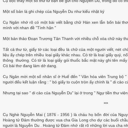
Cụ đọc thấy một số thư từ bạn bè gửi cho Nguyễn Du, trong đó có 
Một số bản là ghi chép của Nguyễn Du như kiểu nhật ký
Cụ Ngân nhớ rõ có một bài viết bằng chữ Hán xen lẫn bốn bài thơ
mình với nhan đề "Tình hận "
Một bản thảo Đoạn Trương Tân Thanh với nhiều chỗ xóa chữ này thay
Tất cả thư từ, giấy tờ các loại đều là chữ của một người viết, nét c
liệu ấy chép trên nhiều loại giấy khác nhau. Có tờ là loại giấy quý, n
thông thường. Có tờ là loại giấy gói thuốc bắc mặt này ghi tên mấy
Có bài thơ đang làm dở dang.
Cụ Ngân mời một số nhân sĩ ở Huế đến " Văn hóa viên Trung bộ " 
người đểu kết luận rằng : " bó giấy to cuộn tròn ấy chính là " di cảo
Nhưng tại sao " di cảo của Nguyễn Du" lại ở trong " Ngự tiền thư viện
***
Cụ Nghè Nguyễn Mai ( 1876 - 1956 ) là cháu họ bốn đời của Nguy
Hoàng tử Đảm thường được vua cha Gia Long cho dự các buổi chầu
người là Nguyễn Du . Hoàng tử Đảm nhớ rất rõ những lời vua cha 