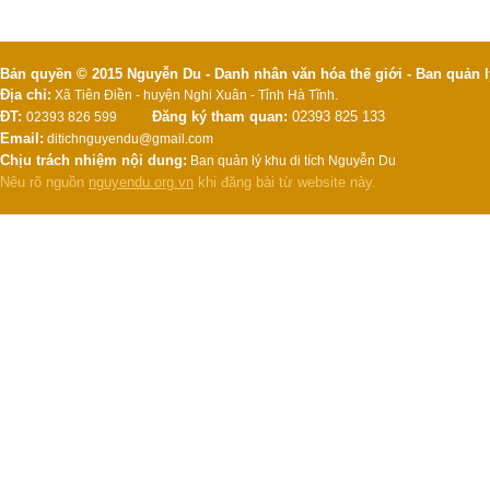
Bản quyền © 2015 Nguyễn Du - Danh nhân văn hóa thế giới - Ban quản l
Địa chỉ:
Xã Tiên Điền - huyện Nghi Xuân - Tỉnh Hà Tĩnh.
ĐT:
Đăng ký tham quan:
02393 825 133
02393 826 599
Email:
ditichnguyendu@gmail.com
Chịu trách nhiệm nội dung:
Ban quản lý khu di tích Nguyễn Du
Nêu rõ nguồn
nguyendu.org.vn
khi đăng bài từ website này.