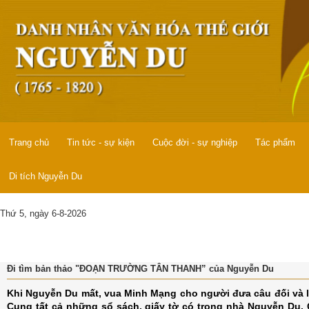
Trang chủ
Tin tức - sự kiện
Cuộc đời - sự nghiệp
Tác phẩm
Di tích Nguyễn Du
Thứ 5, ngày 6-8-2026
Đi tìm bản thảo "ĐOẠN TRƯỜNG TÂN THANH” của Nguyễn Du
K
hi Nguyễn Du mất, vua Minh Mạng cho người đưa câu đối và l
Cung tất cả những sổ sách, giấy tờ có trong nhà Nguyễn Du. 