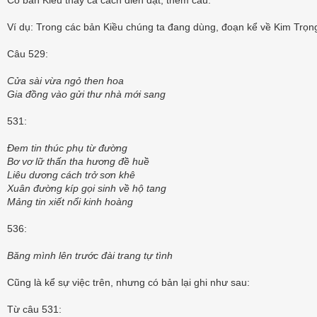
Có bản Kiều thay cả cách diễn đạt, thêm câu.
Ví dụ: Trong các bản Kiều chúng ta đang dùng, đoạn kể về Kim Trọn
Câu 529:
Cửa sài vừa ngỏ then hoa
Gia đồng vào gửi thư nhà mới sang
531:
Đem tin thúc phụ từ đường
Bơ vơ lữ thấn tha hương đề huề
Liêu dương cách trở sơn khê
Xuân đường kíp gọi sinh về hộ tang
Mảng tin xiết nổi kinh hoàng
536:
Băng mình lên trước đài trang tự tình
Cũng là kể sự việc trên, nhưng có bản lại ghi như sau:
Từ câu 531: