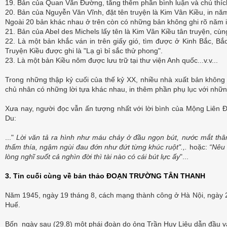
19. Bản của Quan Văn Đường, tăng thêm phần bình luận và chú t
20. Bản của Nguyễn Văn Vĩnh, đặt tên truyện là Kim Vân Kiều, in nă
Ngoài 20 bản khác nhau ở trên còn có những bản không ghi rõ năm 
21. Bản của Abel des Michels lấy tên là Kim Vân Kiều tân truyện, cùng 
22. Là một bản khắc ván in trên giấy gió, tìm được ở Kinh Bắc, Bắc
Truyện Kiều được ghi là "Lạ gì bỉ sắc thử phong".
23. Là một bản Kiều nôm được lưu trữ tại thư viện Anh quốc...v.v...
Trong những thập kỷ cuối của thế kỷ XX, nhiều nhà xuất bản khôn
chủ nhân có những lời tựa khác nhau, in thêm phần phụ lục với nhữn
Xưa nay, người đọc vẫn ấn tượng nhất với lời bình của Mộng Liên 
Du:
..."
Lời văn tả ra hình như máu chảy ở đầu ngọn
bút, nước mắt thâm
thấm thía, ngậm ngùi đau đớn như đứt từng khúc ruột".,.
hoặc:
“Nêu 
lòng nghĩ suốt cả nghìn đời thì tài nào có cái bút lực ấy
"...
3. Tin cuối cùng về
bản thảo ĐOẠN TRƯỜNG TÂN THANH
Năm 1945, ngày 19 tháng 8, cách mạng thành công ở Hà Nội, ngày 
Huế.
Bốn ngày sau (29.8) một phái đoàn do ỏng Trần Huy Liệu dẫn đầu v