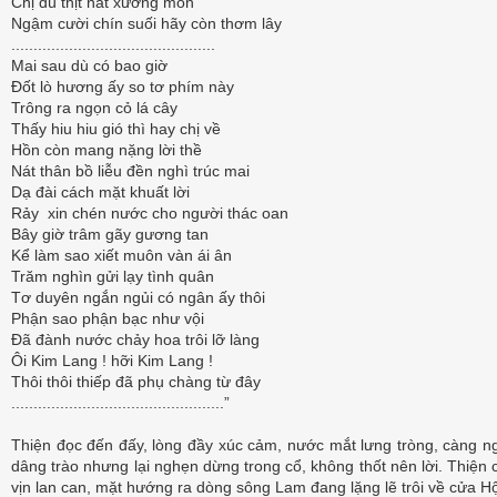
Chị dù thịt nát xương mòn
Ngậm cười chín suối hãy còn thơm lây
..............................................
Mai sau dù có bao giờ
Đốt lò hương ấy so tơ phím này
Trông ra ngọn cỏ lá cây
Thấy hiu hiu gió thì hay chị về
Hồn còn mang nặng lời thề
Nát thân bồ liễu đền nghì trúc mai
Dạ đài cách mặt khuất lời
Rảy xin chén nước cho người thác oan
Bây giờ trâm gãy gương tan
Kể làm sao xiết muôn vàn ái ân
Trăm nghìn gửi lạy tình quân
Tơ duyên ngắn ngủi có ngân ấy thôi
Phận sao phận bạc như vội
Đã đành nước chảy hoa trôi lỡ làng
Ôi Kim Lang ! hỡi Kim Lang !
Thôi thôi thiếp đã phụ chàng từ đây
................................................”
Thiện đọc đến đấy, lòng đầy xúc cảm, nước mắt lưng tròng, càng n
dâng trào nhưng lại nghẹn dừng trong cổ, không thốt nên lời. Thiện c
vịn lan can, mặt hướng ra dòng sông Lam đang lặng lẽ trôi về cửa Hộ