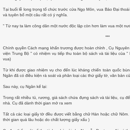
Tại buổi lễ long trọng tổ chức trước cửa Ngọ Môn, vua Bảo Đại thoá
và tuyên bố một câu rất có ý nghĩa.
" Từ nay ta làm công dân một nước độc lập còn hơn làm vua một nướ
***
Chính quyền Cách mạng khẩn trương được hoàn chỉnh , Cụ Nguyên
viện Trung Bộ " có nhiệm vụ tiếp thu toàn bộ sách và tài liệu của " 
vua)
Từ khi được giao nhiệm vụ cho đến lúc kháng chiến toàn quốc bùn
Ngân đã có điều kiện rà soát và phân loại các thứ giấy tờ, văn bản c
Sau này, cụ Ngân kể lại:
Trong rất nhiều tủ, rương, giá sách chứa đựng sách và tài liệu, cụ để
nhà. Cụ đã dành thời gian mở ra xem
Tất cả các loại giấy tờ đều được viết bằng chữ Hán hoặc chữ Nôm. 
thời gian quá lâu hoặc do chất lượng giấy xấu )