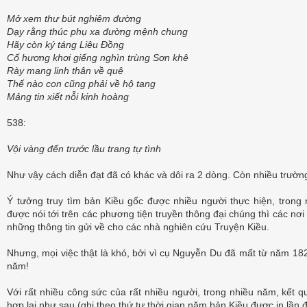
Mở xem thư bút nghiêm đường
Dạy rằng thúc phụ xa đường mệnh chung
Hãy còn ký táng Liêu Đồng
Cố hương khơi giếng nghìn trùng Sơn khê
Rày mang linh thân về quê
Thế nào con cũng phải về hộ tang
Mảng tin xiết nỗi kinh hoàng
538:
Vội vàng đến trước lầu trang
tự
tình
Như vậy cách diễn đạt đã có khác và dôi ra 2 dòng. Còn nhiều trườn
Ý tưởng truy tìm bản Kiều gốc được nhiều người thực hiện, trong
được nói tới trên các phương tiện truyền thông đại chúng thì các nơi
những thông tin gửi về cho các nhà nghiên cứu Truyện Kiều.
Nhưng, mọi việc thật là khó, bởi vì cụ Nguyễn Du đã mất từ năm 1
năm!
Với rất nhiều công sức của rất nhiều người, trong nhiều năm, kết q
hợp lại như sau (ghi theo thứ tự thời gian năm bản Kiều được in lần 