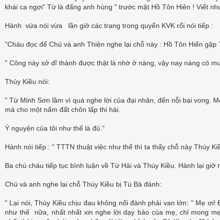
khái ca ngợi" Từ là đấng anh hùng " trước mặt Hồ Tôn Hiên ! Viết nh
Hành vừa nói vừa lần giở các trang trong quyển KVK rổi nói tiếp :
"Cháu đọc để Chú và anh Thiện nghe lại chỗ này : Hồ Tôn Hiến gặp T
" Công này sở dĩ thành được thật là nhờ ở nàng, vậy nay nàng có mu
Thúy Kiều nói:
" Từ Minh Sơn lầm vì quá nghe lời của đại nhân, đến nỗi bại vong. 
mà cho một nấm đất chôn lấp thi hài.
Ý nguyện của tôi như thế là đủ."
Hành nói tiếp : " TTTN thuật việc như thế thì ta thấy chỗ này Thúy K
Ba chú cháu tiếp tục bình luận về Từ Hải và Thúy Kiều. Hành lại giở 
Chú và anh nghe lại chỗ Thúy Kiều bị Tú Bà đánh:
" Lại nói, Thúy Kiều chịu đau không nổi đành phải van lớn: " Mẹ ơi! 
như thế nữa, nhất nhất xin nghe lời dạy bảo của mẹ, chỉ mong mẹ n