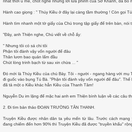
nhất thời u mê, chót nghe những lời lừa phỉnh của Sở Khanh, đã bỏ m
Hành cao giọng : " Thúy Kiều ở đây lại càng tầm thường ! Còn gọi Tú
Hành tìm nhanh một tờ giấy của Chú trong tập giấy để trên bàn, nói t
"Đây, anh Thiện nghe, Chú viết về chỗ ấy:
" Nhưng tôi có sá chi tôi
Phận tôi đành vậy vốn người để đâu
Thân lươn bao quản lấm đầu
Chút lòng trinh bạch từ sau xin chừa ... "
Đó mới là Thúy Kiều của chú Bảy. Tôi - người - ngang hàng với mụ T
đi guốc vào bụng Tú Bà. "Phận tôi đành vậy vốn người để đâu". Thế
đã tả một o Kiều khác hẳn Kiều của Thanh Tâm!
Nguyễn Du im lặng để mặc hai anh em Thiện bình luận về các câu th
2. Đi tìm bản thảo ĐOẠN TRƯỜNG TÂN THANH.
Truyện Kiều được nhân dân ta yêu mến từ lâu. Trước cách mạng t
đang chiếm đến hơn 90% thì Truyện Kiều đã được "truyền khẩu" rộng