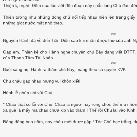
Thiện lại nghĩ: Đêm qua lúc viết đến đoạn này chắc lòng Chú đau đớ
Thiện tưởng như những dòng chữ nối tiếp nhau hiện lên trang giấy
những giọt nước mắt nhỏ theo...
***
Nguyên Hành đã về đến Tiên Điền sau khi nhận được thư của anh N
Gặp em, Thiện kể cho Hành nghe chuyện chú Bảy đang viết ĐTTT.
của Thanh Tâm Tài Nhân.
***
Buổi sáng nọ, Hành ra thăm chú Bảy, mang theo cả quyển KVK.
Chú cháu gặp nhau mừng vui khôn xiết!
Hành lễ phép nói với Chú :
" Cháu thật có lỗi với Chú. Cháu là người hay rong chơi, thế mà n
xa quê là mấy mà cháu chưa kịp vào thăm ! Thế rồi Chú lại vào Kinh, r
Đằng đẵng bao năm, nay cháu mới được gặp ! Tóc Chú bạc trắng, dà