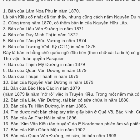
1. Bản của Lâm Nọa Phu in năm 1870.
Là bản Kiều cổ nhất đã tìm thấy, nhưng cũng cách năm Nguyễn Du m
2. Cũng trong năm 1870, có thêm bản in của Nguyễn Hữu Lập.
3. Bản của Liễu Văn Đường in năm 1871
4. Bản của Duy Minh Thị in năm 1872
5. Bản của Tăng Hữu Vương in năm 1874
6. Bản của Trương Vĩnh Ký (CT1) in năm 1875
Đây là bản in bằng chữ quốc ngữ đầu tiên (theo chữ cái La tinh) c
Thư viện Toàn quyền Pasquier
7. Bản của Thịnh Mỹ Đường in năm 1879
8. Bản của Quan Văn Đường in năm 1879
9. Bản của Thuận Thành in năm 1879
10. Bản của Nguyễn Văn Đường in năm 1879
11. Bản của Bảo Hoa Các in năm 1879
(năm 1879 là năm "nở rộ" việc in Truyện Kiều. Trong một năm mà có
12. Bản của Liễu Văn Đường, tái bản có sửa chữa in năm 1886.
13. Bản của Tụ Hiền Đường, in năm 1886.
14. Tìm được một bản chép tay trên giấy bản ở Quế Võ, Bắc Ninh. C
15. Bản của Án Thư Hội in năm 1896.
16. Bản "Kim Vân Kiều tân truyện" do E.Nordeman phiên âm và phiê
17. Bản của Kiều Oánh Mậu in năm 1902.
18. Bản của Quan Văn Đường, có sửa, tái bản năm 1906.