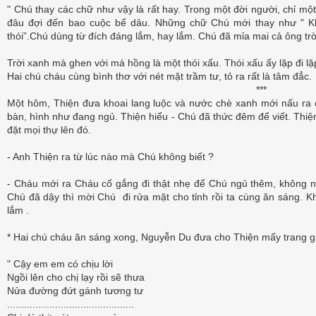
" Chú thay các chữ như vậy là rất hay. Trong một đời người, chỉ m
đâu đợi đến bao cuộc bể dâu. Những chữ Chú mới thay như " Khéo 
thói”.Chú dùng từ đích đáng lắm, hay lắm. Chú đã mỉa mai cả ông trời
Trời xanh mà ghen với má hồng là một thói xấu. Thói xấu ấy lặp đi lặp 
Hai chú cháu cùng bình thơ với nét mặt trầm tư, tỏ ra rất là tâm đẳc.
***
Một hôm, Thiện đưa khoai lang luộc và nước chè xanh mới nấu ra 
bàn, hình như đang ngủ. Thiện hiểu - Chú đã thức đêm để viết. Thiệ
đặt mọi thự lên đó.
- Anh Thiện ra từ lúc nào mà Chú không biết ?
- Cháu mới ra Cháu cố gắng đi thật nhẹ để Chú ngủ thêm, không n
Chú đã dậy thì mời Chú đi rửa mặt cho tỉnh rồi ta cùng ăn sáng. Kh
lắm .
* Hai chú cháu ăn sáng xong, Nguyễn Du đưa cho Thiện mấy trang gi
" Cậy em em có chịu lời
Ngồi lên cho chị lạy rồi sẽ thưa
Nửa đường đứt gánh tương tư
.............................................