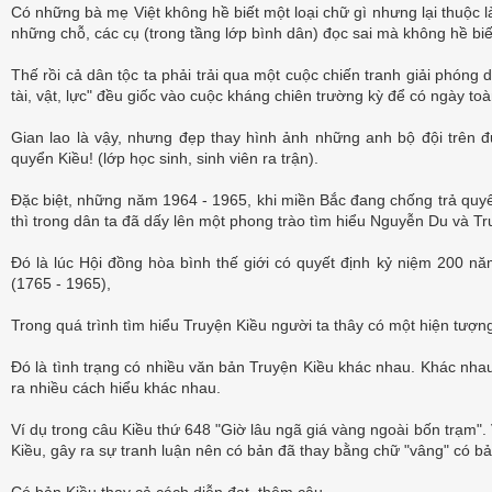
Có những bà mẹ Việt không hề biết một loại chữ gì nhưng lại thuộc l
những chỗ, các cụ (trong tầng lớp bình dân) đọc sai mà không hề biết
Thế rồi cả dân tộc ta phải trải qua một cuộc chiến tranh giải phóng d
tài, vật, lực" đều giốc vào cuộc kháng chiên trường kỳ để có ngày to
Gian lao là vậy, nhưng đẹp thay hình ảnh những anh bộ đội trên đư
quyển Kiều! (lớp học sinh, sinh viên ra trận).
Đặc biệt, những năm 1964 - 1965, khi miền Bắc đang chống trả quyết
thì trong dân ta đã dấy lên một phong trào tìm hiểu Nguyễn Du và Tr
Đó là lúc Hội đồng hòa bình thế giới có quyết định kỷ niệm 200 
(1765 - 1965),
Trong quá trình tìm hiểu Truyện Kiều người ta thây có một hiện tượng
Đó là tình trạng có nhiều văn bản Truyện Kiều khác nhau. Khác nhau
ra nhiều cách hiểu khác nhau.
Ví dụ trong câu Kiều thứ 648 "Giờ lâu ngã giá vàng ngoài bốn trạm". 
Kiều, gây ra sự tranh luận nên có bản đã thay bằng chữ "vâng" có bản