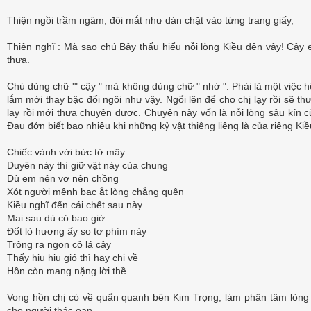
Thiện ngồi trầm ngâm, đôi mắt như dán chặt vào từng trang giấy,
Thiên nghĩ : Mà sao chú Bảy thấu hiểu nỗi lòng Kiều đên vậy! Cậy em
thưa.
Chú dùng chữ '" cậy " mà không dùng chữ " nhờ ". Phải là một việc hệ
lắm mới thay bậc đổi ngôi như vậy. Ngổi lên để cho chị lạy rồi sẽ t
lạy rồi mới thưa chuyện được. Chuyện này vốn là nỗi lòng sâu kín c
Đau đớn biết bao nhiêu khi những kỷ vật thiêng liêng là của riêng Ki
Chiếc vành với bức tờ mây
Duyên này thì giữ vật này của chung
Dù em nên vợ nên chồng
Xót người mệnh bạc ắt lòng chẳng quên
Kiều nghĩ đến cái chết sau này.
Mai sau dù có bao giờ
Đốt lò hương ấy so tơ phím này
Trông ra ngọn cỏ lá cây
Thấy hiu hiu gió thì hay chị về
Hồn còn mang nặng lời thề ...
Vong hồn chị có về quẩn quanh bên Kim Trọng, làm phân tâm lòng 
cho người thác oan .