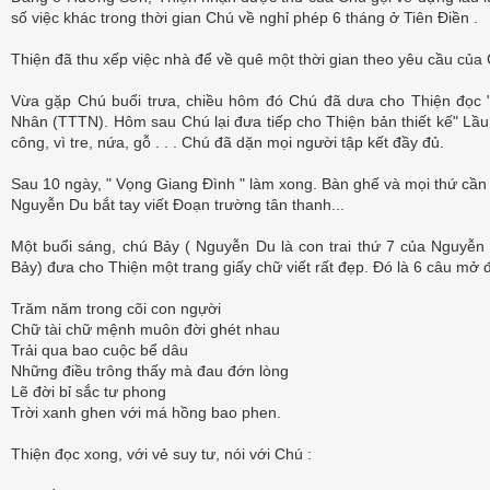
số việc khác trong thời gian Chú về nghỉ phép 6 tháng ở Tiên Điền .
Thiện đã thu xếp việc nhà để về quê một thời gian theo yêu cầu của
Vừa gặp Chú buổi trưa, chiều hôm đó Chú đã dưa cho Thiện đọc 
Nhân (TTTN). Hôm sau Chú lại đưa tiếp cho Thiện bản thiết kế" Lầu 
công, vì tre, nứa, gỗ . . . Chú đã dặn mọi người tập kết đầy đủ.
Sau 10 ngày, " Vọng Giang Đình " làm xong. Bàn ghế và mọi thứ cần
Nguyễn Du bắt tay viết Đoạn trường tân thanh...
Một buổi sáng, chú Bảy ( Nguyễn Du là con trai thứ 7 của Nguyễn
Bảy) đưa cho Thiện một trang giấy chữ viết rất đẹp. Đó là 6 câu mở 
Trăm năm trong cõi con ngựời
Chữ tài chữ mệnh muôn đời ghét nhau
Trải qua bao cuộc bể dâu
Những điều trông thấy mà đau đớn lòng
Lẽ đời bỉ sắc tư phong
Trời xanh ghen với má hồng bao phen.
Thiện đọc xong, với vẻ suy tư, nói với Chú :