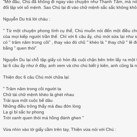
"Mở đầu, Chú đã không đi ngay vào chuyện như Thanh Tâm, mà nói 
đối lập với số mệnh. Sao Chú lại đi vào chữ mệnh sắc sắc không khô
Nguyễn Du trả lời cháu :
" Từ một chuyện phong tình cụ thể, Chú muốn nói đến một điều c
của mọi kiếp người trần thế. Chỉ với 6 câu ấy, chú mới sửa lại như 
có " trăm năm trong cõi" , thay vào đó chũ " khéo là " thay chữ " lẽ đ
bằng " quen thói"
Nguyễn Du lại chỗ tập giấy có hòn đá cuội chặn bên trên lấy ra một
lại 6 câu ấy như ở đây, anh xem và cho chú biết ý kiên, anh cũng là 
Thiện đọc 6 câu Chú mới chữa lại:
" Trăm năm trong cõi người ta
Chữ tài chữ mệnh khéo là ghét nhau
Trải qua một cuộc bể dâu
Những điều trông thấy mà đau đớn lòng
Lạ gì bỉ sắc tư phong
Trời xanh quen thói má hồng đánh ghen "
Vừa nhìn vào tờ giấy cầm trên tay, Thiện vừa nói với Chú :