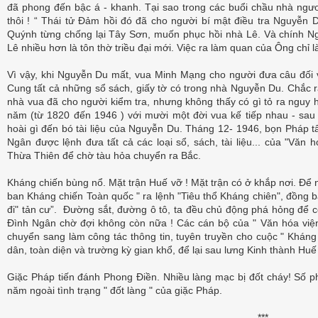
đã phong đến bậc á - khanh. Tại sao trong các buổi chầu nhà ngư
thôi ! “ Thái tử Đảm hồi đó đã cho người bí mật điều tra Nguyễn
Quýnh từng chống lại Tây Sơn, muốn phục hồi nhà Lê. Và chính N
Lê nhiều hơn là tôn thờ triều đại mới. Việc ra làm quan của Ông chỉ l
Vì vậy, khi Nguyễn Du mất, vua Minh Mạng cho người đưa câu đối v
Cung tất cả những sổ sách, giấy tờ có trong nhà Nguyễn Du. Chắc rằ
nhà vua đã cho người kiểm tra, nhưng không thấy có gì tỏ ra nguy 
năm (từ 1820 đến 1946 ) với mười một đời vua kế tiếp nhau - sau
hoài gì đến bó tài liệu của Nguyễn Du. Tháng 12- 1946, bọn Pháp 
Ngân được lệnh đưa tất cả các loại sổ, sách, tài liệu... của "Văn 
Thừa Thiên để chờ tàu hỏa chuyển ra Bắc.
Kháng chiến bùng nổ. Mặt trận Huế vỡ ! Mặt trận có ở khắp nơi. Để
ban Kháng chiến Toàn quốc " ra lệnh "Tiêu thổ Kháng chiên", đồng b
đi" tản cư”. Đường sắt, đường ô tô, ta đều chủ động phá hỏng để 
Đình Ngân chờ đợi không còn nữa ! Các cán bộ của " Văn hóa viện 
chuyển sang làm công tác thông tin, tuyên truyền cho cuộc " Kháng
dân, toàn diện và trường kỳ gian khổ, để lại sau lưng Kinh thành Huế
Giặc Pháp tiến đánh Phong Điền. Nhiều làng mạc bị đốt cháy! Số 
năm ngoài tình trạng " đốt làng " của giặc Pháp.
***