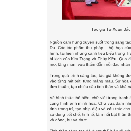
Tác giả Từ Xuân Bắc
Nguồn cảm hứng xuyên suốt trong sáng tác c
Du. Các tác phẩm thư pháp – hội họa củ
hình, tái hiện những cảnh tiêu biểu trong T
bi kịch của Kim Trọng và Thúy Kiều. Qua 
mơ, lãng mạn, vừa thấm đẫm nỗi đau nhân 
Trong quá trình sáng tác, tác giả không 
vào từng nét bút, từng mảng màu. Sự hòa qu
đơn thuần, tạo chiều sâu tinh thần và khả 
Về hình thức thể hiện, chữ viết trong tranh
cùng hình ảnh minh họa. Chữ vừa đảm nhiệ
tính trang trí, tạo nhịp điệu và cấu trúc c
sử dụng tiết chế, tinh tế, làm nổi bật thần 
và động, hư và thực.