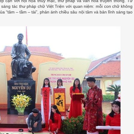
iếp cận với hội họa thủy mặc, thư pháp và văn hóa truyền thống. Từ
 sáng tác thư pháp chữ Việt Triện với quan niệm: mỗi con chữ không
 của “tâm – tầm – tài”, phản ánh chiều sâu nội tâm và bản lĩnh sáng tạo