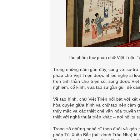
Tác phẩm thư pháp chữ Việt Triện “V
Trong những năm gần đây, cùng với sự trở lạ
pháp chữ Việt Triện được nhiều nghệ sĩ l
trên tinh thần chữ triện cổ, song được Vi
nghiêm, cổ kính, vừa tạo sự gần gũi, dễ cả
Về tạo hình, chữ Việt Triện nổi bật với kết
hòa quyện giữa hình và chữ tạo nên cảm gi
thủy mặc và các thiết chế văn hóa truyền t
thiết với nghệ thuật triện khắc – nơi hội 
Trong số những nghệ sĩ theo đuổi và góp p
pháp Từ Xuân Bắc (bút danh Trảo Nha) là mộ