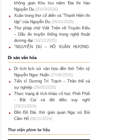
không gian Khu lưu niệm Đại thi hào
Nguyễn Du
(03/03/2026)
Xuân trong thơ cổ điển và “Thanh Hiên thi
tập” của Nguyễn Du
(26/01/2026)
Thư pháp chữ Việt Triện về Truyện Kiều
– Dấu ấn truyền thống trong nghệ thuật
đương đại
(16/12/2025)
"NGUYỄN DU – HỒ XUÂN HƯƠNG:
CUỘC HỘI NGỘ BÍ ẨN". Giao thoa văn
Di sản văn hóa
chương và hội họa nhìn từ một trưng bày
nghệ thuật đương đại.
(15/12/2025)
Di tích lịch sử văn hóa đền thờ Tiến sỹ
Di tích quốc gia đặc biệt Khu lưu niệm
Nguyễn Ngọc Huấn
(27/06/2025)
Nguyễn Du Một chặng đường gìn giữ và
Tiến sĩ Dương Trí Trạch – Thân thế và
phát huy giá trị di sản văn hóa dân tộc
sự nghiệp
(26/05/2025)
(12/12/2025)
Thực trạng di tích khảo cổ học Phôi Phối
- Bãi Cọi và đôi điều suy nghĩ
(29/11/2024)
Đền Đô Đài, thờ gián quan Ngự sử Bùi
Cầm Hổ
(06/11/2024)
Di tích quốc gia đền thờ Đặng Tất, Đặng
Thư viện phim tư liệu
Dung: Nơi ngân vang bài thơ “Cảm hoài”
(29/06/2024)