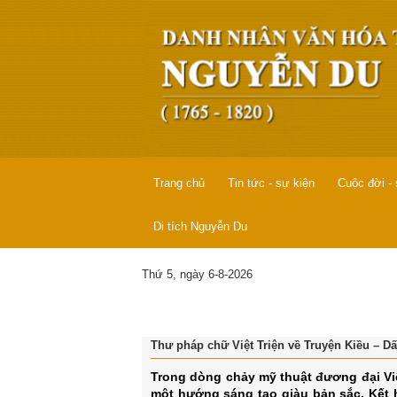
Trang chủ
Tin tức - sự kiện
Cuộc đời -
Di tích Nguyễn Du
Thứ 5, ngày 6-8-2026
Thư pháp chữ Việt Triện về Truyện Kiều – D
Trong dòng chảy mỹ thuật đương đại Việ
một hướng sáng tạo giàu bản sắc. Kết h