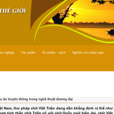
 sự nghiệp
Tác phẩm
Ấn phẩm - sách
Nghiên cứu thảo luận
ấu ấn truyền thống trong nghệ thuật đương đại
t Nam, thư pháp chữ Việt Triện đang dần khẳng định vị thế như
ợp tinh thần chữ Triện cổ với chữ Quốc ngữ hiện đại, chữ Việt