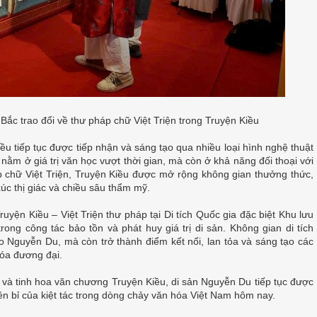
Bắc trao đổi về thư pháp chữ Việt Triện trong Truyện Kiều
u tiếp tục được tiếp nhận và sáng tạo qua nhiều loại hình nghệ thuật
nằm ở giá trị văn học vượt thời gian, mà còn ở khả năng đối thoại với
 chữ Việt Triện, Truyện Kiều được mở rộng không gian thưởng thức,
úc thị giác và chiều sâu thẩm mỹ.
ruyện Kiều – Việt Triện thư pháp tại Di tích Quốc gia đặc biệt Khu lưu
ong công tác bảo tồn và phát huy giá trị di sản. Không gian di tích
hào Nguyễn Du, mà còn trở thành điểm kết nối, lan tỏa và sáng tạo các
hóa đương đại.
 và tinh hoa văn chương Truyện Kiều, di sản Nguyễn Du tiếp tục được
n bỉ của kiệt tác trong dòng chảy văn hóa Việt Nam hôm nay.