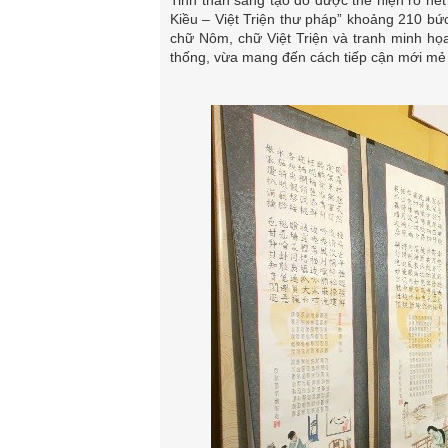
Tinh thần sáng tạo đó được thể hiện rõ nét
Kiều – Việt Triện thư pháp” khoảng 210 bứ
chữ Nôm, chữ Việt Triện và tranh minh họa
thống, vừa mang đến cách tiếp cận mới mẻ đ