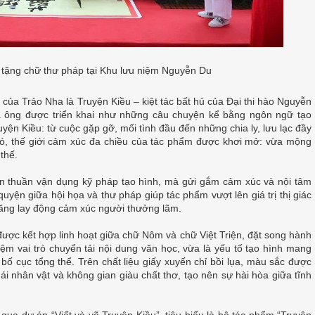
 tặng chữ thư pháp tại Khu lưu niệm Nguyễn Du
ủa Trảo Nha là Truyện Kiều – kiệt tác bất hủ của Đại thi hào Nguyễn
a ông được triển khai như những câu chuyện kể bằng ngôn ngữ tạo
ruyện Kiều: từ cuộc gặp gỡ, mối tình đầu đến những chia ly, lưu lạc đầy
đó, thế giới cảm xúc đa chiều của tác phẩm được khơi mở: vừa mộng
thế.
đơn thuần vận dụng kỹ pháp tạo hình, mà gửi gắm cảm xúc và nội tâm
yện giữa hội họa và thư pháp giúp tác phẩm vượt lên giá trị thị giác
năng lay động cảm xúc người thưởng lãm.
 được kết hợp linh hoạt giữa chữ Nôm và chữ Việt Triện, đặt song hành
m vai trò chuyển tải nội dung văn học, vừa là yếu tố tạo hình mang
ho bố cục tổng thể. Trên chất liệu giấy xuyến chỉ bồi lụa, màu sắc được
thái nhân vật và không gian giàu chất thơ, tạo nên sự hài hòa giữa tĩnh