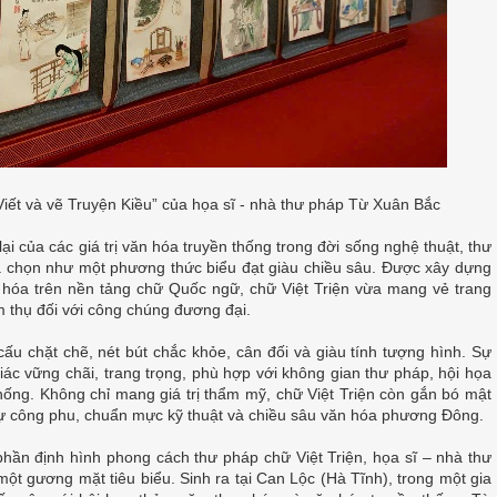
iết và vẽ Truyện Kiều” của họa sĩ - nhà thư pháp Từ Xuân Bắc
i của các giá trị văn hóa truyền thống trong đời sống nghệ thuật, thư
ựa chọn như một phương thức biểu đạt giàu chiều sâu. Được xây dựng
ệt hóa trên nền tảng chữ Quốc ngữ, chữ Việt Triện vừa mang vẻ trang
m thụ đối với công chúng đương đại.
 cấu chặt chẽ, nét bút chắc khỏe, cân đối và giàu tính tượng hình. Sự
ác vững chãi, trang trọng, phù hợp với không gian thư pháp, hội họa
hống. Không chỉ mang giá trị thẩm mỹ, chữ Việt Triện còn gắn bó mật
tụ sự công phu, chuẩn mực kỹ thuật và chiều sâu văn hóa phương Đông.
hần định hình phong cách thư pháp chữ Việt Triện, họa sĩ – nhà thư
t gương mặt tiêu biểu. Sinh ra tại Can Lộc (Hà Tĩnh), trong một gia