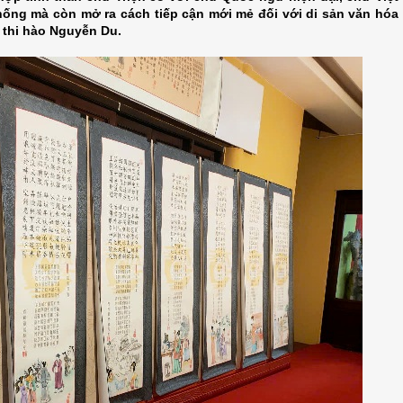
thống mà còn mở ra cách tiếp cận mới mẻ đối với di sản văn hóa
i thi hào Nguyễn Du.