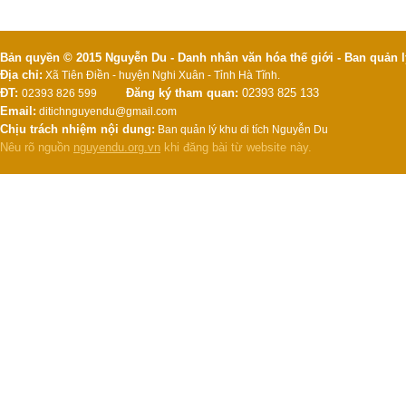
Bản quyền © 2015 Nguyễn Du - Danh nhân văn hóa thế giới - Ban quản l
Địa chỉ:
Xã Tiên Điền - huyện Nghi Xuân - Tỉnh Hà Tĩnh.
ĐT:
Đăng ký tham quan:
02393 825 133
02393 826 599
Email:
ditichnguyendu@gmail.com
Chịu trách nhiệm nội dung:
Ban quản lý khu di tích Nguyễn Du
Nêu rõ nguồn
nguyendu.org.vn
khi đăng bài từ website này.