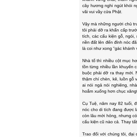
cây hương nghi ngút khói ng
vãi vui vầy cửa Phật.
Vậy mà những người chủ trư
tôi phải dỡ ra khẩn cấp trư
tích, các cấu kiện gỗ, ngói
nền đất lên đến đỉnh nóc đã 
là coi như xong “gác khánh v
Nhà tổ thì nhiều cột mục h
tồn từng nhiều lần khuyến c
buộc phải dỡ ra thay mới. 
thậm chí chèn, kê, luồn gỗ 
ai nói ngả nói nghiêng, nh
hoắm xuống hơn chục xăngti
Cụ Tuệ, năm nay 82 tuổi, đ
nóc cho di tích đang được là
còn lâu mới hỏng, nhưng có 
cấu kiện cũ nào cả. Thay tất
Trao đổi với chúng tôi, đại