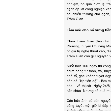
nghiệm, bỏ qua. Sơn lại t
gạch ốp lát công nghiệp xa
bãi chiến trường của gạch
Trăm Gian.
Làm mới cho nó vững bề
Chùa Trăm Gian (tên chữ 
Phương, huyện Chương Mỹ, 
có giá trị nghệ thuật cao, 
Trăm Gian còn giữ nguyên v
Suốt hơn 100 ngày thi công 
chức năng từ thôn, xã, huyệ
nhà tổ, gác khánh tuyệt đẹp
bản đã “kịp tiến độ” - làm 
hóa... về thị sát. Ngày 24/
sân chùa. Nhưng đã quá muộn
Các bức ảnh cũ còn nguyên
công tuyệt mỹ, giờ bị đập 
khánh vững chãi, thâm nghi