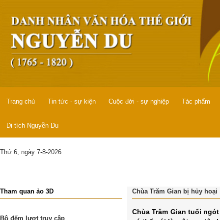
Trang chủ
Tin tức - sự kiện
Cuộc đời - sự nghiệp
Tác phẩm
Di tích Nguyễn Du
Thứ 6, ngày 7-8-2026
Tham quan ảo 3D
Chùa Trăm Gian bị hủy hoại
Chùa Trăm Gian tuổi ngót 
Bộ đếm lượt truy cập