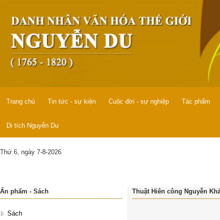
Trang chủ
Tin tức - sự kiện
Cuộc đời - sự nghiệp
Tác phẩm
Di tích Nguyễn Du
Thứ 6, ngày 7-8-2026
Ấn phẩm - Sách
Thuật Hiên công Nguyễn Khả
Sách