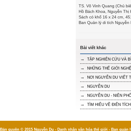
TS. Võ Vinh Quang (Chủ bi
Hồ Bách Khoa, Nguyễn Thị H
Sách có khổ 16 x 24 cm, 451
Ban Quản lý di tích Nguyễn
TẬP NGHIÊN CỨU VÀ B
NHỮNG THẾ GIỚI NGHỆ
NƠI NGUYỄN DU VIẾT 
NGUYỄN DU
NGUYỄN DU - NIÊN PH
TÌM HIỂU VỀ ĐIỂN TÍC
Bản quyền © 2015 Nguyễn Du - Danh nhân văn hóa thế giới - Ban quản l