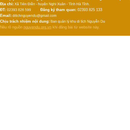
Địa chỉ:
Xã Tiên Điền - huyện Nghi Xuân - Tỉnh Hà Tĩnh.
ĐT:
Đăng ký tham quan:
02393 825 133
02393 826 599
Email:
ditichnguyendu@gmail.com
Chịu trách nhiệm nội dung:
Ban quản lý khu di tích Nguyễn Du
Nêu rõ nguồn
nguyendu.org.vn
khi đăng bài từ website này.