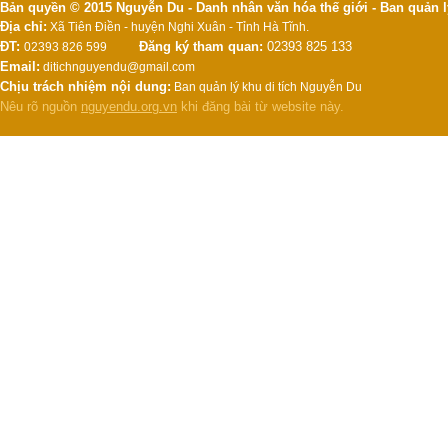
Bản quyền © 2015 Nguyễn Du - Danh nhân văn hóa thế giới - Ban quản l
Địa chỉ:
Xã Tiên Điền - huyện Nghi Xuân - Tỉnh Hà Tĩnh.
ĐT:
Đăng ký tham quan:
02393 825 133
02393 826 599
Email:
ditichnguyendu@gmail.com
Chịu trách nhiệm nội dung:
Ban quản lý khu di tích Nguyễn Du
Nêu rõ nguồn
nguyendu.org.vn
khi đăng bài từ website này.