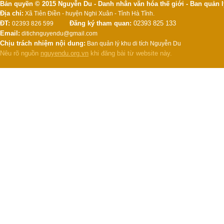
Bản quyền © 2015 Nguyễn Du - Danh nhân văn hóa thế giới - Ban quản l
Địa chỉ:
Xã Tiên Điền - huyện Nghi Xuân - Tỉnh Hà Tĩnh.
ĐT:
Đăng ký tham quan:
02393 825 133
02393 826 599
Email:
ditichnguyendu@gmail.com
Chịu trách nhiệm nội dung:
Ban quản lý khu di tích Nguyễn Du
Nêu rõ nguồn
nguyendu.org.vn
khi đăng bài từ website này.