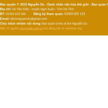
Bản quyền © 2015 Nguyễn Du - Danh nhân văn hóa thế giới - Ban quản l
Địa chỉ:
Xã Tiên Điền - huyện Nghi Xuân - Tỉnh Hà Tĩnh.
ĐT:
Đăng ký tham quan:
02393 825 133
02393 826 599
Email:
ditichnguyendu@gmail.com
Chịu trách nhiệm nội dung:
Ban quản lý khu di tích Nguyễn Du
Nêu rõ nguồn
nguyendu.org.vn
khi đăng bài từ website này.