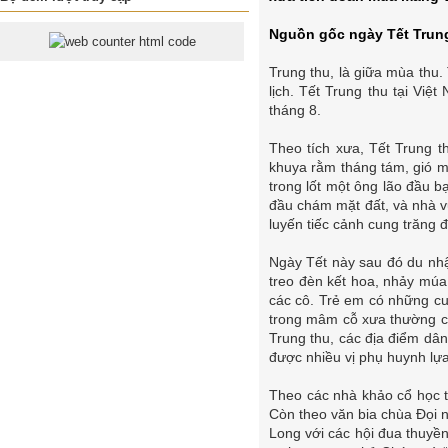
Nguồn gốc ngày Tết Trun
Trung thu, là giữa mùa thu.
lịch. Tết Trung thu tại Việ
tháng 8.
Theo tích xưa, Tết Trung 
khuya rằm tháng tám, gió má
trong lốt một ông lão đầu b
đầu chám mặt đất, và nhà vu
luyến tiếc cảnh cung trăng 
Ngày Tết này sau đó du nhậ
treo đèn kết hoa, nhảy múa 
các cô. Trẻ em có những cu
trong mâm cỗ xưa thường có 
Trung thu, các địa điểm dâ
được nhiều vị phụ huynh lự
Theo các nhà khảo cổ học t
Còn theo văn bia chùa Đọi n
Long với các hội đua thuyền