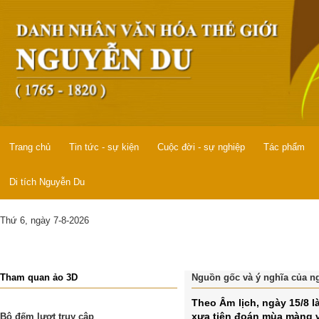
Trang chủ
Tin tức - sự kiện
Cuộc đời - sự nghiệp
Tác phẩm
Di tích Nguyễn Du
Thứ 6, ngày 7-8-2026
Tham quan ảo 3D
Nguồn gốc và ý nghĩa của ng
Theo Âm lịch, ngày 15/8 l
xưa tiên đoán mùa màng và
Bộ đếm lượt truy cập