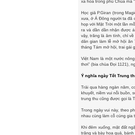
xa hoa trong phủ Chúa mà “
Học giả P.Giran (trong Magi
xưa, ở Á Đông người ta đã 
họp với Mặt Trời một lần mỗ
ra và dần dần nhận được án
vậy, trăng là âm tính, chỉ 
dân gian làm lễ mở hội ăn 
tháng Tám mở hội, trai gái 
Việt Nam là một nước nông n
thơi” (bia chùa Đọi 1121), 
Ý nghĩa ngày Tết Trung t
Trải qua hàng ngàn năm, co
khuyết, niềm vui nỗi buồn, 
trung thu cũng được gọi là T
Trong ngày vui này, theo p
nhau cùng làm cỗ cúng gia t
Khi đêm xuống, mặt đất ng
trăng và bày hoa quả, bánh 