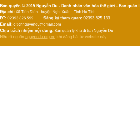
Bản quyền © 2015 Nguyễn Du - Danh nhân văn hóa thế giới - Ban quản l
Địa chỉ:
Xã Tiên Điền - huyện Nghi Xuân - Tỉnh Hà Tĩnh.
ĐT:
Đăng ký tham quan:
02393 825 133
02393 826 599
Email:
ditichnguyendu@gmail.com
Chịu trách nhiệm nội dung:
Ban quản lý khu di tích Nguyễn Du
Nêu rõ nguồn
nguyendu.org.vn
khi đăng bài từ website này.