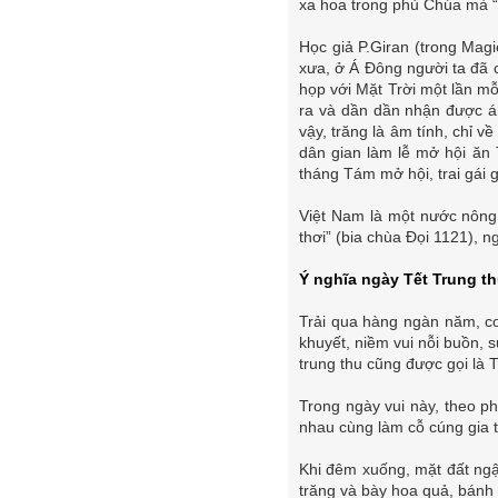
xa hoa trong phủ Chúa mà “
Học giả P.Giran (trong Magi
xưa, ở Á Đông người ta đã 
họp với Mặt Trời một lần mỗ
ra và dần dần nhận được án
vậy, trăng là âm tính, chỉ 
dân gian làm lễ mở hội ăn 
tháng Tám mở hội, trai gái 
Việt Nam là một nước nông n
thơi” (bia chùa Đọi 1121), 
Ý nghĩa ngày Tết Trung t
Trải qua hàng ngàn năm, co
khuyết, niềm vui nỗi buồn, 
trung thu cũng được gọi là T
Trong ngày vui này, theo p
nhau cùng làm cỗ cúng gia t
Khi đêm xuống, mặt đất ng
trăng và bày hoa quả, bánh 