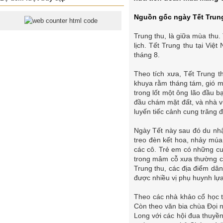
Nguồn gốc ngày Tết Trun
Trung thu, là giữa mùa thu.
lịch. Tết Trung thu tại Việ
tháng 8.
Theo tích xưa, Tết Trung 
khuya rằm tháng tám, gió má
trong lốt một ông lão đầu b
đầu chám mặt đất, và nhà vu
luyến tiếc cảnh cung trăng 
Ngày Tết này sau đó du nhậ
treo đèn kết hoa, nhảy múa 
các cô. Trẻ em có những cu
trong mâm cỗ xưa thường có 
Trung thu, các địa điểm dâ
được nhiều vị phụ huynh lự
Theo các nhà khảo cổ học t
Còn theo văn bia chùa Đọi n
Long với các hội đua thuyền