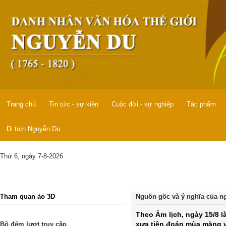
Trang chủ
Tin tức - sự kiện
Cuộc đời - sự nghiệp
Tác phẩm
Di tích Nguyễn Du
Thứ 6, ngày 7-8-2026
Tham quan ảo 3D
Nguồn gốc và ý nghĩa của ng
Theo Âm lịch, ngày 15/8 l
xưa tiên đoán mùa màng và
Bộ đếm lượt truy cập