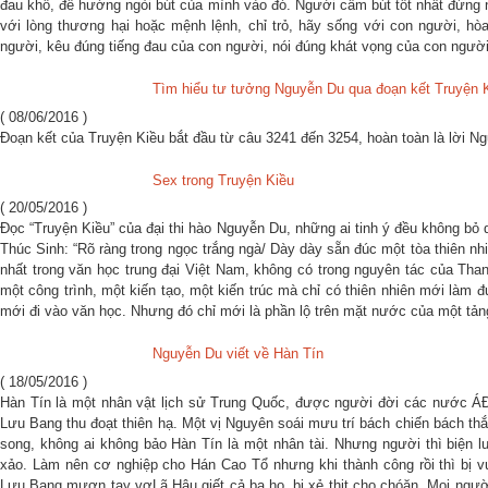
đau khổ, để hướng ngòi bút của mình vào đó. Người cầm bút tốt nhất đừng 
với lòng thương hại hoặc mệnh lệnh, chỉ trỏ, hãy sống với con người, h
người, kêu đúng tiếng đau của con người, nói đúng khát vọng của con ngư
Tìm hiểu tư tưởng Nguyễn Du qua đoạn kết Truyện 
( 08/06/2016 )
Đoạn kết của Truyện Kiều bắt đầu từ câu 3241 đến 3254, hoàn toàn là lời Ng
Sex trong Truyện Kiều
( 20/05/2016 )
Đọc “Truyện Kiều” của đại thi hào Nguyễn Du, những ai tinh ý đều không bỏ
Thúc Sinh: “Rõ ràng trong ngọc trắng ngà/ Dày dày sẵn đúc một tòa thiên nh
nhất trong văn học trung đại Việt Nam, không có trong nguyên tác của Than
một công trình, một kiến tạo, một kiến trúc mà chỉ có thiên nhiên mới làm 
mới đi vào văn học. Nhưng đó chỉ mới là phần lộ trên mặt nước của một tảng
Nguyễn Du viết về Hàn Tín
( 18/05/2016 )
Hàn Tín là một nhân vật lịch sử Trung Quốc, được người đời các nước ÁĐô
Lưu Bang thu đoạt thiên hạ. Một vị Nguyên soái mưu trí bách chiến bách t
song, không ai không bảo Hàn Tín là một nhân tài. Nhưng người thì biện lu
xảo. Làm nên cơ nghiệp cho Hán Cao Tổ nhưng khi thành công rồi thì bị vu
Lưu Bang mượn tay vợLã Hậu giết cả ba họ, bị xẻ thịt cho chóăn. Mọi ngư