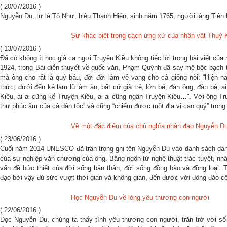
( 20/07/2016 )
Nguyễn Du, tự là Tố Như, hiệu Thanh Hiên, sinh năm 1765, người làng Tiên 
Sự khác biệt trong cách ứng xử của nhân vât Thuý 
( 13/07/2016 )
Đã có không ít học giả ca ngợi Truyện Kiều không tiếc lời trong bài viết c
1924, trong Bài diễn thuyết về quốc văn, Phạm Quỳnh đã say mê bộc bạch 
mà ông cho rất là quý báu, đời đời làm vẻ vang cho cả giống nòi: “Hiện n
thức, dưới đến kẻ lam lũ làm ăn, bất cứ già trẻ, lớn bé, đàn ông, đàn bà, ai
Kiều, ai ai cũng kể Truyện Kiều, ai ai cũng ngân Truyện Kiều…”. Với ông Tr
thư phúc âm của cả dân tộc” và cũng “chiếm được một địa vị cao quý” trong 
Về một đặc điểm của chủ nghĩa nhân đạo Nguyễn D
( 23/06/2016 )
Cuối năm 2014 UNESCO đã trân trọng ghi tên Nguyễn Du vào danh sách danh
của sự nghiệp văn chương của ông. Bằng ngôn từ nghệ thuật trác tuyệt, n
vấn đề bức thiết của đời sống bản thân, đời sống đồng bào và đồng loại
đạo bởi vậy đủ sức vượt thời gian và không gian, đến được với đông đảo cô
Học Nguyễn Du về lòng yêu thương con người
( 22/06/2016 )
Đọc Nguyễn Du, chúng ta thấy tình yêu thương con người, trăn trở với s