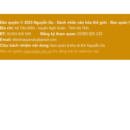
Bản quyền © 2015 Nguyễn Du - Danh nhân văn hóa thế giới - Ban quản l
Địa chỉ:
Xã Tiên Điền - huyện Nghi Xuân - Tỉnh Hà Tĩnh.
ĐT:
Đăng ký tham quan:
02393 825 133
02393 826 599
Email:
ditichnguyendu@gmail.com
Chịu trách nhiệm nội dung:
Ban quản lý khu di tích Nguyễn Du
Nêu rõ nguồn
nguyendu.org.vn
khi đăng bài từ website này.