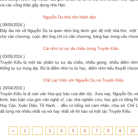
và các công thần gầy dựng nhà Hán.
Nguyễn Du-nhà nho hành đạo
( 09/05/2016 )
Bấy lâu nói về Nguyễn Du ta quen nhìn ông dưới góc độ một nhà thơ, một "
cho văn chương, cuộc đời ông chỉ có văn chương, bàng bạc trong văn chương
Cái nhìn tự sự đa chiều trong Truyện Kiều
( 03/05/2016 )
Truyện Kiều là một tác phẩm tự sự đa chiều, nhiều giọng, nhiều điểm nhì
thống tự sự trung đại. Đó là điểm nhìn tu từ học, điểm nhìn tiểu thuyết chươ
Chế Lan Viên với Nguyễn Du và Truyện Kiều
( 20/04/2016 )
Truyện Kiều là di sản văn hóa quý báu của dân tộc. Xưa nay, Nguyễn Du và
bình, bàn luận của giới văn nghệ sĩ, các nhà nghiên cứu, học giả có tiếng.R
Huy Cận, Xuân Diệu, Tế Hanh,... đều có tiếng nói cảm nhận, chia sẻ. Chế L
đã từng nói nhiều nhất và nói hay nhất về thi hào và kiệt tác Truyện Kiều.
«
1
...
3
4
5
6
7
8
9
10