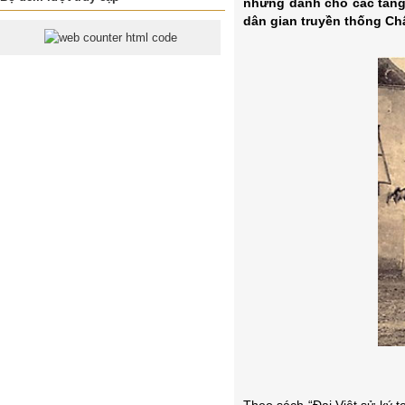
nhưng dành cho các tầng 
dân gian truyền thống Châ
Theo sách “Đại Việt sử ký t