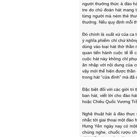
người thưởng thức ả đào há
tre do chủ đoàn hát mang t
từng người mà ném thẻ thưở
thưởng. Nếu quy định mỗi thẻ
Đó chính là xuất xứ của ca 
ý nghĩa phiếm chỉ chứ khôn
dùng vào loại hát thờ thần 
quan tiến hành cuộc tế lễ 
cuộc hát này không chỉ phụ
ăn nhập với nội dung của cu
vậy mới thể hiện được thần 
trong hát “cửa đình” mà đã 
Đặc biệt đối với các giới t
ban hát, viết lời cho đào 
hoặc Chiêu Quốc Vương Trần
Nghệ thuật hát ả đào thực
nhắc tới giai thoại một đào 
Hưng Yên ngày nay có một 
chúng nghe, chuốc rượu ch