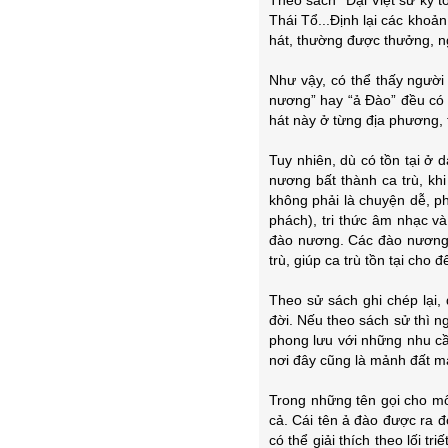
Thái Tổ...Định lại các khoản
hát, thường được thưởng, n
Như vậy, có thể thấy người 
nương” hay “ả Đào” đều có 
hát này ở từng địa phương, 
Tuy nhiên, dù có tồn tại ở 
nương bất thành ca trù, kh
không phải là chuyện dễ, p
phách), tri thức âm nhạc và
đào nương. Các đào nương c
trù, giúp ca trù tồn tại cho 
Theo sử sách ghi chép lại
đời. Nếu theo sách sử thì n
phong lưu với những nhu cầu
nơi đây cũng là mảnh đất m
Trong những tên gọi cho mô
cả. Cái tên ả đào được ra đ
có thể giải thích theo lối tr