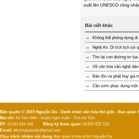
xuất lên UNESCO công nhận 
Không thể phỏng dựng di 
Nghệ An: Di tích lịch sử 
Tìm lại con đường tơ lụa 
Về văn hóa văn nghệ dân 
Bảo tồn và phát huy giá tr
Cần sớm phục dựng một d
Bản quyền © 2015 Nguyễn Du - Danh nhân văn hóa thế giới - Ban quản l
Địa chỉ:
Xã Tiên Điền - huyện Nghi Xuân - Tỉnh Hà Tĩnh.
ĐT:
Đăng ký tham quan:
02393 825 133
02393 826 599
Email:
ditichnguyendu@gmail.com
Chịu trách nhiệm nội dung:
Ban quản lý khu di tích Nguyễn Du