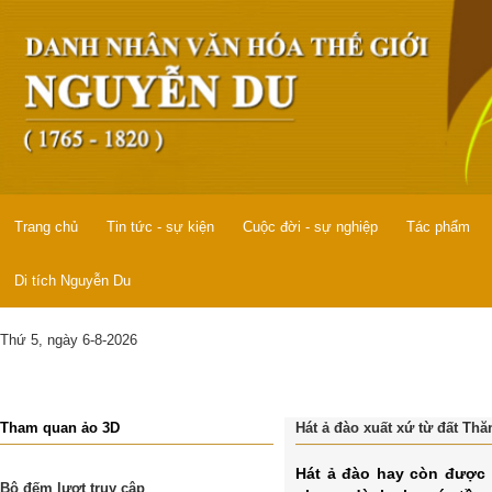
Trang chủ
Tin tức - sự kiện
Cuộc đời - sự nghiệp
Tác phẩm
Di tích Nguyễn Du
Thứ 5, ngày 6-8-2026
Tham quan ảo 3D
Hát ả đào xuất xứ từ đất Th
Hát ả đào hay còn được g
Bộ đếm lượt truy cập