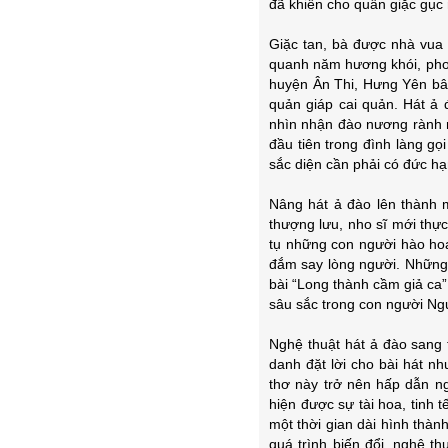
đã khiến cho quân giặc gục 
Giặc tan, bà được nhà vua 
quanh năm hương khói, phon
huyện Ân Thi, Hưng Yên bâ
quản giáp cai quản. Hát ả 
nhìn nhận đào nương rành 
đầu tiên trong đình làng gọ
sắc diện cần phải có đức hạn
Nâng hát ả đào lên thành m
thượng lưu, nho sĩ mới thực
tụ những con người hào ho
đắm say lòng người. Những n
bài “Long thành cầm giả ca” 
sâu sắc trong con người Ng
Nghệ thuật hát ả đào sang 
danh đặt lời cho bài hát 
thơ này trở nên hấp dẫn n
hiện được sự tài hoa, tinh
một thời gian dài hình thàn
quá trình biến đổi, nghệ t