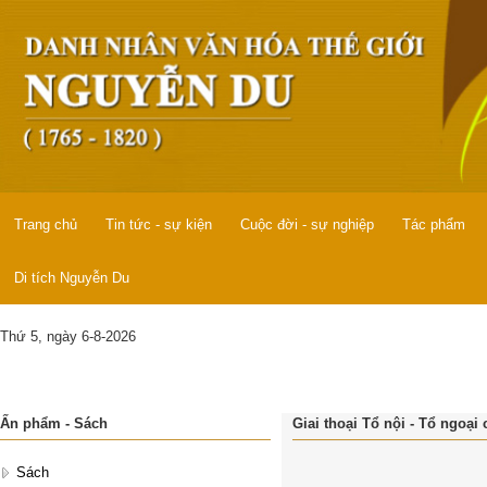
Trang chủ
Tin tức - sự kiện
Cuộc đời - sự nghiệp
Tác phẩm
Di tích Nguyễn Du
Thứ 5, ngày 6-8-2026
Ấn phẩm - Sách
Giai thoại Tổ nội - Tổ ngoại
Sách