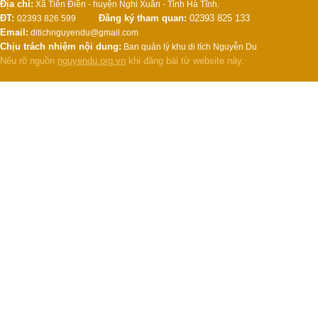
Địa chỉ:
Xã Tiên Điền - huyện Nghi Xuân - Tỉnh Hà Tĩnh.
ĐT:
Đăng ký tham quan:
02393 825 133
02393 826 599
Email:
ditichnguyendu@gmail.com
Chịu trách nhiệm nội dung:
Ban quản lý khu di tích Nguyễn Du
Nêu rõ nguồn
nguyendu.org.vn
khi đăng bài từ website này.