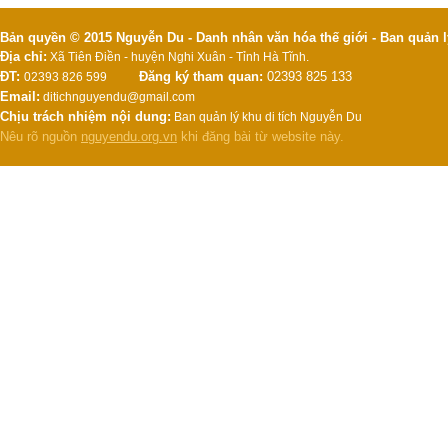
Bản quyền © 2015 Nguyễn Du - Danh nhân văn hóa thế giới - Ban quản l
Địa chỉ:
Xã Tiên Điền - huyện Nghi Xuân - Tỉnh Hà Tĩnh.
ĐT:
Đăng ký tham quan:
02393 825 133
02393 826 599
Email:
ditichnguyendu@gmail.com
Chịu trách nhiệm nội dung:
Ban quản lý khu di tích Nguyễn Du
Nêu rõ nguồn
nguyendu.org.vn
khi đăng bài từ website này.