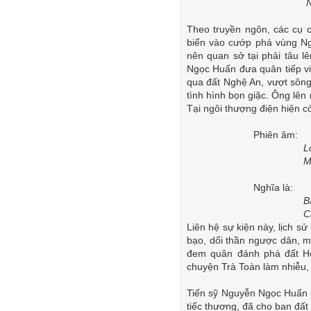
Nghì
Theo truyền ngôn, các cụ c
biển vào cướp phá vùng Ng
nên quan sở tại phải tâu l
Ngọc Huấn đưa quân tiếp vi
qua đất Nghệ An, vượt sôn
tình hình bọn giặc. Ông lên
Tại ngôi thượng điện hiện c
Phiên âm:
Long
Mã k
Nghĩa là:
Bảng
Cầu 
Liên hệ sự kiện này, lịch 
bạo, dối thần ngược dân, m
đem quân đánh phá đất Ho
chuyện Trà Toàn làm nhiễu,
Tiến sỹ Nguyễn Ngọc Huấn m
tiếc thương, đã cho ban đấ