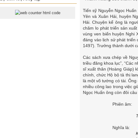
Tiến sỹ Nguyễn Ngọc Huấn 
Yên và Xuân Hải, huyện Ng
Hải. Chuyện kể ông là ngườ
chăm lo phát triển sản xuấ
vùng ven biển huyện Nghi X
đáng vào lịch sử phát triể
1497). Trưởng thành dưới c
Các sách xưa chép về Nguyễ
triều đăng khoa lục”, “Các 
sĩ xuất thân (Hoàng Giáp)
chính, chức Hộ bộ tả thị l
là một võ tướng có tài. Ôn
nhiều công lao trong việc 
Ngọc Huấn ông còn đôi câu 
Phiên âm:
Thiê
Nghĩa là:
Khoa 