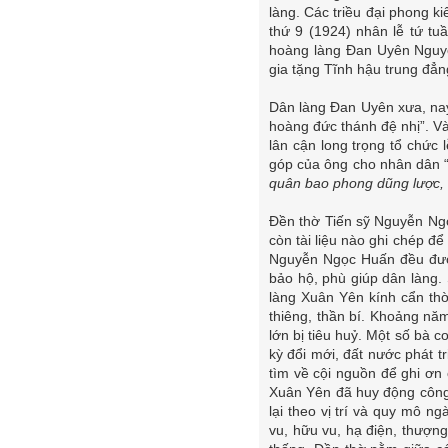
làng. Các triều đại phong k
thứ 9 (1924) nhân lễ tứ tu
hoàng làng Đan Uyên Nguyễ
gia tặng Tĩnh hậu trung đẳn
Dân làng Đan Uyên xưa, nay 
hoàng đức thánh đệ nhị”. V
lân cận long trọng tổ chức 
góp của ông cho nhân dân 
quân bao phong dũng lược, h
Đền thờ Tiến sỹ Nguyễn Ng
còn tài liệu nào ghi chép đ
Nguyễn Ngọc Huấn đều đượ
bảo hộ, phù giúp dân làng
làng Xuân Yên kính cẩn th
thiêng, thần bí. Khoảng năm
lớn bị tiêu huỷ. Một số bà 
kỳ đổi mới, đất nước phát 
tìm về cội nguồn để ghi ơn
Xuân Yên đã huy động công
lại theo vị trí và quy mô 
vu, hữu vu, hạ điện, thượng