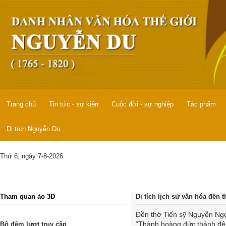
Trang chủ
Tin tức - sự kiện
Cuộc đời - sự nghiệp
Tác phẩm
Di tích Nguyễn Du
Thứ 6, ngày 7-8-2026
Tham quan ảo 3D
Di tích lịch sử văn hóa đền
Đền thờ Tiến sỹ Nguyễn Ng
“Thành hoàng đức thánh đệ 
Bộ đếm lượt truy cập