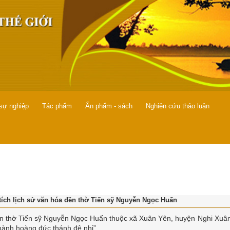
 sự nghiệp
Tác phẩm
Ấn phẩm - sách
Nghiên cứu thảo luận
 tích lịch sử văn hóa đền thờ Tiến sỹ Nguyễn Ngọc Huấn
n thờ Tiến sỹ Nguyễn Ngọc Huấn thuộc xã Xuân Yên, huyện Nghi Xuân
hành hoàng đức thánh đệ nhị”.