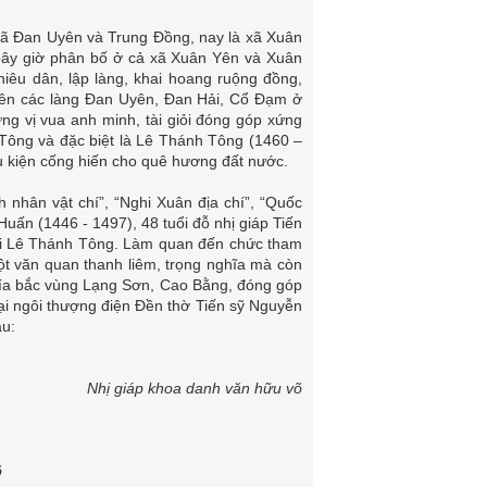
ã Đan Uyên và Trung Đồng, nay là xã Xuân
bây giờ phân bố ở cả xã Xuân Yên và Xuân
hiêu dân, lập làng, khai hoang ruộng đồng,
 nên các làng Đan Uyên, Đan Hải, Cổ Đạm ở
ng vị vua anh minh, tài giỏi đóng góp xứng
 Tông và đặc biệt là Lê Thánh Tông (1460 –
u kiện cống hiến cho quê hương đất nước.
nhân vật chí”, “Nghi Xuân địa chí”, “Quốc
uấn (1446 - 1497), 48 tuổi đỗ nhị giáp Tiến
ời Lê Thánh Tông. Làm quan đến chức tham
ột văn quan thanh liêm, trọng nghĩa mà còn
phía bắc vùng Lạng Sơn, Cao Bằng, đóng góp
ại ngôi thượng điện Đền thờ Tiến sỹ Nguyễn
au:
Nhị giáp khoa danh văn hữu võ
õ