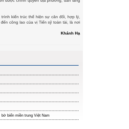
đền được chính quyền địa phương, dân làng
nh kiến trúc thể hiện sự cân đối, hợp lý,
ến công lao của vị Tiến sỹ toàn tài, là nơi
Khánh Hạ
 bờ biển miền trung Việt Nam