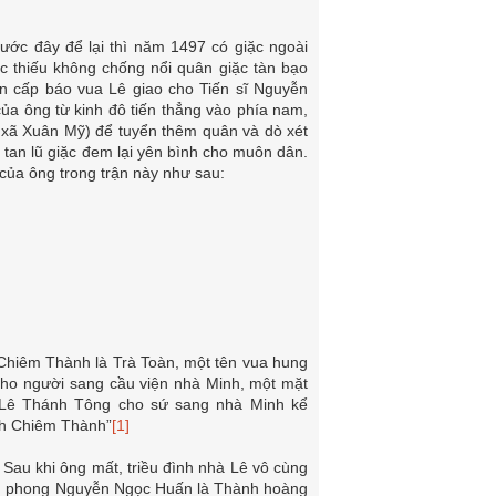
ước đây để lại thì năm 1497 có giặc ngoài
c thiếu không chống nổi quân giặc tàn bạo
tin cấp báo vua Lê giao cho Tiến sĩ Nguyễn
ủa ông từ kinh đô tiến thẳng vào phía nam,
 xã Xuân Mỹ) để tuyển thêm quân và dò xét
 tan lũ giặc đem lại yên bình cho muôn dân.
 của ông trong trận này như sau:
 Chiêm Thành là Trà Toàn, một tên vua hung
cho người sang cầu viện nhà Minh, một mặt
 Lê Thánh Tông cho sứ sang nhà Minh kể
nh Chiêm Thành”
[1]
Sau khi ông mất, triều đình nhà Lê vô cùng
thờ, phong Nguyễn Ngọc Huấn là Thành hoàng