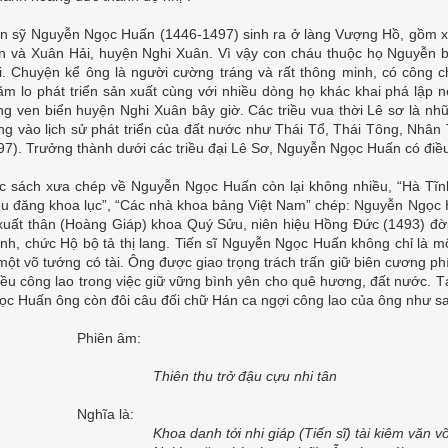
ến sỹ Nguyễn Ngọc Huấn (1446-1497) sinh ra ở làng Vượng Hồ, gồm x
n và Xuân Hải, huyện Nghi Xuân. Vì vậy con cháu thuộc họ Nguyễn 
i. Chuyện kể ông là người cường tráng và rất thông minh, có công c
ăm lo phát triển sản xuất cùng với nhiều dòng họ khác khai phá lập
ng ven biển huyện Nghi Xuân bây giờ. Các triều vua thời Lê sơ là nhữ
ng vào lịch sử phát triển của đất nước như Thái Tổ, Thái Tông, Nhân
97). Trưởng thành dưới các triều đại Lê Sơ, Nguyễn Ngọc Huấn có điề
c sách xưa chép về Nguyễn Ngọc Huấn còn lại không nhiều, “Hà Tĩnh 
iều đăng khoa lục”, “Các nhà khoa bảng Việt Nam” chép: Nguyễn Ngọc H
 xuất thân (Hoàng Giáp) khoa Quý Sửu, niên hiệu Hồng Đức (1493) đ
ính, chức Hộ bộ tả thị lang. Tiến sĩ Nguyễn Ngọc Huấn không chỉ là m
 một võ tướng có tài. Ông được giao trọng trách trấn giữ biên cương 
iều công lao trong việc giữ vững bình yên cho quê hương, đất nước. T
ọc Huấn ông còn đôi câu đối chữ Hán ca ngợi công lao của ông như s
Phiên âm:
Thiên thu trở đậu cựu nhi tân
Nghĩa là:
Khoa danh tới nhi giáp (Tiến sĩ) tài kiêm văn v