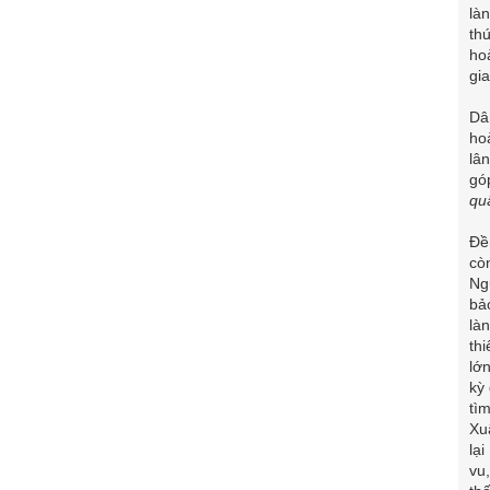
là
th
ho
gi
Dâ
ho
lâ
gó
qu
Đề
cò
Ng
bả
là
th
lớ
kỳ
tì
Xu
lạ
vu