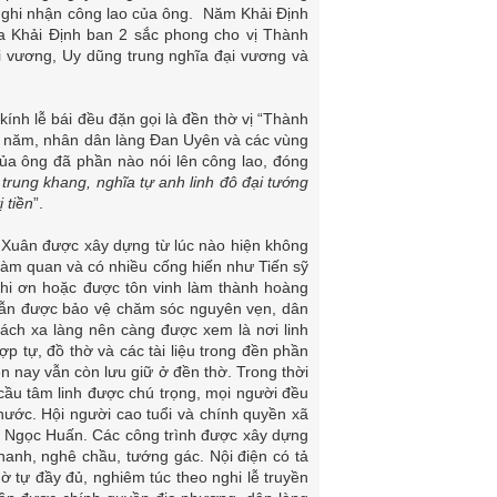
n, ghi nhận công lao của ông. Năm Khải Định
ua Khải Định ban 2 sắc phong cho vị Thành
 vương, Uy dũng trung nghĩa đại vương và
ính lễ bái đều đặn gọi là đền thờ vị “Thành
ng năm, nhân dân làng Đan Uyên và các vùng
 của ông đã phần nào nói lên công lao, đóng
rung khang, nghĩa tự anh linh đô đại tướng
 tiền
”.
Xuân được xây dựng từ lúc nào hiện không
, làm quan và có nhiều cống hiến như Tiến sỹ
i ơn hoặc được tôn vinh làm thành hoàng
vẫn được bảo vệ chăm sóc nguyên vẹn, dân
ch xa làng nên càng được xem là nơi linh
p tự, đồ thờ và các tài liệu trong đền phần
ện nay vẫn còn lưu giữ ở đền thờ. Trong thời
cầu tâm linh được chú trọng, mọi người đều
nước. Hội người cao tuổi và chính quyền xã
 Ngọc Huấn. Các công trình được xây dựng
nanh, nghê chầu, tướng gác. Nội điện có tả
ờ tự đầy đủ, nghiêm túc theo nghi lễ truyền