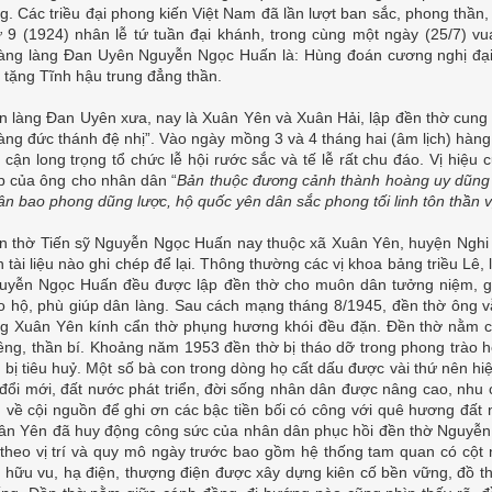
ng. Các triều đại phong kiến Việt Nam đã lần lượt ban sắc, phong thầ
ứ 9 (1924) nhân lễ tứ tuần đại khánh, trong cùng một ngày (25/7) v
àng làng Đan Uyên Nguyễn Ngọc Huấn là: Hùng đoán cương nghị đại
a tặng Tĩnh hậu trung đẳng thần.
n làng Đan Uyên xưa, nay là Xuân Yên và Xuân Hải, lập đền thờ cung k
àng đức thánh đệ nhị”. Vào ngày mồng 3 và 4 tháng hai (âm lịch) hà
n cận long trọng tổ chức lễ hội rước sắc và tế lễ rất chu đáo. Vị hiệu
p của ông cho nhân dân “
Bản thuộc đương cảnh thành hoàng uy dũng t
ân bao phong dũng lược, hộ quốc yên dân sắc phong tối linh tôn thần vị
n thờ Tiến sỹ Nguyễn Ngọc Huấn nay thuộc xã Xuân Yên, huyện Nghi 
n tài liệu nào ghi chép để lại. Thông thường các vị khoa bảng triều Lê
uyễn Ngọc Huấn đều được lập đền thờ cho muôn dân tưởng niệm, gh
o hộ, phù giúp dân làng. Sau cách mạng tháng 8/1945, đền thờ ông 
ng Xuân Yên kính cẩn thờ phụng hương khói đều đặn. Đền thờ nằm cá
iêng, thần bí. Khoảng năm 1953 đền thờ bị tháo dỡ trong phong trào hợ
n bị tiêu huỷ. Một số bà con trong dòng họ cất dấu được vài thứ nên hi
 đổi mới, đất nước phát triển, đời sống nhân dân được nâng cao, nhu 
m về cội nguồn để ghi ơn các bậc tiền bối có công với quê hương đất 
ân Yên đã huy động công sức của nhân dân phục hồi đền thờ Nguyễn
i theo vị trí và quy mô ngày trước bao gồm hệ thống tam quan có cột 
, hữu vu, hạ điện, thượng điện được xây dựng kiên cố bền vững, đồ th