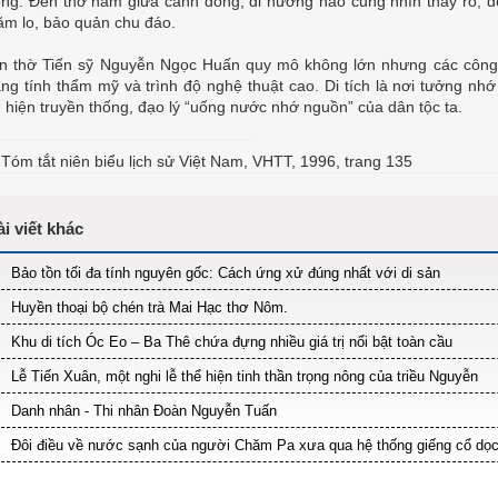
ống. Đền thờ nằm giữa cánh đồng, đi hướng nào cũng nhìn thấy rõ, 
ăm lo, bảo quản chu đáo.
n thờ Tiến sỹ Nguyễn Ngọc Huấn quy mô không lớn nhưng các công trì
ng tính thẩm mỹ và trình độ nghệ thuật cao. Di tích là nơi tưởng nhớ đ
ể hiện truyền thống, đạo lý “uống nước nhớ nguồn” của dân tộc ta.
Tóm tắt niên biểu lịch sử Việt Nam, VHTT, 1996, trang 135
Bảo tồn tối đa tính nguyên gốc: Cách ứng xử đúng nhất với di sản
Huyền thoại bộ chén trà Mai Hạc thơ Nôm.
Khu di tích Óc Eo – Ba Thê chứa đựng nhiều giá trị nổi bật toàn cầu
Lễ Tiến Xuân, một nghi lễ thể hiện tinh thần trọng nông của triều Nguyễn
Danh nhân - Thi nhân Đoàn Nguyễn Tuấn
Đôi điều về nước sạnh của người Chăm Pa xưa qua hệ thống giếng cổ dọc