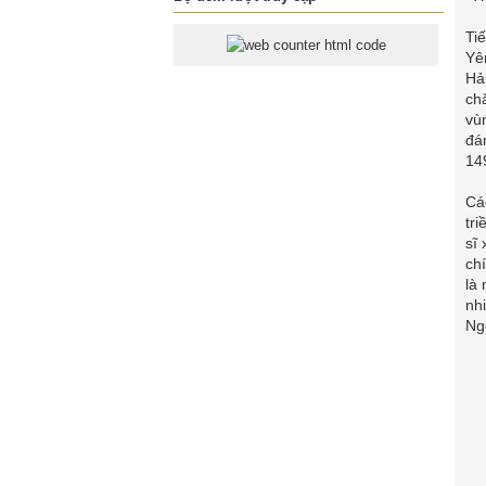
Ti
Yê
Hả
ch
vù
đá
14
Cá
tr
sĩ
ch
là
nh
Ng