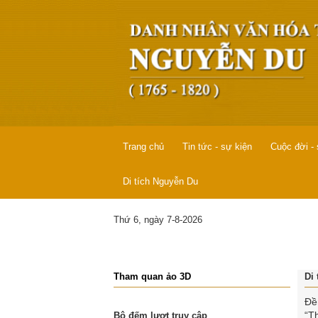
Trang chủ
Tin tức - sự kiện
Cuộc đời -
Di tích Nguyễn Du
Thứ 6, ngày 7-8-2026
Tham quan ảo 3D
Di
Đề
“T
Bộ đếm lượt truy cập