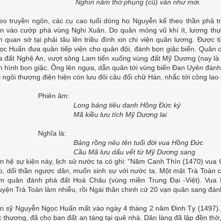
Nghìn năm thờ phụng (cũ) vẫn như mới.
eo truyền ngôn, các cụ cao tuổi dòng họ Nguyễn kể theo thần phả tr
ển vào cướp phá vùng Nghi Xuân. Do quân mỏng vũ khí ít, lương thự
n quan sở tại phải tâu lên triều đình xin chi viện quân lương. Được 
ọc Huấn đưa quân tiếp viện cho quân đội, đánh bọn giặc biển. Quân c
a đất Nghệ An, vượt sông Lam tiến xuống vùng đất Mỹ Dương (nay là
nh hình bọn giặc. Ông lên ngựa, dẫn quân tới vùng biển Đan Uyên đánh
i ngôi thượng điện hiện còn lưu đôi câu đối chữ Hán, nhắc tới công lao
Phiên âm:
Long bảng tiêu danh Hồng Đức ký
Mã kiều lưu tích Mỹ Dương lai
Nghĩa là:
Bảng rồng nêu tên tuổi đời vua Hồng Đức
Cầu Mã lưu dấu vết từ Mỹ Dương sang
ên hệ sự kiện này, lịch sử nước ta có ghi: “Năm Canh Thìn (1470) vua
o, dối thần ngược dân, muốn sinh sự với nước ta. Một mặt Trà Toàn 
m quân đánh phá đất Hoá Châu (vùng miền Trung Đại -Việt). Vua
uyện Trà Toàn làm nhiễu, rồi Ngài thân chinh cử 20 vạn quân sang đá
ến sỹ Nguyễn Ngọc Huấn mất vào ngày 4 tháng 2 năm Đinh Tỵ (1497). 
ếc thương, đã cho ban đất an táng tại quê nhà. Dân làng đã lập đền 