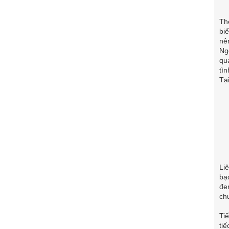
Th
bi
nê
Ng
qu
tì
Tạ
Li
bạ
đe
ch
Ti
ti