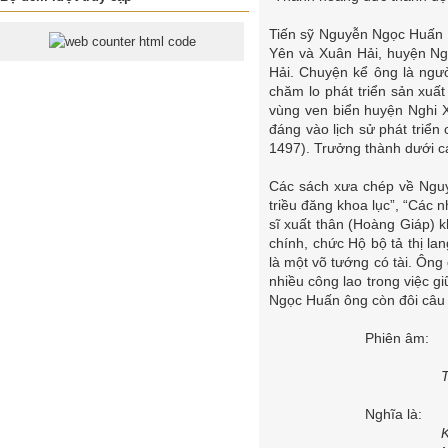
Tiến sỹ Nguyễn Ngọc Huấn 
Yên và Xuân Hải, huyện Ng
Hải. Chuyện kể ông là ngườ
chăm lo phát triển sản xuấ
vùng ven biển huyện Nghi X
đáng vào lịch sử phát triể
1497). Trưởng thành dưới c
Các sách xưa chép về Nguyễ
triều đăng khoa lục”, “Các 
sĩ xuất thân (Hoàng Giáp)
chính, chức Hộ bộ tả thị l
là một võ tướng có tài. Ôn
nhiều công lao trong việc 
Ngọc Huấn ông còn đôi câu 
Phiên âm:
Thiê
Nghĩa là:
Khoa 