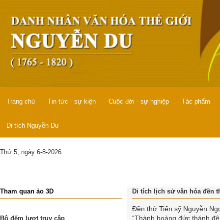
Trang chủ
Tin tức - sự kiện
Cuộc đời - sự nghiệp
Tác phẩm
Di tích Nguyễn Du
Thứ 5, ngày 6-8-2026
Tham quan ảo 3D
Di tích lịch sử văn hóa đền
Đền thờ Tiến sỹ Nguyễn Ng
“Thành hoàng đức thánh đệ 
Bộ đếm lượt truy cập