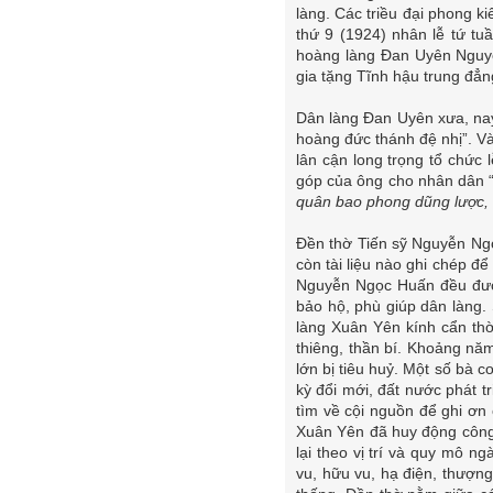
làng. Các triều đại phong k
thứ 9 (1924) nhân lễ tứ tu
hoàng làng Đan Uyên Nguyễ
gia tặng Tĩnh hậu trung đẳn
Dân làng Đan Uyên xưa, nay 
hoàng đức thánh đệ nhị”. V
lân cận long trọng tổ chức 
góp của ông cho nhân dân 
quân bao phong dũng lược, h
Đền thờ Tiến sỹ Nguyễn Ng
còn tài liệu nào ghi chép đ
Nguyễn Ngọc Huấn đều đượ
bảo hộ, phù giúp dân làng
làng Xuân Yên kính cẩn th
thiêng, thần bí. Khoảng năm
lớn bị tiêu huỷ. Một số bà 
kỳ đổi mới, đất nước phát 
tìm về cội nguồn để ghi ơn
Xuân Yên đã huy động công
lại theo vị trí và quy mô 
vu, hữu vu, hạ điện, thượng