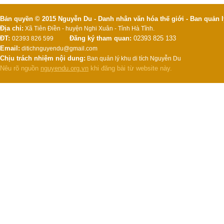
Bản quyền © 2015 Nguyễn Du - Danh nhân văn hóa thế giới - Ban quản l
Địa chỉ:
Xã Tiên Điền - huyện Nghi Xuân - Tỉnh Hà Tĩnh.
ĐT:
Đăng ký tham quan:
02393 825 133
02393 826 599
Email:
ditichnguyendu@gmail.com
Chịu trách nhiệm nội dung:
Ban quản lý khu di tích Nguyễn Du
Nêu rõ nguồn
nguyendu.org.vn
khi đăng bài từ website này.