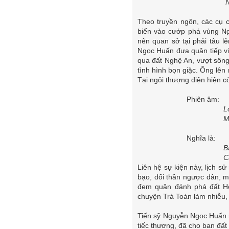
Nghì
Theo truyền ngôn, các cụ c
biển vào cướp phá vùng Ng
nên quan sở tại phải tâu l
Ngọc Huấn đưa quân tiếp vi
qua đất Nghệ An, vượt sôn
tình hình bọn giặc. Ông lên
Tại ngôi thượng điện hiện c
Phiên âm:
Long
Mã k
Nghĩa là:
Bảng
Cầu 
Liên hệ sự kiện này, lịch 
bạo, dối thần ngược dân, m
đem quân đánh phá đất Ho
chuyện Trà Toàn làm nhiễu,
Tiến sỹ Nguyễn Ngọc Huấn m
tiếc thương, đã cho ban đấ