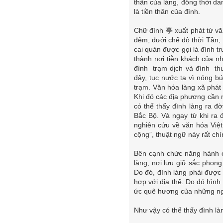
thần của làng, đồng thời da
là tiền thân của đình.
Chữ đình 亭 xuất phát từ vă
đêm, dưới chế độ thời Tần, 
cai quản được gọi là đình t
thành nơi tiễn khách của 
đình trạm dịch và đình thư
đây, tục nước ta vì nóng b
trạm. Văn hóa làng xã phát 
Khi đó các địa phương cần 
có thể thấy đình làng ra đ
Bắc Bộ. Và ngay từ khi ra 
nghiên cứu về văn hóa Việ
cộng”, thuật ngữ này rất chí
Bên cạnh chức năng hành c
làng, nơi lưu giữ sắc phon
Do đó, đình làng phải được
hợp với địa thế. Do đó hình
ức quê hương của những ngư
Như vậy có thể thấy đình là