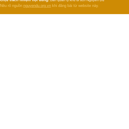
Ban quản lý khu di tích Nguyễn Du
Nêu rõ nguồn
nguyendu.org.vn
khi đăng bài từ website này.