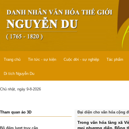
Trang chủ
Tin tức - sự kiện
Cuộc đời - sự nghiệp
Tác phẩm
Di tích Nguyễn Du
Chủ nhật, ngày 9-8-2026
Tham quan ảo 3D
Đại diện cho văn hóa cộng đ
Trong văn hóa làng xã Vi
mọi phương diện. Đồng th
Bộ đếm lượt truy cập