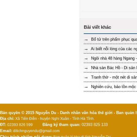
Bổ tử trên phẩm phục qua
Ai biết nỗi lòng của các n
Ngôi nhà 48 hàng Ngang -
Nhà sàn Bác Hồ - Di sản k
Tranh thờ - một nét di sả
Nghiên cứu, bảo tồn mộc
Bản quyền © 2015 Nguyễn Du - Danh nhân văn hóa thế giới - Ban quản l
Địa chỉ:
Xã Tiên Điền - huyện Nghi Xuân - Tỉnh Hà Tĩnh.
ĐT:
Đăng ký tham quan:
02393 825 133
02393 826 599
Email:
ditichnguyendu@gmail.com
Chịu trách nhiệm nội dung: