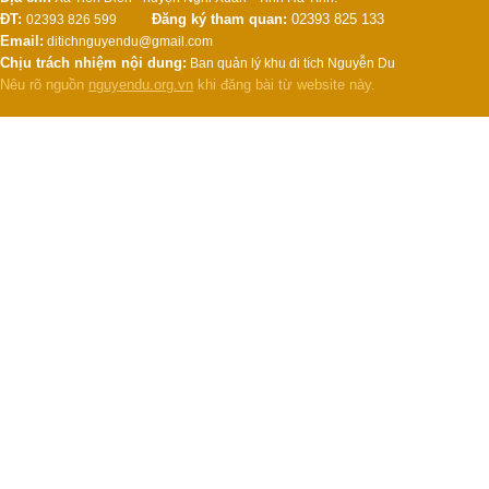
ĐT:
Đăng ký tham quan:
02393 825 133
02393 826 599
Email:
ditichnguyendu@gmail.com
Chịu trách nhiệm nội dung:
Ban quản lý khu di tích Nguyễn Du
Nêu rõ nguồn
nguyendu.org.vn
khi đăng bài từ website này.