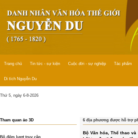
Trang chủ
Tin tức - sự kiện
Cuộc đời - sự nghiệp
Tác phẩm
Di tích Nguyễn Du
Thứ 5, ngày 6-8-2026
Tham quan ảo 3D
6 địa phương được hỗ trợ ph
Bộ Văn hóa, Thể thao và
Bộ đếm lượt truy cập