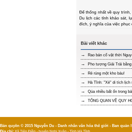
Để thống nhất về quy trình,
Du lịch các tỉnh khảo sát, 
đích, ý nghĩa của việc phục
Rao bán cổ vật thời Nguy
Pho tượng Giải Trải bằn
Rẻ rúng một kho báu!
Hà Tĩnh: "Xẻ" di tích lịc
Qúa nhiều bất ổn trong bả
TỔNG QUAN VỀ QUY HO
Bản quyền © 2015 Nguyễn Du - Danh nhân văn hóa thế giới - Ban quản l
Địa chỉ:
Xã Tiên Điền - huyện Nghi Xuân - Tỉnh Hà Tĩnh.