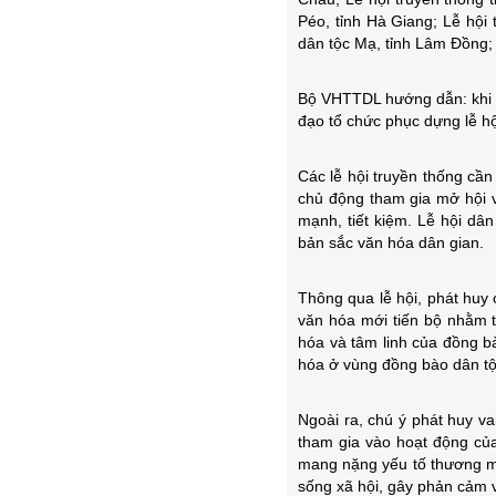
Péo, tỉnh Hà Giang; Lễ hội 
dân tộc Mạ, tỉnh Lâm Đồng; 
Bộ VHTTDL hướng dẫn: khi tổ
đạo tổ chức phục dựng lễ hộ
Các lễ hội truyền thống cầ
chủ động tham gia mở hội và
mạnh, tiết kiệm. Lễ hội dâ
bản sắc văn hóa dân gian.
Thông qua lễ hội, phát huy
văn hóa mới tiến bộ nhằm t
hóa và tâm linh của đồng b
hóa ở vùng đồng bào dân tộc
Ngoài ra, chú ý phát huy va
tham gia vào hoạt động của
mang nặng yếu tố thương mại
sống xã hội, gây phản cảm v