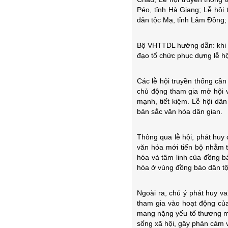
Péo, tỉnh Hà Giang; Lễ hội 
dân tộc Mạ, tỉnh Lâm Đồng; 
Bộ VHTTDL hướng dẫn: khi tổ
đạo tổ chức phục dựng lễ hộ
Các lễ hội truyền thống cầ
chủ động tham gia mở hội và
mạnh, tiết kiệm. Lễ hội dâ
bản sắc văn hóa dân gian.
Thông qua lễ hội, phát huy
văn hóa mới tiến bộ nhằm t
hóa và tâm linh của đồng b
hóa ở vùng đồng bào dân tộc
Ngoài ra, chú ý phát huy va
tham gia vào hoạt động của
mang nặng yếu tố thương mại
sống xã hội, gây phản cảm v