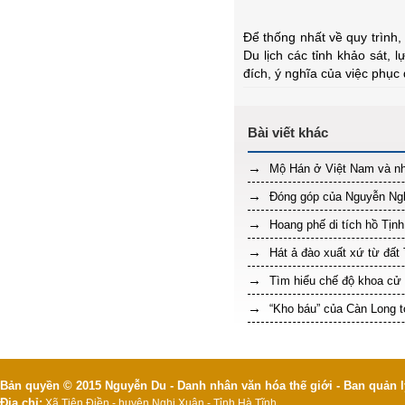
Để thống nhất về quy trình,
Du lịch các tỉnh khảo sát, 
đích, ý nghĩa của việc phục
Mộ Hán ở Việt Nam và nhữ
Đóng góp của Nguyễn Nghi
Hoang phế di tích hồ Tịn
Hát ả đào xuất xứ từ đất
Tìm hiểu chế độ khoa cử
“Kho báu” của Càn Long t
Bản quyền © 2015 Nguyễn Du - Danh nhân văn hóa thế giới - Ban quản l
Địa chỉ:
Xã Tiên Điền - huyện Nghi Xuân - Tỉnh Hà Tĩnh.