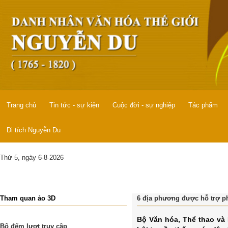
Trang chủ
Tin tức - sự kiện
Cuộc đời - sự nghiệp
Tác phẩm
Di tích Nguyễn Du
Thứ 5, ngày 6-8-2026
Tham quan ảo 3D
6 địa phương được hỗ trợ ph
Bộ Văn hóa, Thể thao và
Bộ đếm lượt truy cập