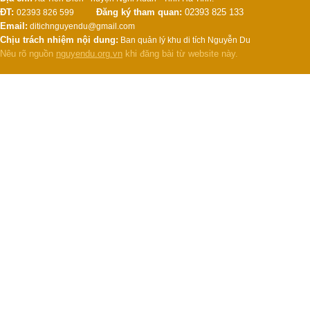
ĐT:
Đăng ký tham quan:
02393 825 133
02393 826 599
Email:
ditichnguyendu@gmail.com
Chịu trách nhiệm nội dung:
Ban quản lý khu di tích Nguyễn Du
Nêu rõ nguồn
nguyendu.org.vn
khi đăng bài từ website này.