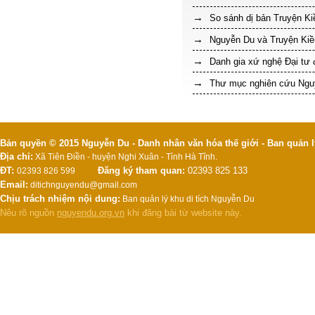
So sánh dị bản Truyện Ki
Nguyễn Du và Truyện Kiề
Danh gia xứ nghệ Đại tư
Thư mục nghiên cứu Ngu
Bản quyền © 2015 Nguyễn Du - Danh nhân văn hóa thế giới - Ban quản l
Địa chỉ:
Xã Tiên Điền - huyện Nghi Xuân - Tỉnh Hà Tĩnh.
ĐT:
Đăng ký tham quan:
02393 825 133
02393 826 599
Email:
ditichnguyendu@gmail.com
Chịu trách nhiệm nội dung:
Ban quản lý khu di tích Nguyễn Du
Nêu rõ nguồn
nguyendu.org.vn
khi đăng bài từ website này.