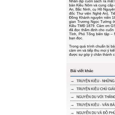
Nhân dịp cuốn sách ra mắt 
bản Kiều Nôm và cung cấp 
An, Bắc Ninh, cụ Hồ Nguyê
đốc Thư viện Nghệ An), Ti
Đồng Khánh nguyên niên 18
gian Trương Ngọc Tường ở 
Kiều TMĐ 1879. Cảm ơn GS
đã đọc thẩm định cho cuốn
Tỉnh, Phó Tổng biên tập –
bạn đọc.
Trong quá trình chuẩn bị bả
cảm ơn và tiếp thu mọi ý ki
được sự góp ý chân thành c
TRUYỆN KIỀU - NHỮNG 
TRUYỆN KIỀU CHÚ GIẢI
NGUYỄN DU VỚI THĂNG
TRUYỆN KIỀU - VĂN B
NGUYỄN DU VÀ ĐỖ PHỦ