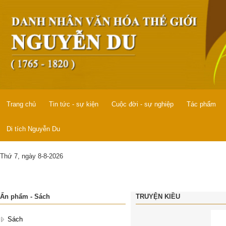
Trang chủ
Tin tức - sự kiện
Cuộc đời - sự nghiệp
Tác phẩm
Di tích Nguyễn Du
Thứ 7, ngày 8-8-2026
Ấn phẩm - Sách
TRUYỆN KIỀU
Sách