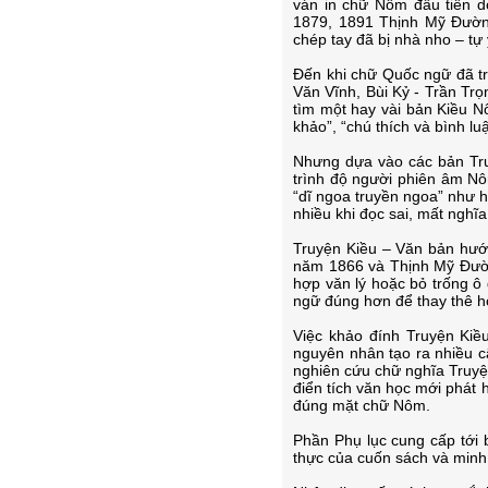
ván in chữ Nôm đầu tiên 
1879, 1891 Thịnh Mỹ Đườn
chép tay đã bị nhà nho – t
Đến khi chữ Quốc ngữ đã tr
Văn Vĩnh, Bùi Kỷ - Trần T
tìm một hay vài bản Kiều N
khảo”, “chú thích và bình lu
Nhưng dựa vào các bản Tru
trình độ người phiên âm Nô
“dĩ ngoa truyền ngoa” như
nhiều khi đọc sai, mất nghĩ
Truyện Kiều – Văn bản hướ
năm 1866 và Thịnh Mỹ Đườn
hợp văn lý hoặc bỏ trống ô
ngữ đúng hơn để thay thê h
Việc khảo đính Truyện Kiề
nguyên nhân tạo ra nhiều c
nghiên cứu chữ nghĩa Truyện
điển tích văn học mới phát 
đúng mặt chữ Nôm.
Phần Phụ lục cung cấp tới 
thực của cuốn sách và minh