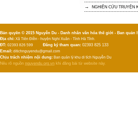
NGHIÊN CỨU TRUYỆN K
Bản quyền © 2015 Nguyễn Du - Danh nhân văn hóa thế giới - Ban quản l
Địa chỉ:
Xã Tiên Điền - huyện Nghi Xuân - Tỉnh Hà Tĩnh.
ĐT:
Đăng ký tham quan:
02393 825 133
02393 826 599
Email:
ditichnguyendu@gmail.com
Chịu trách nhiệm nội dung:
Ban quản lý khu di tích Nguyễn Du
Nêu rõ nguồn
nguyendu.org.vn
khi đăng bài từ website này.