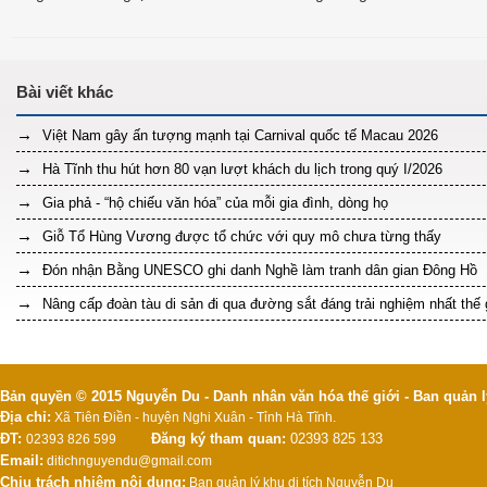
Việt Nam gây ấn tượng mạnh tại Carnival quốc tế Macau 2026
Hà Tĩnh thu hút hơn 80 vạn lượt khách du lịch trong quý I/2026
Gia phả - “hộ chiếu văn hóa” của mỗi gia đình, dòng họ
Giỗ Tổ Hùng Vương được tổ chức với quy mô chưa từng thấy
Đón nhận Bằng UNESCO ghi danh Nghề làm tranh dân gian Đông Hồ
Nâng cấp đoàn tàu di sản đi qua đường sắt đáng trải nghiệm nhất thế 
Bản quyền © 2015 Nguyễn Du - Danh nhân văn hóa thế giới - Ban quản l
Địa chỉ:
Xã Tiên Điền - huyện Nghi Xuân - Tỉnh Hà Tĩnh.
ĐT:
Đăng ký tham quan:
02393 825 133
02393 826 599
Email:
ditichnguyendu@gmail.com
Chịu trách nhiệm nội dung:
Ban quản lý khu di tích Nguyễn Du