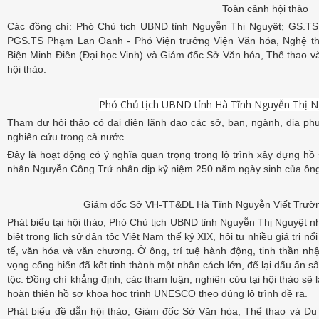
Toàn cảnh hội thảo
Các đồng chí: Phó Chủ tịch UBND tỉnh Nguyễn Thị Nguyệt; GS.TS
PGS.TS Phạm Lan Oanh - Phó Viện trưởng Viện Văn hóa, Nghệ thu
Biện Minh Điền (Đại học Vinh) và Giám đốc Sở Văn hóa, Thể thao và
hội thảo.
Phó Chủ tịch UBND tỉnh Hà Tĩnh Nguyễn Thị Ng
Tham dự hội thảo có đại diện lãnh đạo các sở, ban, ngành, địa p
nghiên cứu trong cả nước.
Đây là hoạt động có ý nghĩa quan trọng trong lộ trình xây dựng 
nhân Nguyễn Công Trứ nhân dịp kỷ niệm 250 năm ngày sinh của ôn
Giám đốc Sở VH-TT&DL Hà Tĩnh Nguyễn Viết Trường
Phát biểu tại hội thảo, Phó Chủ tịch UBND tỉnh Nguyễn Thị Nguyệt 
biệt trong lịch sử dân tộc Việt Nam thế kỷ XIX, hội tụ nhiều giá trị nổi
tế, văn hóa và văn chương. Ở ông, trí tuệ hành động, tinh thần nh
vọng cống hiến đã kết tinh thành một nhân cách lớn, để lại dấu ấn s
tộc. Đồng chí khẳng định, các tham luận, nghiên cứu tại hội thảo sẽ 
hoàn thiện hồ sơ khoa học trình UNESCO theo đúng lộ trình đề ra.
Phát biểu đề dẫn hội thảo, Giám đốc Sở Văn hóa, Thể thao và Du 