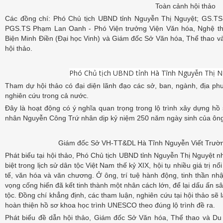
Toàn cảnh hội thảo
Các đồng chí: Phó Chủ tịch UBND tỉnh Nguyễn Thị Nguyệt; GS.TS
PGS.TS Phạm Lan Oanh - Phó Viện trưởng Viện Văn hóa, Nghệ thu
Biện Minh Điền (Đại học Vinh) và Giám đốc Sở Văn hóa, Thể thao và
hội thảo.
Phó Chủ tịch UBND tỉnh Hà Tĩnh Nguyễn Thị Ng
Tham dự hội thảo có đại diện lãnh đạo các sở, ban, ngành, địa p
nghiên cứu trong cả nước.
Đây là hoạt động có ý nghĩa quan trọng trong lộ trình xây dựng 
nhân Nguyễn Công Trứ nhân dịp kỷ niệm 250 năm ngày sinh của ôn
Giám đốc Sở VH-TT&DL Hà Tĩnh Nguyễn Viết Trường
Phát biểu tại hội thảo, Phó Chủ tịch UBND tỉnh Nguyễn Thị Nguyệt 
biệt trong lịch sử dân tộc Việt Nam thế kỷ XIX, hội tụ nhiều giá trị nổi
tế, văn hóa và văn chương. Ở ông, trí tuệ hành động, tinh thần nh
vọng cống hiến đã kết tinh thành một nhân cách lớn, để lại dấu ấn s
tộc. Đồng chí khẳng định, các tham luận, nghiên cứu tại hội thảo sẽ 
hoàn thiện hồ sơ khoa học trình UNESCO theo đúng lộ trình đề ra.
Phát biểu đề dẫn hội thảo, Giám đốc Sở Văn hóa, Thể thao và Du 