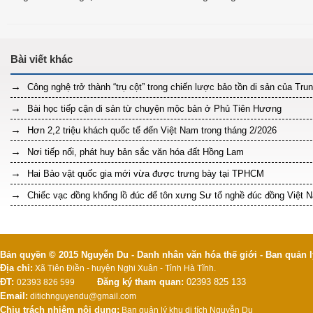
Công nghệ trở thành “trụ cột” trong chiến lược bảo tồn di sản của Tr
Bài học tiếp cận di sản từ chuyện mộc bản ở Phủ Tiên Hương
Hơn 2,2 triệu khách quốc tế đến Việt Nam trong tháng 2/2026
Nơi tiếp nối, phát huy bản sắc văn hóa đất Hồng Lam
Hai Bảo vật quốc gia mới vừa được trưng bày tại TPHCM
Chiếc vạc đồng khổng lồ đúc để tôn xưng Sư tổ nghề đúc đồng Việt 
Bản quyền © 2015 Nguyễn Du - Danh nhân văn hóa thế giới - Ban quản l
Địa chỉ:
Xã Tiên Điền - huyện Nghi Xuân - Tỉnh Hà Tĩnh.
ĐT:
Đăng ký tham quan:
02393 825 133
02393 826 599
Email:
ditichnguyendu@gmail.com
Chịu trách nhiệm nội dung:
Ban quản lý khu di tích Nguyễn Du