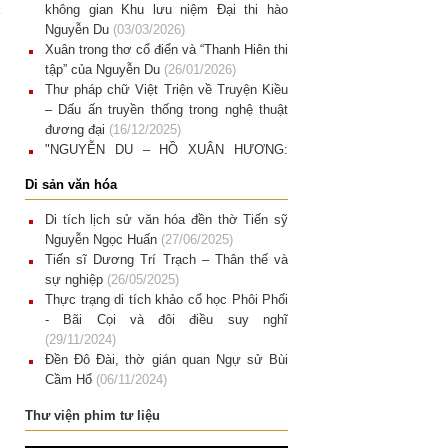
không gian Khu lưu niệm Đại thi hào
Nguyễn Du
(03/03/2026)
Xuân trong thơ cổ điển và “Thanh Hiên thi
tập” của Nguyễn Du
(26/01/2026)
Thư pháp chữ Việt Triện về Truyện Kiều
– Dấu ấn truyền thống trong nghệ thuật
đương đại
(16/12/2025)
"NGUYỄN DU – HỒ XUÂN HƯƠNG:
CUỘC HỘI NGỘ BÍ ẨN". Giao thoa văn
Di sản văn hóa
chương và hội họa nhìn từ một trưng bày
nghệ thuật đương đại.
(15/12/2025)
Di tích lịch sử văn hóa đền thờ Tiến sỹ
Di tích quốc gia đặc biệt Khu lưu niệm
Nguyễn Ngọc Huấn
(27/06/2025)
Nguyễn Du Một chặng đường gìn giữ và
Tiến sĩ Dương Trí Trạch – Thân thế và
phát huy giá trị di sản văn hóa dân tộc
sự nghiệp
(26/05/2025)
(12/12/2025)
Thực trạng di tích khảo cổ học Phôi Phối
- Bãi Cọi và đôi điều suy nghĩ
(29/11/2024)
Đền Đô Đài, thờ gián quan Ngự sử Bùi
Cầm Hổ
(06/11/2024)
Di tích quốc gia đền thờ Đặng Tất, Đặng
Thư viện phim tư liệu
Dung: Nơi ngân vang bài thơ “Cảm hoài”
(29/06/2024)