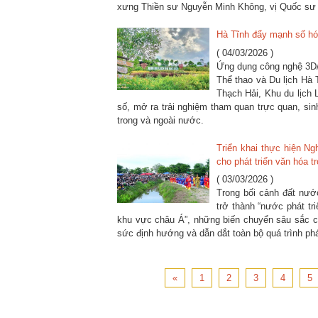
xưng Thiền sư Nguyễn Minh Không, vị Quốc sư 
Hà Tĩnh đẩy mạnh số hóa
( 04/03/2026 )
Ứng dụng công nghệ 3D/3
Thể thao và Du lịch Hà 
Thạch Hải, Khu du lịch 
số, mở ra trải nghiệm tham quan trực quan, si
trong và ngoài nước.
Triển khai thực hiện N
cho phát triển văn hóa 
( 03/03/2026 )
Trong bối cảnh đất nướ
trở thành “nước phát tr
khu vực châu Á”, những biến chuyển sâu sắc củ
sức định hướng và dẫn dắt toàn bộ quá trình phá
«
1
2
3
4
5