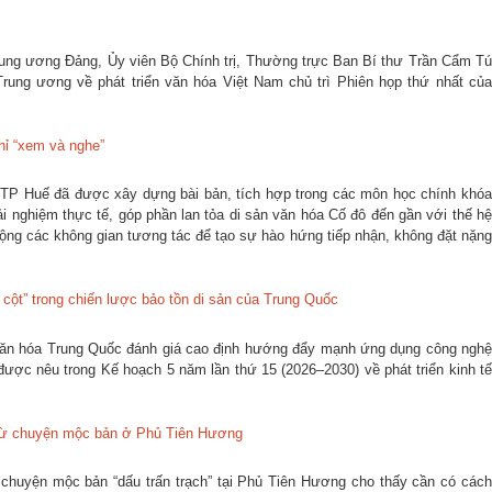
Trung ương Đảng, Ủy viên Bộ Chính trị, Thường trực Ban Bí thư Trần Cẩm Tú
rung ương về phát triển văn hóa Việt Nam chủ trì Phiên họp thứ nhất của
hỉ “xem và nghe”
ại TP Huế đã được xây dựng bài bản, tích hợp trong các môn học chính khóa
ải nghiệm thực tế, góp phần lan tỏa di sản văn hóa Cố đô đến gần với thế hệ
rộng các không gian tương tác để tạo sự hào hứng tiếp nhận, không đặt nặng
 cột” trong chiến lược bảo tồn di sản của Trung Quốc
văn hóa Trung Quốc đánh giá cao định hướng đẩy mạnh ứng dụng công nghệ
 được nêu trong Kế hoạch 5 năm lần thứ 15 (2026–2030) về phát triển kinh tế
n từ chuyện mộc bản ở Phủ Tiên Hương
 chuyện mộc bản “dấu trấn trạch” tại Phủ Tiên Hương cho thấy cần có cách