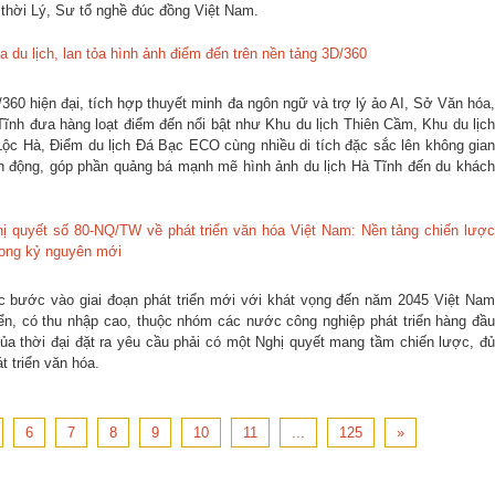
thời Lý, Sư tổ nghề đúc đồng Việt Nam.
 du lịch, lan tỏa hình ảnh điểm đến trên nền tảng 3D/360
60 hiện đại, tích hợp thuyết minh đa ngôn ngữ và trợ lý ảo AI, Sở Văn hóa,
Tĩnh đưa hàng loạt điểm đến nổi bật như Khu du lịch Thiên Cầm, Khu du lịch
Lộc Hà, Điểm du lịch Đá Bạc ECO cùng nhiều di tích đặc sắc lên không gian
nh động, góp phần quảng bá mạnh mẽ hình ảnh du lịch Hà Tĩnh đến du khách
ghị quyết số 80-NQ/TW về phát triển văn hóa Việt Nam: Nền tảng chiến lược
trong kỷ nguyên mới
c bước vào giai đoạn phát triển mới với khát vọng đến năm 2045 Việt Nam
iển, có thu nhập cao, thuộc nhóm các nước công nghiệp phát triển hàng đầu
a thời đại đặt ra yêu cầu phải có một Nghị quyết mang tầm chiến lược, đủ
t triển văn hóa.
6
7
8
9
10
11
...
125
»