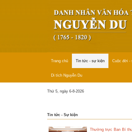
Trang chủ
Tin tức - sự kiện
Cuộc đời -
Di tích Nguyễn Du
Thứ 5, ngày 6-8-2026
Tin tức - Sự kiện
Thường trực Ban Bí thư