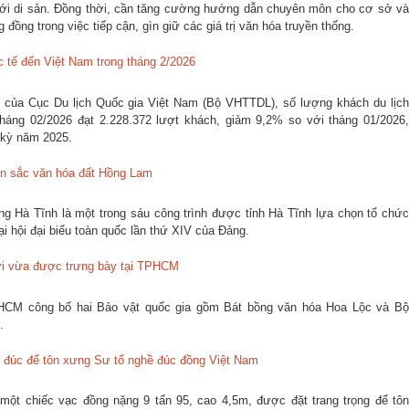
i với di sản. Đồng thời, cần tăng cường hướng dẫn chuyên môn cho cơ sở và
đồng trong việc tiếp cận, gìn giữ các giá trị văn hóa truyền thống.
c tế đến Việt Nam trong tháng 2/2026
 của Cục Du lịch Quốc gia Việt Nam (Bộ VHTTDL), số lượng khách du lịch
háng 02/2026 đạt 2.228.372 lượt khách, giảm 9,2% so với tháng 01/2026,
 kỳ năm 2025.
bản sắc văn hóa đất Hồng Lam
g Hà Tĩnh là một trong sáu công trình được tỉnh Hà Tĩnh lựa chọn tổ chức
 hội đại biểu toàn quốc lần thứ XIV của Đảng.
ới vừa được trưng bày tại TPHCM
HCM công bố hai Bảo vật quốc gia gồm Bát bồng văn hóa Hoa Lộc và Bộ
.
ồ đúc để tôn xưng Sư tổ nghề đúc đồng Việt Nam
 một chiếc vạc đồng nặng 9 tấn 95, cao 4,5m, được đặt trang trọng để tôn