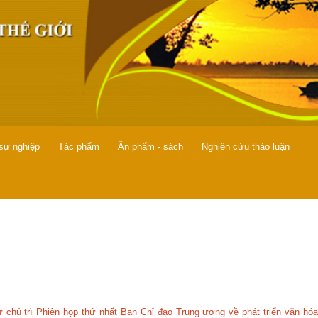
 sự nghiệp
Tác phẩm
Ấn phẩm - sách
Nghiên cứu thảo luận
 chủ trì Phiên họp thứ nhất Ban Chỉ đạo Trung ương về phát triển văn hóa