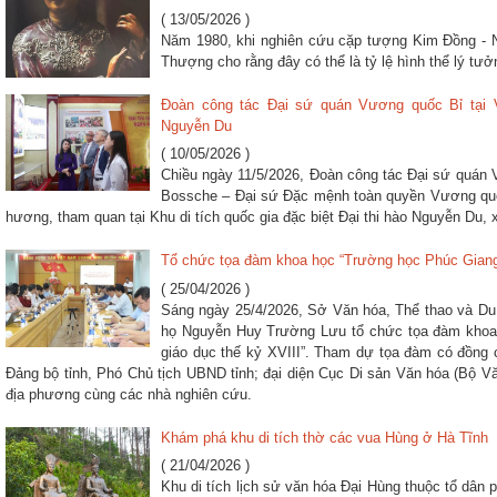
( 13/05/2026 )
Năm 1980, khi nghiên cứu cặp tượng Kim Đồng -
Thượng cho rằng đây có thể là tỷ lệ hình thể lý tư
Đoàn công tác Đại sứ quán Vương quốc Bỉ tại 
Nguyễn Du
( 10/05/2026 )
Chiều ngày 11/5/2026, Đoàn công tác Đại sứ quán 
Bossche – Đại sứ Đặc mệnh toàn quyền Vương quố
hương, tham quan tại Khu di tích quốc gia đặc biệt Đại thi hào Nguyễn Du, x
Tổ chức tọa đàm khoa học “Trường học Phúc Giang –
( 25/04/2026 )
Sáng ngày 25/4/2026, Sở Văn hóa, Thể thao và Du 
họ Nguyễn Huy Trường Lưu tổ chức tọa đàm khoa 
giáo dục thế kỷ XVIII”. Tham dự tọa đàm có đồng
Đảng bộ tỉnh, Phó Chủ tịch UBND tỉnh; đại diện Cục Di sản Văn hóa (Bộ Vă
địa phương cùng các nhà nghiên cứu.
Khám phá khu di tích thờ các vua Hùng ở Hà Tĩnh
( 21/04/2026 )
Khu di tích lịch sử văn hóa Đại Hùng thuộc tổ dân