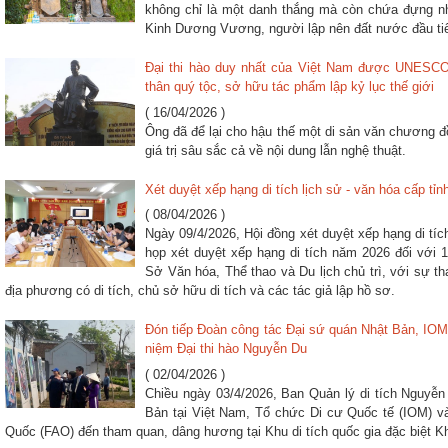
không chỉ là một danh thắng mà còn chứa đựng nh
Kinh Dương Vương, người lập nên đất nước đầu tiên
Đại thi hào duy nhất của Việt Nam được UNESCO 
thân quý tộc, sở hữu tác phẩm lập kỷ lục thế giới
( 16/04/2026 )
Ông đã để lại cho hậu thế một di sản văn chương 
giá trị sâu sắc cả về nội dung lẫn nghệ thuật.
Xét duyệt xếp hạng di tích lịch sử - văn hóa cấp tỉ
( 08/04/2026 )
Ngày 09/4/2026, Hội đồng xét duyệt xếp hạng di tíc
họp xét duyệt xếp hạng di tích năm 2026 đối với 15
Sở Văn hóa, Thể thao và Du lịch chủ trì, với sự th
địa phương có di tích, chủ sở hữu di tích và các tác giả lập hồ sơ.
Đón tiếp Đoàn công tác Đại sứ quán Nhật Bản, IOM 
niệm Đại thi hào Nguyễn Du
( 02/04/2026 )
Chiều ngày 03/4/2026, Ban Quản lý di tích Nguyễn
Bản tại Việt Nam, Tổ chức Di cư Quốc tế (IOM) 
Quốc (FAO) đến tham quan, dâng hương tại Khu di tích quốc gia đặc biệt K