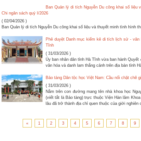
Ban Quản lý di tích Nguyễn Du công khai số liệu v
Chi ngân sách quý I/2026
( 02/04/2026 )
Ban Quản lý di tích Nguyễn Du công khai số liệu và thuyết minh tình hình t
Phê duyệt Danh mục kiểm kê di tích lịch sử - văn 
Tĩnh
( 31/03/2026 )
Ủy ban nhân dân tỉnh Hà Tĩnh vừa ban hành Quyết đ
văn hóa và danh lam thắng cảnh trên địa bàn tỉnh H
Bảo tàng Dân tộc học Việt Nam: Cầu nối chặt chẽ 
( 31/03/2026 )
Nằm trên con đường mang tên nhà khoa học Nguy
(viết tắt là Bảo tàng) trực thuộc Viện Hàn lâm Khoa
lâu đã trở thành địa chỉ quen thuộc của giới nghiên
«
1
2
3
4
5
6
7
8
9