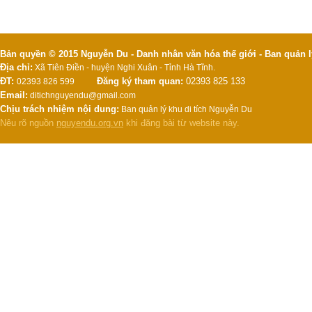
Bản quyền © 2015 Nguyễn Du - Danh nhân văn hóa thế giới - Ban quản l
Địa chỉ:
Xã Tiên Điền - huyện Nghi Xuân - Tỉnh Hà Tĩnh.
ĐT:
Đăng ký tham quan:
02393 825 133
02393 826 599
Email:
ditichnguyendu@gmail.com
Chịu trách nhiệm nội dung:
Ban quản lý khu di tích Nguyễn Du
Nêu rõ nguồn
nguyendu.org.vn
khi đăng bài từ website này.