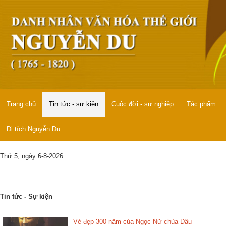
Trang chủ
Tin tức - sự kiện
Cuộc đời - sự nghiệp
Tác phẩm
Di tích Nguyễn Du
Thứ 5, ngày 6-8-2026
Tin tức - Sự kiện
Vẻ đẹp 300 năm của Ngọc Nữ chùa Dâu