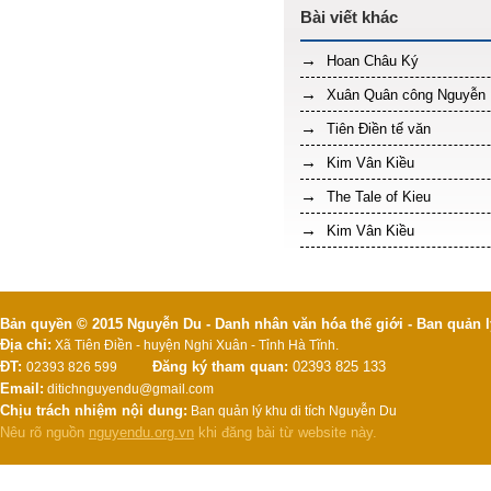
Hoan Châu Ký
Xuân Quân công Nguyễn Ng
Tiên Điền tế văn
Kim Vân Kiều
The Tale of Kieu
Kim Vân Kiều
Bản quyền © 2015 Nguyễn Du - Danh nhân văn hóa thế giới - Ban quản l
Địa chỉ:
Xã Tiên Điền - huyện Nghi Xuân - Tỉnh Hà Tĩnh.
ĐT:
Đăng ký tham quan:
02393 825 133
02393 826 599
Email:
ditichnguyendu@gmail.com
Chịu trách nhiệm nội dung:
Ban quản lý khu di tích Nguyễn Du
Nêu rõ nguồn
nguyendu.org.vn
khi đăng bài từ website này.