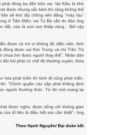
i phải đóng ba đến bốn vai. Vai Kiều là khó
à hát được nhưng sắc kém thì cũng không thể
 Vân sẽ khó lấy chồng nên đấng "mày râu”
hưng ở Tiên Điền, vai Tú Bà vẫn do đàn ông
c dắt, nào là sơn son thiếp vàng... Bởi vậy
iễn được cả trò vì không đủ diễn viên. Anh
 là đóng được vai Kim Trọng và chị Trần Thị
vẫn chưa tìm được người thay thế”. Nhân dân
ì đòi hỏi phải có chế độ thường xuyên, thỏa
n hóa phát triển thì kinh tế cũng phát triển.
thì: "Chính quyền các cấp phải khẳng định
được người thưởng thức. Từ đó mới mang lại
o khát được nghe, được sống với không gian
của tổ tiên là điều hết sức cần thiết”- ông
Theo Hạnh Nguyên/ Đại đoàn kết