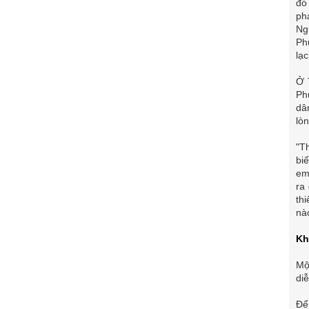
đó
ph
Ng
Ph
lạc
Ở 
Ph
dân
lòn
"T
bi
em
ra
th
nà
Kh
Mộ
di
Để