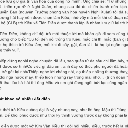
 để lưu giữ giá trị văn hóa của dòng họ mình. Ông chia sẻ: "Từ những
át triển rực rỡ ở Nghi Xuân, nhưng sau đó do chiến tranh nên kịch
uyễn Ban (nguyên Trưởng phòng văn hóa huyện Nghi Xuân) tôi đã sưu 
ượng hát hay nên được chọn làm Kiều, nhờ vậy mà mỗi khi có đoạn nà
 bộ (CLB) trò Kiều xã Tiên Điền được thành lập là nhằm lưu giữ lại trò 
Tiên Điền, không chỉ đội trò mới thuộc lời mà khán giả đi xem cũng 
ượng cho biết: "Cứ tối đến nổi trống trò Kiều, mắc chi thì mắc (bận gì
 họ thích trò Kiều lắm, mỗi khi đi cấy, gặt, đan lát...là họ lại ngân 
g thấy vui”.
hiếp đứng ngoài nghe chuyện đã lâu, sao quân tử đa sầu chi lắm bấy, s
ết được sự tình/Có việc gì đâu em, anh đây có thúc phụ người đã ho
 trở gót lại nhà/Thiếp nghe lời chàng nói, dạ thiếp những thương tha
 đôi ngã nước mây, thiếp luôn những rày trông mai nhớ… (trích đoạn 
iết tha, lúc bà hát thì ông Mậu và em gái đang ngồi bứt lạc cũng ngân
o.
át khao có nhiều đất diễn
t thời trò Kiều quảng đại là vậy nhưng nay, như lời ông Mậu thì "tùng k
ễn. Để khôi phục được như thời kỳ thịnh vượng trước đây không phải là
 diễn được một vở Kim Vân Kiều thì đòi hỏi nhiều điều, trước hết là nh