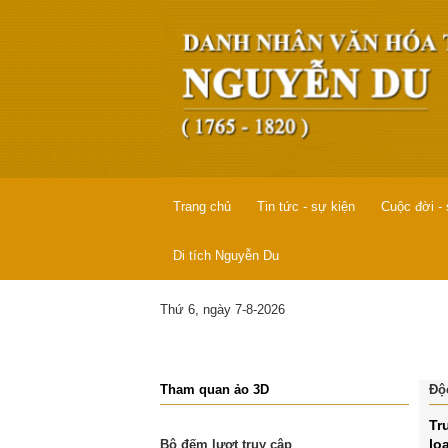
Trang chủ
Tin tức - sự kiện
Cuộc đời -
Di tích Nguyễn Du
Thứ 6, ngày 7-8-2026
Tham quan ảo 3D
Độ
Tr
lo
Bộ đếm lượt truy cập