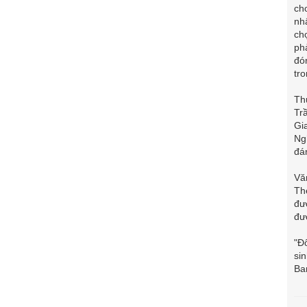
ch
nh
ch
ph
đó
tr
Th
Tr
Gi
Ng
đá
Văn
Th
đư
đượ
"Đ
si
Ba