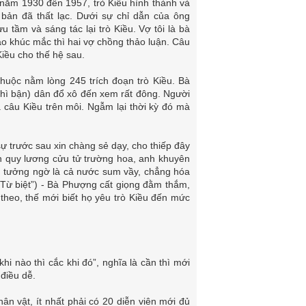
 năm 1930 đến 1957, trò Kiều hình thành và
 bản đã thất lạc. Dưới sự chỉ dẫn của ông
tầm và sáng tác lại trò Kiều. Vợ tôi là bà
o khúc mắc thì hai vợ chồng thảo luận. Câu
Kiều cho thế hệ sau.
thuộc nằm lòng 245 trích đoạn trò Kiều. Bà
 thì bận) dân đổ xô đến xem rất đông. Người
nga câu Kiều trên môi. Ngẫm lại thời kỳ đó mà
ự trước sau xin chàng sẻ dạy, cho thiếp đây
àn quy lương cửu tử trường hoa, anh khuyên
y, tưởng ngờ là cả nước sum vầy, chẳng hóa
"Từ biệt”) - Bà Phượng cất giọng đằm thắm,
 theo, thế mới biết họ yêu trò Kiều đến mức
hi nào thì cắc khi đó”, nghĩa là cần thì mới
 điều dễ.
ân vật, ít nhất phải có 20 diễn viên mới đủ