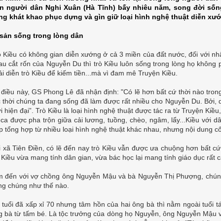
n người dân Nghi Xuân (Hà Tĩnh) bấy nhiêu năm, song đời sống
ng khát khao phục dựng và gìn giữ loại hình nghệ thuật diễn xướ
 sản sống trong lòng dân
ò Kiều có không gian diễn xướng ở cả 3 miền của đất nước, đối với nh
au cắt rốn của Nguyễn Du thì trò Kiều luôn sống trong lòng họ không ph
ải diễn trò Kiều để kiếm tiền...mà vì đam mê Truyện Kiều.
 điều này, GS Phong Lê đã nhận định: "Có lẽ hơn bất cứ thời nào trong
c thời chúng ta đang sống đã làm được rất nhiều cho Nguyễn Du. Bởi, 
i hiện đại”. Trò Kiều là loại hình nghệ thuật được tác ra từ Truyện Kiều
i ca được pha trộn giữa cải lương, tuồng, chèo, ngâm, lẩy...Kiều với d
p tổng hợp từ nhiều loại hình nghệ thuật khác nhau, nhưng nội dung cố
i xã Tiên Điền, có lẽ đến nay trò Kiều vẫn được ưa chuộng hơn bất cứ
ò Kiều vừa mang tính dân gian, vừa bác học lại mang tính giáo dục rất c
m đến với vợ chồng ông Nguyễn Mậu và bà Nguyễn Thị Phượng, chúng 
ng chúng như thế nào.
 tuổi đã xấp xỉ 70 nhưng tâm hồn của hai ông bà thì nằm ngoài tuổi t
g bà từ tấm bé. Là tộc trưởng của dòng họ Nguyễn, ông Nguyễn Mậu vẫ