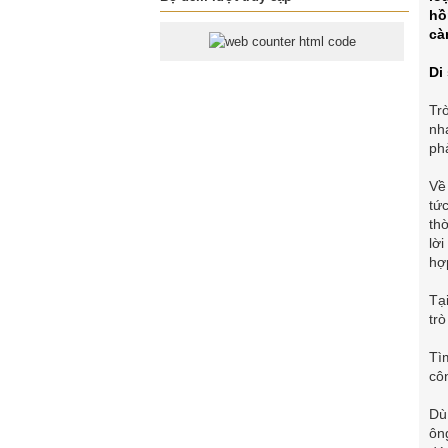
hồ
cà
Di
Tr
nh
ph
Về
tứ
thờ
lờ
hợ
Tạ
tr
Tì
cô
Dù
ôn