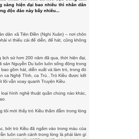
 càng hiện đại bao nhiêu thì nhân dân
ng độc đáo này bấy nhiêu...
ân dân xã Tiên Điền (Nghi Xuân) – nơi chôn
ải vì thiếu cái để diễn, để hát, cũng không
 lịch sử hơn 200 năm đã qua, thời hiện đại,
di sản Nguyễn Du luôn luôn sống động trong
, bao gồm hát, diễn xuất và làm trò, trong đó
ân ca Nghệ Tĩnh, ca Trù...Trò Kiều được kết
t lõi vẫn xoay quanh Truyện Kiều.
 loại hình nghệ thuật quần chúng nào khác,
ao.
tôi mới thấy trò Kiều thấm đẫm trong lòng
ác, bởi trò Kiều đã ngấm vào trong máu của
n luôn canh cánh trong lòng là phải làm gì