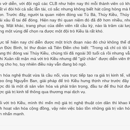
o vở diễn, với đội ngũ các CLB như hiện nay thì mỗi thành viên có kh
ất vì đòi hỏi cả sắc lẫn tài, có sắc nhưng không biết hát cũng hỏng m
ọn. Trước đây, người ta quan niệm đóng vai Tú Bà, Thúy Kiều, Thúy
ải xâu lỗ tai để đóng. Hiện nay thì quan niệm đó đã đỡ hơn nhiều, n
ng. Mặt khác, trang phục của diễn viên rất cầu kỳ, nào là trâm cài lượ
ong một vùng để chọn ra được một đội trò Kiều là rất khó.
ực tế hiện nay chỉ diễn được một trích đoạn nào đó chứ không thể d
ần Đức Bình, bí thư đoàn xã Tiên Điền cho biết: "Trong xã chỉ có tôi
ang thì đóng vai Thúy Kiều, chúng tôi đã ngoài 30 tuổi cả rồi nhưng 
hi Xuân rất mặn mà với trò Kiều nhưng để "giữ chân” được diễn viên th
ng cho họ, tuy nhiên điều này vẫn đang bỏ ngỏ.
 hóa nghệ thuật vừa là cầu nối, vừa trực tiếp tạo ra giá trị kinh tế, vă
eo ông Nguyễn Ban, giải pháp để trò Kiều hưng thịnh như trước đây 
ợc đó là một di sản văn hóa và phải trân trọng, đầu tư để thu hút 
c giá trị kinh tế thông qua thương mại dịch vụ.
ối với trò Kiều, mình thì mến mộ giá trị nghệ thuật còn dân thì kha
nh hoạt văn hóa cộng đồng, vậy nên việc bảo tồn những giá trị văn hóa 
n nhấn mạnh.