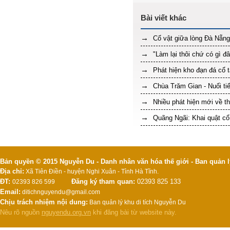
Cổ vật giữa lòng Đà Nẵn
"Làm lại thôi chứ có gì đ
Phát hiện kho đạn đá cổ t
Chùa Trăm Gian - Nuối tiế
Nhiều phát hiện mới về t
Quãng Ngãi: Khai quật cổ 
Bản quyền © 2015 Nguyễn Du - Danh nhân văn hóa thế giới - Ban quản l
Địa chỉ:
Xã Tiên Điền - huyện Nghi Xuân - Tỉnh Hà Tĩnh.
ĐT:
Đăng ký tham quan:
02393 825 133
02393 826 599
Email:
ditichnguyendu@gmail.com
Chịu trách nhiệm nội dung:
Ban quản lý khu di tích Nguyễn Du
Nêu rõ nguồn
nguyendu.org.vn
khi đăng bài từ website này.