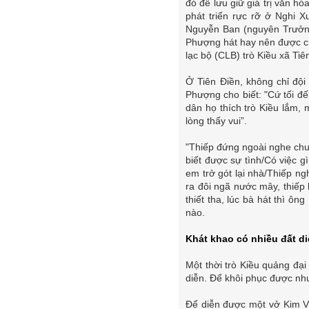
đó để lưu giữ giá trị văn 
phát triển rực rỡ ở Nghi 
Nguyễn Ban (nguyên Trưởng 
Phượng hát hay nên được ch
lạc bộ (CLB) trò Kiều xã Tiê
Ở Tiên Điền, không chỉ đội
Phượng cho biết: "Cứ tối đế
dân họ thích trò Kiều lắm, m
lòng thấy vui”.
"Thiếp đứng ngoài nghe chuy
biết được sự tình/Có việc 
em trở gót lại nhà/Thiếp n
ra đôi ngã nước mây, thiếp
thiết tha, lúc bà hát thì ô
nào.
Khát khao có nhiều đất d
Một thời trò Kiều quảng đại 
diễn. Để khôi phục được như
Để diễn được một vở Kim Vân