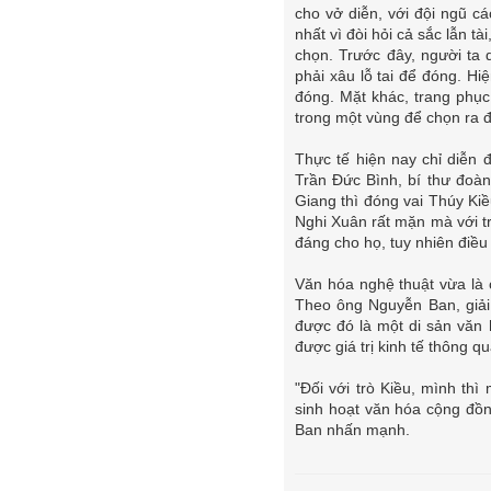
cho vở diễn, với đội ngũ cá
nhất vì đòi hỏi cả sắc lẫn 
chọn. Trước đây, người ta
phải xâu lỗ tai để đóng. H
đóng. Mặt khác, trang phục 
trong một vùng để chọn ra đư
Thực tế hiện nay chỉ diễn 
Trần Đức Bình, bí thư đoàn 
Giang thì đóng vai Thúy Kiề
Nghi Xuân rất mặn mà với tr
đáng cho họ, tuy nhiên điều
Văn hóa nghệ thuật vừa là cầ
Theo ông Nguyễn Ban, giải 
được đó là một di sản văn 
được giá trị kinh tế thông q
"Đối với trò Kiều, mình th
sinh hoạt văn hóa cộng đồng
Ban nhấn mạnh.