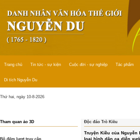
Trang chủ
Tin tức - sự kiện
Cuộc đời - sự nghiệp
Tác phẩm
Di tích Nguyễn Du
Thứ hai, ngày 10-8-2026
Tham quan ảo 3D
Độc đáo Trò Kiều
Truyện Kiều của Nguyễn D
loại hình dân ca diễn xư
Bộ đếm lượt truy cập