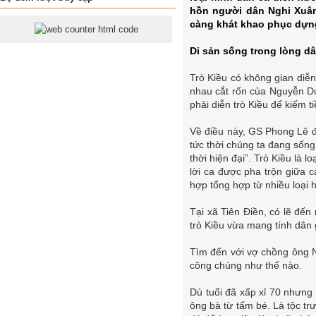
hồn người dân Nghi Xuân
càng khát khao phục dựng
Di sản sống trong lòng d
Trò Kiều có không gian diễ
nhau cắt rốn của Nguyễn Du 
phải diễn trò Kiều để kiếm 
Về điều này, GS Phong Lê đã
tức thời chúng ta đang sốn
thời hiện đại”. Trò Kiều là 
lời ca được pha trộn giữa c
hợp tổng hợp từ nhiều loại 
Tại xã Tiên Điền, có lẽ đế
trò Kiều vừa mang tính dân 
Tìm đến với vợ chồng ông 
công chúng như thế nào.
Dù tuổi đã xấp xỉ 70 nhưng
ông bà từ tấm bé. Là tộc t