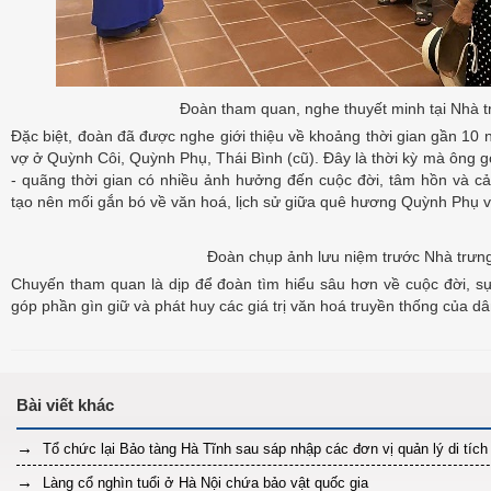
Đoàn tham quan, nghe thuyết minh tại Nhà 
Đặc biệt, đoàn đã được nghe giới thiệu về khoảng thời gian gần 10 
vợ ở Quỳnh Côi, Quỳnh Phụ, Thái Bình (cũ). Đây là thời kỳ mà ông gọi
- quãng thời gian có nhiều ảnh hưởng đến cuộc đời, tâm hồn và cả
tạo nên mối gắn bó về văn hoá, lịch sử giữa quê hương Quỳnh Phụ 
Đoàn chụp ảnh lưu niệm trước Nhà trưn
Chuyến tham quan là dịp để đoàn tìm hiểu sâu hơn về cuộc đời, s
góp phần gìn giữ và phát huy các giá trị văn hoá truyền thống của dâ
Tổ chức lại Bảo tàng Hà Tĩnh sau sáp nhập các đơn vị quản lý di tích
Làng cổ nghìn tuổi ở Hà Nội chứa bảo vật quốc gia