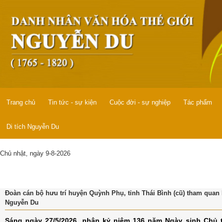
Trang chủ
Tin tức - sự kiện
Cuộc đời - sự nghiệp
Tác phẩm
Di tích Nguyễn Du
Chủ nhật, ngày 9-8-2026
Đoàn cán bộ hưu trí huyện Quỳnh Phụ, tỉnh Thái Bình (cũ) tham quan K
Nguyễn Du
Sáng ngày 27/5/2026, nhân kỷ niệm 136 năm Ngày sinh Chủ tị