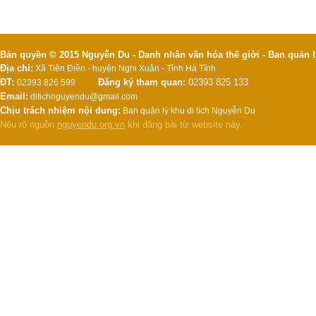
Bản quyền © 2015 Nguyễn Du - Danh nhân văn hóa thế giới - Ban quản l
Địa chỉ:
Xã Tiên Điền - huyện Nghi Xuân - Tỉnh Hà Tĩnh.
ĐT:
Đăng ký tham quan:
02393 825 133
02393 826 599
Email:
ditichnguyendu@gmail.com
Chịu trách nhiệm nội dung:
Ban quản lý khu di tích Nguyễn Du
Nêu rõ nguồn
nguyendu.org.vn
khi đăng bài từ website này.