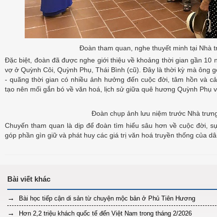
Đoàn tham quan, nghe thuyết minh tại Nhà 
Đặc biệt, đoàn đã được nghe giới thiệu về khoảng thời gian gần 10 
vợ ở Quỳnh Côi, Quỳnh Phụ, Thái Bình (cũ). Đây là thời kỳ mà ông gọi
- quãng thời gian có nhiều ảnh hưởng đến cuộc đời, tâm hồn và cả
tạo nên mối gắn bó về văn hoá, lịch sử giữa quê hương Quỳnh Phụ 
Đoàn chụp ảnh lưu niệm trước Nhà trưn
Chuyến tham quan là dịp để đoàn tìm hiểu sâu hơn về cuộc đời, s
góp phần gìn giữ và phát huy các giá trị văn hoá truyền thống của dâ
Bài học tiếp cận di sản từ chuyện mộc bản ở Phủ Tiên Hương
Hơn 2,2 triệu khách quốc tế đến Việt Nam trong tháng 2/2026