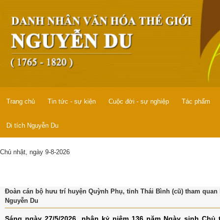
Trang chủ
Tin tức - sự kiện
Cuộc đời - sự nghiệp
Tác phẩm
Di tích Nguyễn Du
Chủ nhật, ngày 9-8-2026
Đoàn cán bộ hưu trí huyện Quỳnh Phụ, tỉnh Thái Bình (cũ) tham quan K
Nguyễn Du
Sáng ngày 27/5/2026, nhân kỷ niệm 136 năm Ngày sinh Chủ tị