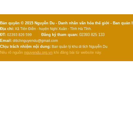
Bản quyền © 2015 Nguyễn Du - Danh nhân văn hóa thế giới - Ban quản l
Địa chỉ:
Xã Tiên Điền - huyện Nghi Xuân - Tỉnh Hà Tĩnh.
ĐT:
Đăng ký tham quan:
02393 825 133
02393 826 599
Email:
ditichnguyendu@gmail.com
Chịu trách nhiệm nội dung:
Ban quản lý khu di tích Nguyễn Du
Nêu rõ nguồn
nguyendu.org.vn
khi đăng bài từ website này.