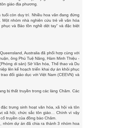
 tôn giáo địa phương.
 tuổi còn duy trì. Nhiều hoa văn đang đứng
ổi. Một nhóm nhà nghiên cứu trẻ về văn hóa
phục và Bảo tồn nghề dệt tay” và đặc biệt
 Queensland, Australia đã phối hợp cùng với
huận, ông Phú Tuệ Năng, Hàm Minh Thiệu -
(Phòng di sản) Sở Văn hóa, Thể thao và Du
ệp lên kế hoạch triển khai dự án khôi phục
trao đổi giáo dục với Việt Nam (CEEVN) và
ng bị thất truyền trong các làng Chăm. Các
đặc trưng sinh hoạt văn hóa, xã hội và tôn
 vị xã hội, chức sắc tôn giáo… Chính vì vậy
ệt cổ truyền của đồng bào Chăm.
, nhóm dự án đã chia ra thành 3 nhóm hoa