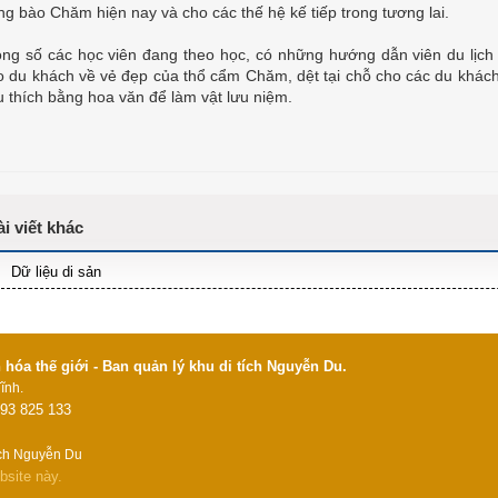
ng bào Chăm hiện nay và cho các thế hệ kế tiếp trong tương lai.
ong số các học viên đang theo học, có những hướng dẫn viên du lịch
o du khách về vẻ đẹp của thổ cẩm Chăm, dệt tại chỗ cho các du khách
u thích bằng hoa văn để làm vật lưu niệm.
Dữ liệu di sản
óa thế giới - Ban quản lý khu di tích Nguyễn Du.
ĩnh.
93 825 133
ích Nguyễn Du
bsite này.