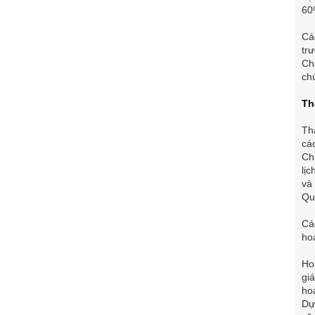
60
Cá
tr
Ch
ch
Th
Th
cá
Ch
lị
và
Qu
Cá
ho
Ho
gi
ho
Dự