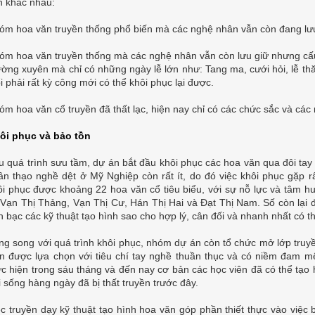
n khác nhau:
óm hoa văn truyền thống phổ biến mà các nghệ nhân vẫn còn đang lưu
óm hoa văn truyền thống mà các nghệ nhân vẫn còn lưu giữ nhưng cấu
ường xuyên mà chỉ có những ngày lễ lớn như: Tang ma, cưới hỏi, lễ 
i phải rất kỳ công mới có thể khôi phục lại được.
óm hoa văn cổ truyền đã thất lạc, hiện nay chỉ có các chức sắc và các
ôi phục và bảo tồn
u quá trình sưu tầm, dự án bắt đầu khôi phục các hoa văn qua đôi ta
ân thạo nghề dệt ở Mỹ Nghiệp còn rất ít, do đó việc khôi phục gặp r
ôi phục được khoảng 22 hoa văn cổ tiêu biểu, với sự nỗ lực và tâm hu
 Vạn Thị Thảng, Vạn Thị Cư, Hán Thị Hai và Đạt Thị Nam. Số còn lại
n bạc các kỹ thuật tạo hình sao cho hợp lý, cân đối và nhanh nhất có t
ng song với quá trình khôi phục, nhóm dự án còn tổ chức mở lớp truy
ên được lựa chọn với tiêu chí tay nghề thuần thục và có niềm đam m
ực hiện trong sáu tháng và đến nay cơ bản các học viên đã có thể tạo
i sống hàng ngày đã bị thất truyền trước đây.
ệc truyền dạy kỹ thuật tạo hình hoa văn góp phần thiết thực vào việc