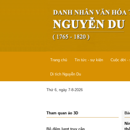
Trang chủ
Tin tức - sự kiện
Cuộc đời -
Di tích Nguyễn Du
Thứ 6, ngày 7-8-2026
Tham quan ảo 3D
Bả
Ni
th
Bộ đếm lượt truy cập