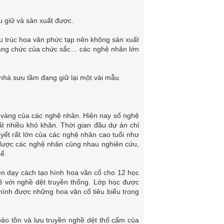
 giữ và sản xuất được.
 trúc hoa văn phức tạp nên không sản xuất
thăng chức của chức sắc… các nghệ nhân lớn
 nhà sưu tầm đang giữ lại một vài mẫu.
y vàng của các nghệ nhân. Hiện nay số nghệ
ất nhiều khó khăn. Thời gian đầu dự án chỉ
yết rất lớn của các nghệ nhân cao tuổi như
 được các nghệ nhân cùng nhau nghiên cứu,
hể.
ền dạy cách tạo hình hoa văn cổ cho 12 học
ê với nghề dệt truyền thống. Lớp học được
 hình được những hoa văn cổ tiêu biểu trong
 bảo tồn và lưu truyền nghề dệt thổ cẩm của