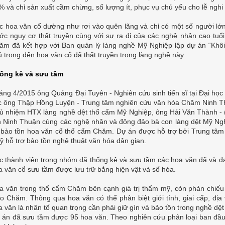
% và chỉ sản xuất cầm chừng, số lượng ít, phục vụ chủ yếu cho lễ nghi
c hoa văn cổ dường như rơi vào quên lãng và chỉ có một số người lớn
ước nguy cơ thất truyền cùng với sự ra đi của các nghệ nhân cao tu
ăm đã kết hợp với Ban quản lý làng nghề Mỹ Nghiệp lập dự án “Khôi 
ú trọng đến hoa văn cổ đã thất truyền trong làng nghề này.
ống kê và sưu tầm
áng 4/2015 ông Quảng Đại Tuyên - Nghiên cứu sinh tiến sĩ tại Đại học
c ông Thập Hồng Luyện - Trung tâm nghiên cứu văn hóa Chăm Ninh T
ủ nhiệm HTX làng nghề dệt thổ cẩm Mỹ Nghiệp, ông Hải Văn Thành - 
ch Ninh Thuận cùng các nghệ nhân và đông đảo bà con làng dệt Mỹ Nghi
 bảo tồn hoa văn cổ thổ cẩm Chăm. Dự án được hỗ trợ bởi Trung tâm 
ỹ hỗ trợ bảo tồn nghệ thuật văn hóa dân gian.
c thành viên trong nhóm đã thống kê và sưu tầm các hoa văn đã và đa
a văn cổ sưu tầm được lưu trữ bằng hiện vật và số hóa.
a văn trong thổ cẩm Chăm bên cạnh giá trị thẩm mỹ, còn phản chiếu 
áo Chăm. Thông qua hoa văn có thể phân biệt giới tính, giai cấp, địa
a văn là nhân tố quan trọng cần phải giữ gìn và bảo tồn trong nghề d
 án đã sưu tầm được 95 hoa văn. Theo nghiên cứu phân loại ban đầu