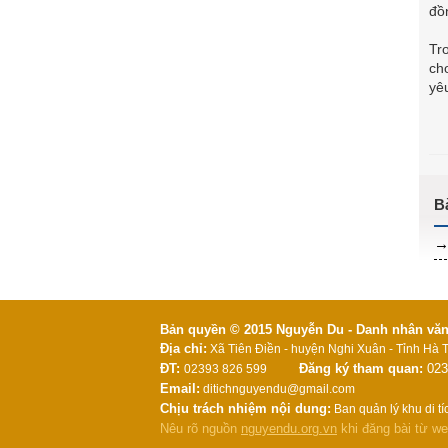
đồ
Tr
ch
yê
Bản quyền © 2015 Nguyễn Du - Danh nhân văn h
Địa chỉ:
Xã Tiên Điền - huyện Nghi Xuân - Tỉnh Hà T
ĐT:
Đăng ký tham quan:
023
02393 826 599
Email:
ditichnguyendu@gmail.com
Chịu trách nhiệm nội dung:
Ban quản lý khu di t
Nêu rõ nguồn
nguyendu.org.vn
khi đăng bài từ we