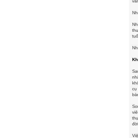
vă
Nh
Nh
th
tuổ
Nh
Kh
Sa
nh
kh
cụ
bà
So
vi
th
đờ
Vi