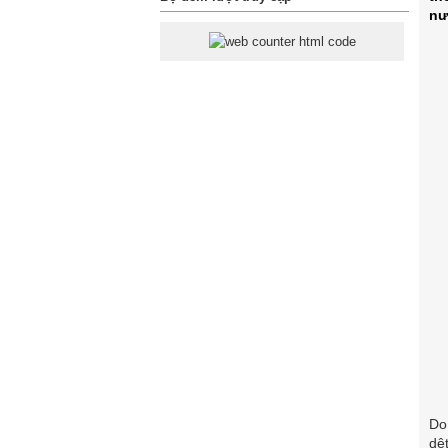
nư
Do
dệ