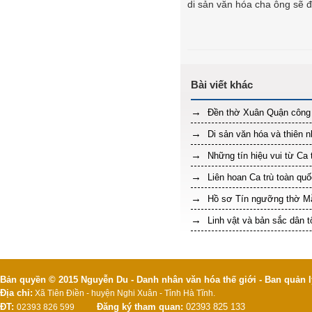
di sản văn hóa cha ông sẽ 
Đền thờ Xuân Quận công
Di sản văn hóa và thiên n
Những tín hiệu vui từ Ca 
Liên hoan Ca trù toàn qu
Hồ sơ Tín ngưỡng thờ Mẫ
Linh vật và bản sắc dân t
Bản quyền © 2015 Nguyễn Du - Danh nhân văn hóa thế giới - Ban quản l
Địa chỉ:
Xã Tiên Điền - huyện Nghi Xuân - Tỉnh Hà Tĩnh.
ĐT:
Đăng ký tham quan:
02393 825 133
02393 826 599