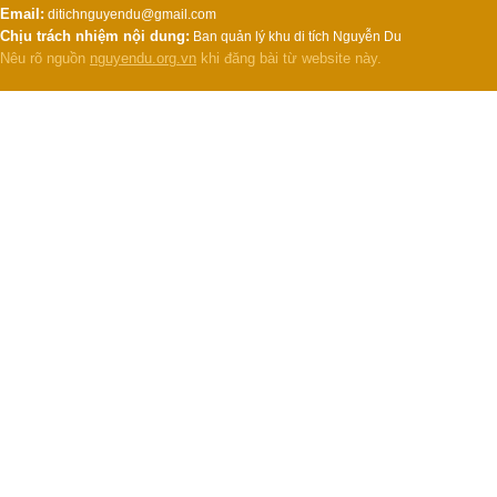
Email:
ditichnguyendu@gmail.com
Chịu trách nhiệm nội dung:
Ban quản lý khu di tích Nguyễn Du
Nêu rõ nguồn
nguyendu.org.vn
khi đăng bài từ website này.