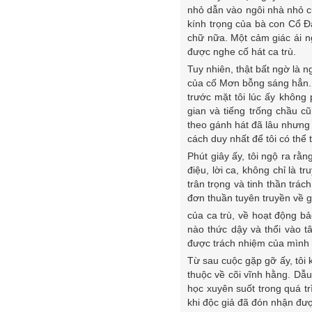
nhỏ dẫn vào ngôi nhà nhỏ 
kính trọng của bà con Cổ Đ
chữ nữa. Một cảm giác ái ng
được nghe cố hát ca trù.
Tuy nhiên, thật bất ngờ là 
của cố Mơn bỗng sáng hẳn. C
trước mặt tôi lúc ấy không 
gian và tiếng trống chầu c
theo gánh hát đã lâu nhưng 
cách duy nhất để tôi có thể 
Phút giây ấy, tôi ngộ ra rằn
điệu, lời ca, không chỉ là 
trân trọng và tinh thần trá
đơn thuần tuyên truyền về gi
của ca trù, về hoạt động bả
nào thức dậy và thổi vào t
được trách nhiệm của mình 
Từ sau cuộc gặp gỡ ấy, tôi 
thuộc về cõi vĩnh hằng. Dẫ
học xuyên suốt trong quá tr
khi độc giả đã đón nhận đượ