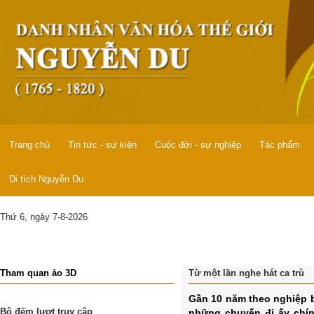
Trang chủ
Tin tức - sự kiện
Cuộc đời - sự nghiệp
Tác phẩm
Di tích Nguyễn Du
Thứ 6, ngày 7-8-2026
Tham quan ảo 3D
Từ một lần nghe hát ca trù
Gần 10 năm theo nghiệp b
Bộ đếm lượt truy cập
những chuyến đi ấy chín