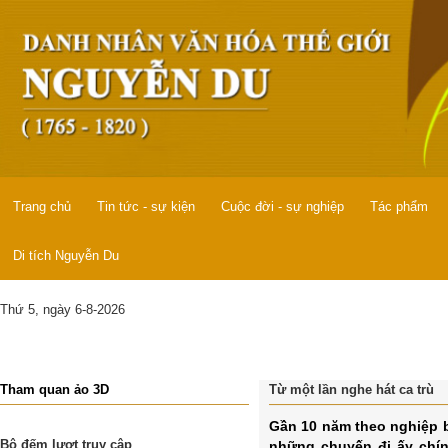
Trang chủ
Tin tức - sự kiện
Cuộc đời - sự nghiệp
Tác phẩm
Di tích Nguyễn Du
Thứ 5, ngày 6-8-2026
Tham quan ảo 3D
Từ một lần nghe hát ca trù
Gần 10 năm theo nghiệp b
Bộ đếm lượt truy cập
những chuyến đi ấy chín