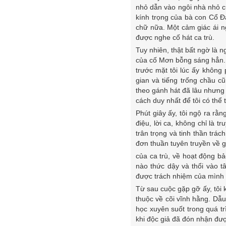
nhỏ dẫn vào ngôi nhà nhỏ 
kính trọng của bà con Cổ Đ
chữ nữa. Một cảm giác ái ng
được nghe cố hát ca trù.
Tuy nhiên, thật bất ngờ là 
của cố Mơn bỗng sáng hẳn. C
trước mặt tôi lúc ấy không 
gian và tiếng trống chầu c
theo gánh hát đã lâu nhưng 
cách duy nhất để tôi có thể 
Phút giây ấy, tôi ngộ ra rằn
điệu, lời ca, không chỉ là 
trân trọng và tinh thần trá
đơn thuần tuyên truyền về gi
của ca trù, về hoạt động bả
nào thức dậy và thổi vào t
được trách nhiệm của mình 
Từ sau cuộc gặp gỡ ấy, tôi 
thuộc về cõi vĩnh hằng. Dẫ
học xuyên suốt trong quá tr
khi độc giả đã đón nhận đượ