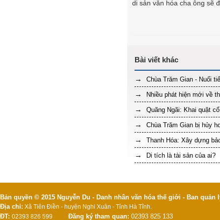
di sản văn hóa cha ông sẽ 
Chùa Trăm Gian - Nuối tiế
Nhiều phát hiện mới về t
Quãng Ngãi: Khai quật cổ 
Chùa Trăm Gian bị hủy ho
Thanh Hóa: Xây dựng bảo
Di tích là tài sản của ai?
Bản quyền © 2015 Nguyễn Du - Danh nhân văn hóa thế giới - Ban quản l
Địa chỉ:
Xã Tiên Điền - huyện Nghi Xuân - Tỉnh Hà Tĩnh.
ĐT:
Đăng ký tham quan:
02393 825 133
02393 826 599