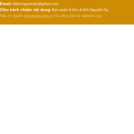
Email:
ditichnguyendu@gmail.com
Chịu trách nhiệm nội dung:
Ban quản lý khu di tích Nguyễn Du
Nêu rõ nguồn
nguyendu.org.vn
khi đăng bài từ website này.