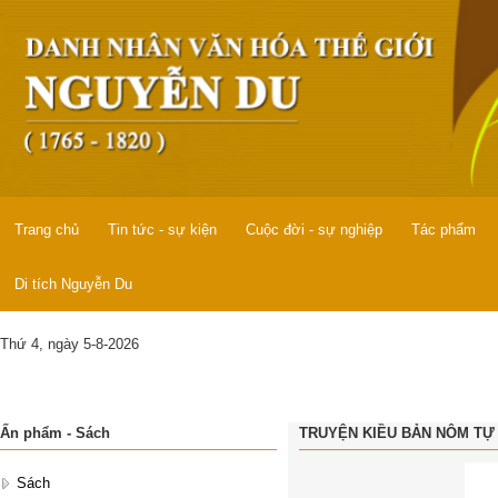
Trang chủ
Tin tức - sự kiện
Cuộc đời - sự nghiệp
Tác phẩm
Di tích Nguyễn Du
Thứ 4, ngày 5-8-2026
Ấn phẩm - Sách
TRUYỆN KIỀU BẢN NÔM TỰ 
Sách