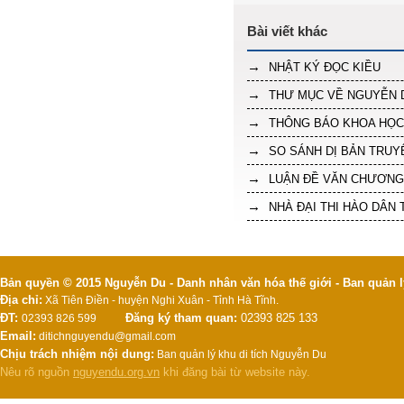
NHẬT KÝ ĐỌC KIỀU
THƯ MỤC VỀ NGUYỄN 
THÔNG BÁO KHOA HỌC
SO SÁNH DỊ BẢN TRUY
LUẬN ĐỀ VĂN CHƯƠNG
NHÀ ĐẠI THI HÀO DÂN 
Bản quyền © 2015 Nguyễn Du - Danh nhân văn hóa thế giới - Ban quản l
Địa chỉ:
Xã Tiên Điền - huyện Nghi Xuân - Tỉnh Hà Tĩnh.
ĐT:
Đăng ký tham quan:
02393 825 133
02393 826 599
Email:
ditichnguyendu@gmail.com
Chịu trách nhiệm nội dung:
Ban quản lý khu di tích Nguyễn Du
Nêu rõ nguồn
nguyendu.org.vn
khi đăng bài từ website này.