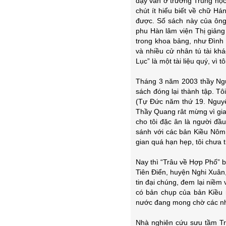
dạy văn ở trường Trung học
chút ít hiểu biết về chữ H
được. Số sách này của ông
phu Hàn lâm viện Thị giảng
trong khoa bảng, như Đình
và nhiều cử nhân tú tài kh
Lục” là một tài liệu quý, vì
Tháng 3 năm 2003 thầy Ngu
sách đóng lại thành tập. T
(Tự Đức năm thứ 19. Nguyê
Thầy Quang rât mừng vì gia
cho tôi đặc ân là người đầ
sánh với các bản Kiều Nôm 
gian quá hạn hẹp, tôi chưa 
Nay thì “Trâu về Hợp Phố” 
Tiên Điển, huyện Nghi Xuân,
tin đại chúng, đem lại niềm
có bản chụp của bản Kiều 
nước đang mong chờ các nhà
Nhà nghiên cứu sưu tầm Tr