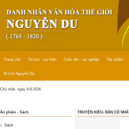
Trang chủ
Tin tức - sự kiện
Cuộc đời - sự nghiệp
Tác phẩm
Di tích Nguyễn Du
Chủ nhật, ngày 9-8-2026
Ấn phẩm - Sách
TRUYỆN KIỀU- BẢN CỔ NHẤT
Sách