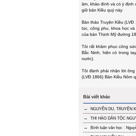
âm, khảo đính và có ý định
giữ bản Kiều quý này.
Bản thảo Truyện Kiều (LVĐ
túc, công phu, khoa học và
của bản Thịnh Mỹ đường 187
Tôi rất khâm phục công sứ
Bắc Ninh, hiện có trong t
nước).
Tôi đành phải nhận lời ông 
(LVĐ 1866) Bản Kiều Nôm qu
NGUYỄN DU, TRUYỆN K
THI HÀO DÂN TỘC NGU
Bình luận văn học : Nguy