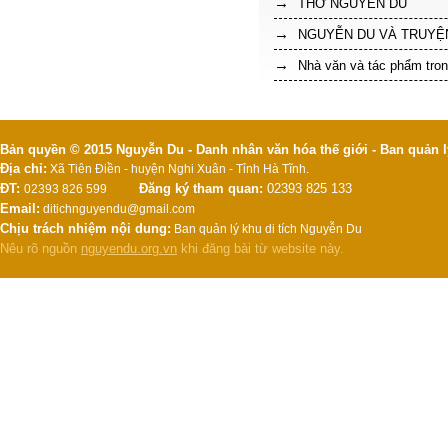
THƠ NGUYỄN DU
NGUYỄN DU VÀ TRUYỆN
Nhà văn và tác phẩm tron
Bản quyền © 2015 Nguyễn Du - Danh nhân văn hóa thế giới - Ban quản l
Địa chỉ:
Xã Tiên Điền - huyện Nghi Xuân - Tỉnh Hà Tĩnh.
ĐT:
Đăng ký tham quan:
02393 825 133
02393 826 599
Email:
ditichnguyendu@gmail.com
Chịu trách nhiệm nội dung:
Ban quản lý khu di tích Nguyễn Du
Nêu rõ nguồn
nguyendu.org.vn
khi đăng bài từ website này.