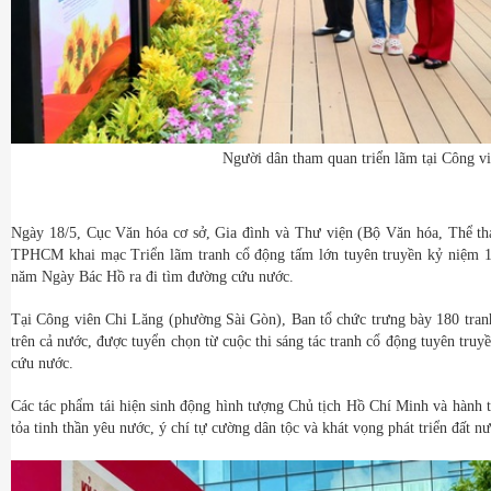
Người dân tham quan triển lãm tại Công v
Ngày 18/5, Cục Văn hóa cơ sở, Gia đình và Thư viện (Bộ Văn hóa, Thể th
TPHCM khai mạc Triển lãm tranh cổ động tấm lớn tuyên truyền kỷ niệm 
năm Ngày Bác Hồ ra đi tìm đường cứu nước.
Tại Công viên Chi Lăng (phường Sài Gòn), Ban tổ chức trưng bày 180 tran
trên cả nước, được tuyển chọn từ cuộc thi sáng tác tranh cổ động tuyên tr
cứu nước.
Các tác phẩm tái hiện sinh động hình tượng Chủ tịch Hồ Chí Minh và hành 
tỏa tinh thần yêu nước, ý chí tự cường dân tộc và khát vọng phát triển đất 