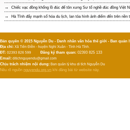
Chiếc vạc đồng khổng lồ đúc để tôn xưng Sư tổ nghề đúc đồng Việt 
Hà Tĩnh đẩy mạnh số hóa du lịch, lan tỏa hình ảnh điểm đến trên nền 
Bản quyền © 2015 Nguyễn Du - Danh nhân văn hóa thế giới - Ban quản l
Địa chỉ:
Xã Tiên Điền - huyện Nghi Xuân - Tỉnh Hà Tĩnh.
ĐT:
Đăng ký tham quan:
02393 825 133
02393 826 599
Email:
ditichnguyendu@gmail.com
Chịu trách nhiệm nội dung:
Ban quản lý khu di tích Nguyễn Du
Nêu rõ nguồn
nguyendu.org.vn
khi đăng bài từ website này.