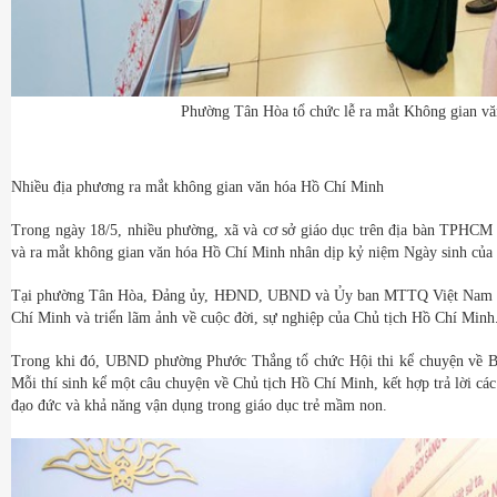
Phường Tân Hòa tổ chức lễ ra mắt Không gian v
Nhiều địa phương ra mắt không gian văn hóa Hồ Chí Minh
Trong ngày 18/5, nhiều phường, xã và cơ sở giáo dục trên địa bàn TPHCM 
và ra mắt không gian văn hóa Hồ Chí Minh nhân dịp kỷ niệm Ngày sinh của
Tại phường Tân Hòa, Đảng ủy, HĐND, UBND và Ủy ban MTTQ Việt Nam ph
Chí Minh và triển lãm ảnh về cuộc đời, sự nghiệp của Chủ tịch Hồ Chí Minh
Trong khi đó, UBND phường Phước Thắng tổ chức Hội thi kể chuyện về Bá
Mỗi thí sinh kể một câu chuyện về Chủ tịch Hồ Chí Minh, kết hợp trả lời các
đạo đức và khả năng vận dụng trong giáo dục trẻ mầm non.