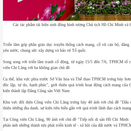
Các tác phẩm tái hiện sinh động hình tượng Chủ tịch Hồ Chí Minh và 
Triển lãm góp phần giáo dục truyền thống cách mạng, cổ vũ cán bộ, đảng v
yêu nước, chung sức xây dựng và bảo vệ Tổ quốc.
Song song với triển lãm tranh cổ động, từ ngày 15/5 đến 7/6, TPHCM tổ 
viên Chi Lăng với ba không gian chủ đề.
Cụ thể, khu vực phía trước Sở Văn hóa và Thể thao TPHCM trưng bày hơn 
độc lập, tự do, hạnh phúc", giới thiệu quá trình hoạt động cách mạng của
kiện thành lập Đảng Cộng sản Việt Nam.
Khu vực đối diện Công viên Chi Lăng trưng bày 40 ảnh với chủ đề "Dấu ch
thiệu những địa danh, sự kiện tiêu biểu gắn với quá trình lãnh đạo cách mạ
Tại Công viên Chi Lăng, 90 ảnh với chủ đề "Tiếp nối di sản Hồ Chí Minh:
phản ánh những thành tựu phát triển kinh tế - xã hội của đất nước và TPHC