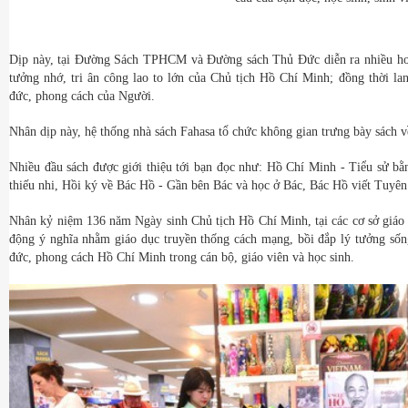
Dịp này, tại Đường Sách TPHCM và Đường sách Thủ Đức diễn ra nhiều hoạ
tưởng nhớ, tri ân công lao to lớn của Chủ tịch Hồ Chí Minh; đồng thời lan
đức, phong cách của Người.
Nhân dịp này, hệ thống nhà sách Fahasa tổ chức không gian trưng bày sách v
Nhiều đầu sách được giới thiệu tới bạn đọc như: Hồ Chí Minh - Tiểu sử bằ
thiếu nhi, Hồi ký về Bác Hồ - Gần bên Bác và học ở Bác, Bác Hồ viết Tuyên 
Nhân kỷ niệm 136 năm Ngày sinh Chủ tịch Hồ Chí Minh, tại các cơ sở giáo
động ý nghĩa nhằm giáo dục truyền thống cách mạng, bồi đắp lý tưởng sống
đức, phong cách Hồ Chí Minh trong cán bộ, giáo viên và học sinh.