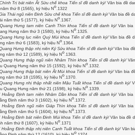
Chính Trị bát niên Ất Sửu chế khoa Tiến sĩ đề danh ký/
Văn bia đề da
o
ị năm thứ 8 (1565), ký hiệu N
.1322
Gia Thái ngũ niên Đinh Sửu chế khoa Tiến sĩ đề danh ký/
Văn bia đề d
o
ái năm thứ 5 (1577), ký hiệu N
.1367.
Quang Hưng tam niên Canh Thìn khoa Tiến sĩ đề danh ký/
Văn bia 
o
ang Hưng năm thứ 3 (1580), ký hiệu N
.1325.
Quang Hưng lục niên Quý Mùi khoa Tiến sĩ đề danh ký/
Văn bia đề d
o
ng năm thứ 6 (1583), ký hiệu N
.1364.
Quang Hưng thập nhị niên Kỷ Sửu khoa Tiến sĩ đề danh ký/
Văn bia đ
o
ng năm thứ 12 (1589), ký hiệu N
.1363.
Quang Hưng thập ngũ niên Nhâm Thìn khoa Tiến sĩ đề danh ký/
Văn
o
ệu Quang Hưng năm thứ 15 (1592), ký hiệu N
.1332.
Quang Hưng thập bát niên Ất Mùi khoa Tiến sĩ đề danh ký/
Văn bia đ
o
ng năm thứ 18 (1595), ký hiệu N
.1370.
Quang Hưng nhị thập nhất niên Mậu Tuất khoa Tiến sĩ đề danh ký/
V
o
ệu Quang Hưng năm thứ 21 (1598), ký hiệu N
.1339.
/
Hoằng Định tam niên Nhâm Dần khoa Tiến sĩ đề danh ký/
Văn bia
o
ằng Định năm thứ 3 (1602), ký hiệu N
.1372.
/
Hoằng Định ngũ niên Giáp Thìn khoa Tiến sĩ đề danh ký/
Văn bia
o
ằng Định năm thứ 5 (1604), ký hiệu N
.1373.
/
Hoằng Định bát niên Đinh Mùi khoa Tiến sĩ đề danh ký/
Văn bia đề d
o
nh năm thứ 8 (1607), ký hiệu N
.1371
/
Hoằng Định thập nhị niên Canh Tuất khoa Tiến sĩ đề danh ký/
Văn bi
o
ằng Định năm thứ 12 (1610), ký hiệu N
.1374.