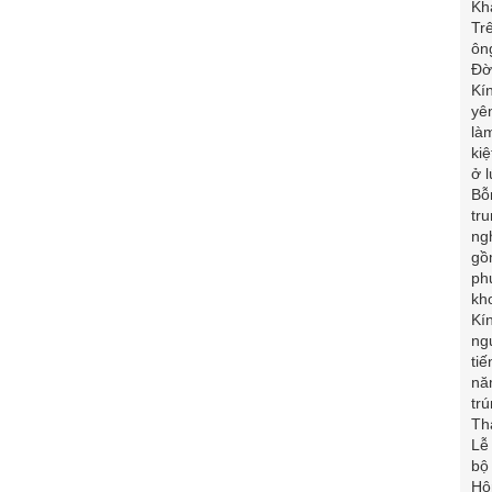
Kh
Tr
ôn
Đời
Kín
yê
là
ki
ở l
Bỗ
tr
ng
gồ
ph
kh
Kí
ng
ti
nă
tr
Th
Lễ
bộ
Hô