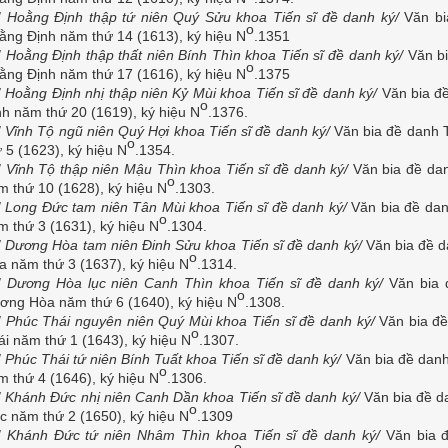
/
Hoằng Định thập tứ niên Quý Sửu khoa Tiến sĩ đề danh ký/
Văn bi
o
ằng Định năm thứ 14 (1613), ký hiệu N
.1351
/
Hoằng Định thập thất niên Bính Thìn khoa Tiến sĩ đề danh ký/
Văn bi
o
ằng Định năm thứ 17 (1616), ký hiệu N
.1375
/
Hoằng Định nhị thập niên Kỷ Mùi khoa Tiến sĩ đề danh ký/
Văn bia đ
o
nh năm thứ 20 (1619), ký hiệu N
.1376.
/
Vĩnh Tộ ngũ niên Quý Hợi khoa Tiến sĩ đề danh ký/
Văn bia đề danh 
o
ứ 5 (1623), ký hiệu N
.1354.
/
Vĩnh Tộ thập niên Mậu Thìn khoa Tiến sĩ đề danh ký/
Văn bia đề dan
o
m thứ 10 (1628), ký hiệu N
.1303.
/
Long Đức tam niên Tân Mùi khoa Tiến sĩ đề danh ký/
Văn bia đề dan
o
m thứ 3 (1631), ký hiệu N
.1304.
/
Dương Hòa tam niên Đinh Sửu khoa Tiến sĩ đề danh ký/
Văn bia đề d
o
a năm thứ 3 (1637), ký hiệu N
.1314.
/
Dương Hòa lục niên Canh Thìn khoa Tiến sĩ đề danh ký/
Văn bia 
o
ơng Hòa năm thứ 6 (1640), ký hiệu N
.1308.
/
Phúc Thái nguyên niên Quý Mùi khoa Tiến sĩ đề danh ký/
Văn bia đề
o
ái năm thứ 1 (1643), ký hiệu N
.1307.
/
Phúc Thái tứ niên Bính Tuất khoa Tiến sĩ đề danh ký/
Văn bia đề danh
o
m thứ 4 (1646), ký hiệu N
.1306.
/
Khánh Đức nhị niên Canh Dần khoa Tiến sĩ đề danh ký/
Văn bia đề d
o
c năm thứ 2 (1650), ký hiệu N
.1309
/
Khánh Đức tứ niên Nhâm Thìn khoa Tiến sĩ đề danh ký/
Văn bia 
o