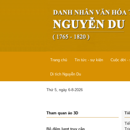
Trang chủ
Tin tức - sự kiện
Cuộc đời -
Di tích Nguyễn Du
Thứ 5, ngày 6-8-2026
Tham quan ảo 3D
Ti
Ti
Tr
Bộ đếm lượt truy cập