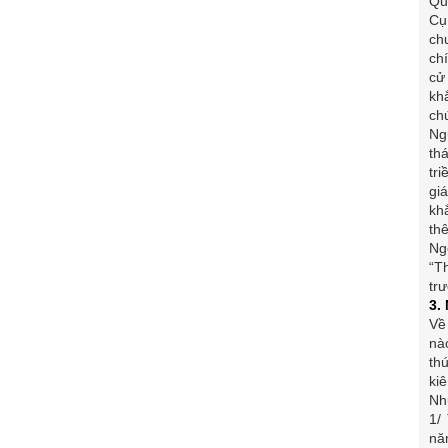
Qu
Cụ
ch
ch
cử
kh
ch
Ng
th
tr
gi
kh
th
Ng
“T
tr
3.
Về
nà
th
ki
Nh
1/
nă