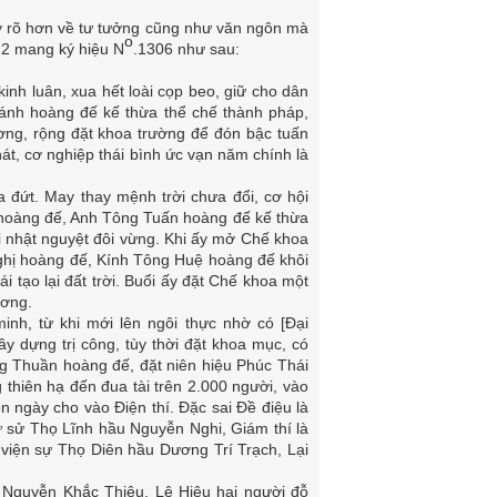
ấy rõ hơn về tư tưởng cũng như văn ngôn mà
o
 22 mang ký hiệu N
.1306 như sau:
 kinh luân, xua hết loài cọp beo, giữ cho dân
thánh hoàng đế kế thừa thể chế thành pháp,
ng, rộng đặt khoa trường để đón bậc tuấn
át, cơ nghiệp thái bình ức vạn năm chính là
đứt. May thay mệnh trời chưa đổi, cơ hội
 hoàng đế, Anh Tông Tuấn hoàng đế kế thừa
i nhật nguyệt đôi vừng. Khi ấy mở Chế khoa
ghị hoàng đế, Kính Tông Huệ hoàng đế khôi
 tạo lại đất trời. Buổi ấy đặt Chế khoa một
ương.
nh, từ khi mới lên ngôi thực nhờ có [Đại
 dựng trị công, tùy thời đặt khoa mục, có
g Thuần hoàng đế, đặt niên hiệu Phúc Thái
g thiên hạ đến đua tài trên 2.000 người, vào
n ngày cho vào Điện thí. Đặc sai Đề điệu là
 sử Thọ Lĩnh hầu Nguyễn Nghi, Giám thí là
viện sự Thọ Diên hầu Dương Trí Trạch, Lại
 Nguyễn Khắc Thiệu, Lê Hiệu hai người đỗ