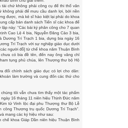
 khảo đính chú giải thêm.
 tài chứ không phải công cụ để thi thố văn
hứ không phải để mưu cầu danh lợi, bởi nền
ựng được, mà kẻ sĩ hào kiệt lại phải do khoa
 cung cấp bản danh sách Tiến sĩ các khoa để
uy lập này: “Các bài ký phân công cho 7 quan
rịnh Cao Lệ 4 bia, Nguyễn Đăng Cảo 3 bia,
à Dương Trí Trạch 1 bia, dựng bia ngày 16
Dương Trí Trạch với sự nghiệp giáo dục dưới
[các người đỗ] từ chế khoa năm Thuận Bình
hưa có bia đề tên, đến nay ông vâng chỉ
m Tham tụng phủ chúa, lên Thượng thư bộ Hộ
ửa đổi chính sách giáo dục có lợi cho dân:
khoán làm trường và cung đốn các thứ cho
y chúng tôi vẫn chưa tìm thấy một tác phẩm
 ngày 16 tháng 11 niên hiệu Thịnh Đức năm
n Kim tử Vinh lộc đại phu Thượng thư Bộ Lễ
n công Thượng trụ quốc Dương Trí Trạch”.
và mang các ký hiệu như sau:
h chế khoa Giáp Dần niên hiệu Thuận Bình