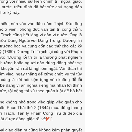
ọng với nhiều sự kiện chính trị, ngoại giao,
t nước, triều đình đã hết sức chú trọng đến
hời kỳ này.
 hiến, nên vào vào đầu năm Thịnh Đức ông
c ở viện, phong dực vận tán trị công thần,
Trạch cũng hết lòng vì dân vì nước. Ông là
 giữa Đàng Ngoài với Đàng Trong. Dương Trí
trường học và cung đốn các thứ cho các kỳ
ý (1660) Dương Trí Trạch lại cùng với Phạm
õ: “Đường lối trí trị là thưởng phạt nghiêm
 thưởng hoặc người nào dùng dằng nhát sợ
ể khuyên răn rất là nghiêm ngặt. Văn thần thì
ăm việc, ngay thẳng để xứng chức vụ thì tùy
ùng là xét hỏi kiện tụng nếu không đỗ lỗi
bè đảng vì ân nghĩa riêng mà nhận lời thỉnh
hức, tội nặng thì xử theo quân luật để bỏ hết
ông không nhỏ trong việc giúp việc quân cho
hân Phúc Thái thứ 2 (1644) mùa đông tháng
rí Trạch, Tán lý Phạm Công Trứ đi dẹp địa
ắt được đảng giặc rồi về
[6]
”.
oại giao diễn ra cũng không kém phần quyết