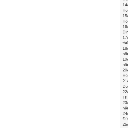
14
Ho
15
Ho
16
Đị
17
th
18
nă
19
nă
20
Hò
21
Dư
22
Th
23
nă
24
Đứ
25