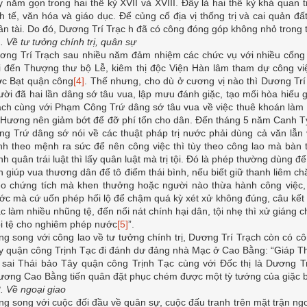
y nằm gọn trong hai thế kỷ XVII và XVIII. Đây là hai thế kỷ khá quan tr
nh tế, văn hóa và giáo dục. Để củng cố địa vị thống trị và cai quản đấ
ân tài. Do đó, Dương Trí Trạc h đã có công đóng góp không nhỏ trong t
. Về tư tưởng chính trị, quân sự
ơng Trí Trạch sau nhiều năm đảm nhiệm các chức vụ với nhiều cống
ải đến Thượng thư bộ Lễ, kiêm thị độc Viện Hàn lâm tham dự công việ
ớc Bạt quận công
[4]
. Thế nhưng, cho dù ở cương vị nào thì Dương Trí 
ười đã hai lần dâng sớ tâu vua, lập mưu đánh giặc, tạo mối hòa hiếu
ạch cùng với Phạm Công Trứ dâng sớ tâu vua về việc thuê khoán làm 
i Hương nên giảm bớt để đỡ phí tổn cho dân. Đến tháng 5 năm Canh T
ng Trứ dâng sớ nói về các thuật pháp trị nước phải dùng cả văn lẫn v
nh theo mệnh ra sức để nên công việc thì tùy theo công lao mà bàn
h quân trái luật thì lấy quân luật mà trị tội. Đó là phép thường dùng đ
n giúp vua thương dân để tô điểm thái bình, nếu biết giữ thanh liêm ch
eo chứng tích mà khen thưởng hoặc người nào thừa hành công việc, c
ước mà cứ uốn phép hối lộ để chậm quá kỳ xét xử không đúng, câu kết 
c làm nhiều nhũng tệ, đến nổi nát chính hại dân, tội nhẹ thì xử giáng c
ói tệ cho nghiêm phép nước
[5]
”.
ng song với công lao về tư tưởng chính trị, Dương Trí Trạch còn có c
y quận công Trịnh Tạc đi đánh dư đảng nhà Mạc ở Cao Bằng: “Giáp T
 sai Thái bảo Tây quận công Trịnh Tạc cùng với Đốc thị là Dương T
ương Cao Bằng tiến quân đặt phục chém được một tỳ tướng của giặc b
2. Về ngoại giao
ng song với cuộc đối đầu về quân sự, cuộc đấu tranh trên mặt trận ng