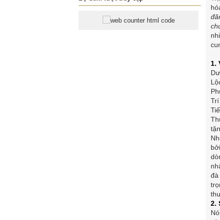
hó
đă
ch
nh
cu
1.
Dư
Lộ
Ph
Tr
Ti
Th
tặ
Nh
bở
dò
nh
đà
tr
th
2.
Nó