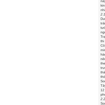
nà
ki
nh
2.1
Dư
tr
tư
ng
Tr
th
Cô
mi
hàn
nê
th
tr
thá
th
So
Tâ
12
ph
2.
So