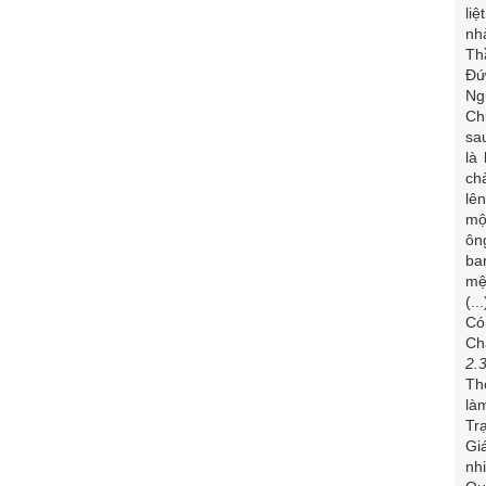
li
nh
Th
Đứ
Ng
Ch
sa
là
ch
lê
mộ
ôn
ba
mệ
(.
Có
Ch
2.
Th
là
Tr
Gi
nh