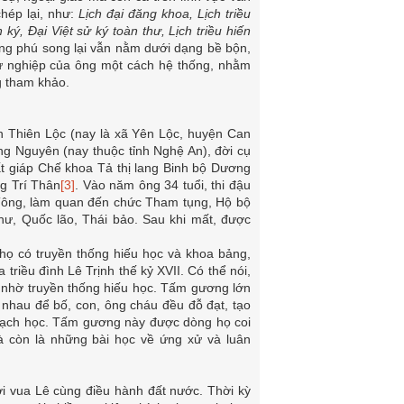
hép lại, như:
Lịch đại đăng khoa, Lịch triều
ý, Đại Việt sử ký toàn thư, Lịch triều hiến
phong phú song lại vẫn nằm dưới dạng bề bộn,
 sự nghiệp của ông một cách hệ thống, nhằm
g tham khảo.
n Thiên Lộc (nay là xã Yên Lộc, huyện Can
ng Nguyên (nay thuộc tỉnh Nghệ An), đời cụ
ất giáp Chế khoa Tả thị lang Binh bộ Dương
g Trí Thân
[3]
. Vào năm ông 34 tuổi, thi đậu
 Tông, làm quan đến chức Tham tụng, Hộ bộ
hư, Quốc lão, Thái bảo. Sau khi mất, được
họ có truyền thống hiếu học và khoa bảng,
triều đình Lê Trịnh thế kỷ XVII. Có thể nói,
à nhờ truyền thống hiếu học. Tấm gương lớn
o nhau để bố, con, ông cháu đều đỗ đạt, tạo
c mạch học. Tấm gương này được dòng họ coi
à còn là những bài học về ứng xử và luân
với vua Lê cùng điều hành đất nước. Thời kỳ