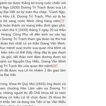
iành lại được thắng lợi trong cuộc chiến với
h Ngọ (1630) Dương Trí Trạch được vua Lê
này
Đại Việt sử ký toàn thư
chép: “Canh Ngọ,
n Hữu Lễ, Dương Trí Trạch, Phó sứ là bọ
 sứ bộ sang nước Minh cống hàng năm
[7]
”.
ã hoàn thành sứ mạng triều đình giao phó,
u năm thứ 5 (1633) tháng 3 ngày 20 sứ thần
, Hoàng Công Phụ về đến kinh sư vào lạy
 Dương Trí Trạch tham gia đoàn sứ thứ hai
 đoàn thứ nhất có sứ thần Giang Văn Minh,
 nhục mệnh vua) trước vua quan nhà Minh và
iện trên có thể thấy rằng đây là giai đoạn
 tài giỏi, tiết tháo mới đảm đương được sứ
chánh sứ Nguyễn Duy Hiểu, Giang Văn Minh
ng Trí Trạch lên cửa quan đợi mệnh
[9]
”.
ch đã được vua Lê tín nhiệm 2 lần giao làm
a Đại Việt.
 Trong khoa thi Quý Mùi (1643) ông được cử
, Tham chưởng Hàn Lâm viện sự Dương Trí
họ những người thi đỗ Chế khoa kể từ năm
hoa cử triều Lê tổ chức được 25 khoa thi
m khắc tên và dựng bia Tiến sĩ tại Văn Miếu