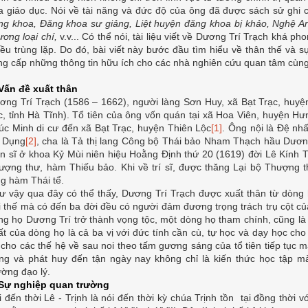
a giáo dục. Nói về tài năng và đức độ của ông đã được sách sử ghi c
ng khoa, Đăng khoa sư giảng, Liệt huyện đăng khoa bị khảo, Nghệ An k
ương loại chí,
v.v... Có thể nói, tài liệu viết về Dương Trí Trạch khá 
iều trùng lặp. Do đó, bài viết này bước đầu tìm hiểu về thân thế và
ng cấp những thông tin hữu ích cho các nhà nghiên cứu quan tâm cùn
 Vấn đề xuất thân
ơng Trí Trạch (1586 – 1662), người làng Sơn Huy, xã Bạt Trạc, huyệ
c, tỉnh Hà Tĩnh). Tổ tiên của ông vốn quán tại xã Hoa Viên, huyện Hư
úc Minh di cư đến xã Bạt Trạc, huyện Thiên Lộc
[1]
. Ông nội là Đệ nh
í Dụng
[2]
, cha là Tả thị lang Công bộ Thái bảo Nham Thạch hầu Dươn
ến sĩ ở khoa Kỷ Mùi niên hiệu Hoằng Định thứ 20 (1619) đời Lê Kính
ượng thư, hàm Thiếu bảo. Khi về trí sĩ, được thăng Lại bộ Thượng t
ng hàm Thái tể.
ư vậy qua đây có thể thấy, Dương Trí Trạch được xuất thân từ dòng 
i thế mà có đến ba đời đều có người đảm đương trọng trách trụ cột của 
ng họ Dương Trí trở thành vọng tộc, một dòng họ tham chính, cũng l
ất của dòng họ là cả ba vị với đức tính cần cù, tự học và dạy học ch
 cho các thế hệ về sau noi theo tấm gương sáng của tổ tiên tiếp tụ
ọng và phát huy đến tận ngày nay không chỉ là kiến thức học tập m
ường đạo lý.
 Sự nghiệp quan trường
i đến thời Lê - Trịnh là nói đến thời kỳ chúa Trịnh tồn tại đồng thời 