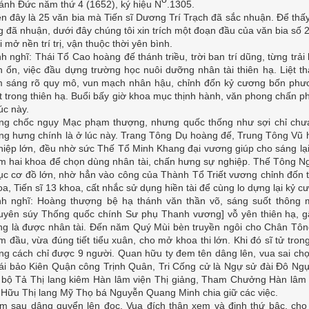
ánh Đức năm thứ 4 (1652), ký hiệu N
.1305.
ên đây là 25 văn bia mà Tiến sĩ Dương Trí Trạch đã sắc nhuận. Để th
g đã nhuận, dưới đây chúng tôi xin trích một đoạn đầu của văn bia số
 mở nền trí trị, vận thuộc thời yên bình.
h nghĩ: Thái Tổ Cao hoàng đế thánh triều, trời ban trí dũng, từng trải
n ổn, việc đầu dựng trường học nuôi dưỡng nhân tài thiên hạ. Liệt 
m sáng rõ quy mô, vun mạch nhân hậu, chỉnh đốn kỷ cương bốn phươ
ệt trong thiên hạ. Buổi bấy giờ khoa mục thịnh hành, văn phong chấn ph
úc này.
ng chốc ngụy Mạc phạm thượng, nhưng quốc thống như sợi chỉ chưa 
ung hưng chính là ở lúc này. Trang Tông Dụ hoàng đế, Trung Tông Vũ
hiệp lớn, đều nhờ sức Thế Tổ Minh Khang đại vương giúp cho sáng lạ
m hai khoa để chọn dùng nhân tài, chấn hưng sự nghiệp. Thế Tông N
ục cơ đồ lớn, nhờ hẳn vào công của Thành Tổ Triết vương chỉnh đốn tái
oa, Tiến sĩ 13 khoa, cất nhắc sử dụng hiền tài để cùng lo dựng lại kỷ c
nh nghĩ: Hoàng thượng bệ hạ thánh văn thần võ, sáng suốt thông mi
uyên súy Thống quốc chính Sư phụ Thanh vương] vỗ yên thiên hạ, gây
ếng là được nhân tài. Đến năm Quý Mùi bèn truyền ngôi cho Chân Tôn
m đầu, vừa đúng tiết tiểu xuân, cho mở khoa thi lớn. Khi đó sĩ tử tron
úng cách chỉ được 9 người. Quan hữu ty đem tên dâng lên, vua sai chọ
ái bảo Kiên Quận công Trịnh Quân, Tri Cống cử là Ngự sử đài Đô Ngự
 bộ Tả Thị lang kiêm Hàn lâm viện Thị giảng, Tham Chưởng Hàn lâm 
 Hữu Thị lang Mỹ Thọ bá Nguyễn Quang Minh chia giữ các việc.
m sau dâng quyển lên đọc. Vua đích thân xem và định thứ bậc, cho