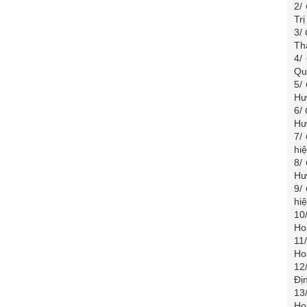
2/
Tr
3/
Th
4/
Qu
5/
Hư
6/
Hư
7/
hi
8/
Hư
9/
hi
10
Ho
11
Ho
12
Đị
13
Ho