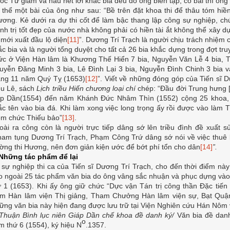
ốc Tử giám và hầu hết lời khắc bia đều do ông biên tập, có bài thì ông
 thể một bài của ông như sau: “Bề trên đặt khoa thi để thâu tóm hiền
ương. Kẻ dưới ra dự thi cốt để làm bậc thang lập công sự nghiệp, c
ính trị tốt đẹp của nước nhà không phải có hiền tài ắt không thể xây d
 mới xuất đầu lộ diện
[11]
”. Dương Trí Trạch là người chịu trách nhiệm
ắc bia và là người tổng duyệt cho tất cả 26 bia khắc dựng trong đợt tr
ức ở Viện Hàn lâm là Khương Thế Hiển 7 bia, Nguyễn Văn Lễ 4 bia, T
uyễn Đăng Minh 3 bia, Lê Đình Lại 3 bia, Nguyễn Đình Chinh 3 bia v
áng 11 năm Quý Tỵ (1653)
[12]
”. Viết về những đóng góp của Tiến sĩ 
iều Lê, sách
Lịch triều Hiến chương loại chí
chép: “Đầu đời Trung hưng 
áp Dần(1554) đến năm Khánh Đức Nhâm Thìn (1552) cộng 25 khoa, c
ắc tên vào bia đá. Khi làm xong việc long trọng ấy rồi được vào là
êm chức Thiếu bảo”
[13]
.
oài ra công còn là người trực tiếp dâng sớ lên triều đình đề xuất s
ham tụng Dương Trí Trạch, Phạm Công Trứ dâng sớ nói về việc thuê 
ường thi Hương, nên đơn giản kiện ước để bớt phí tổn cho dân
[14]
”.
 Những tác phẩm để lại
 sự nghiệp thi ca của Tiến sĩ Dương Trí Trạch, cho đến thời điểm nà
o ngoài 25 tác phẩm văn bia do ông vâng sắc nhuận và phục dựng vào
ứ 1 (1653). Khi ấy ông giữ chức “Dực vận Tán trị công thần Đặc tiế
êm Hàn lâm viện Thị giảng, Tham Chưởng Hàn lâm viện sự, Bạt Quậ
ững văn bia này hiện đang được lưu trữ tại Viện Nghiên cứu Hán Nôm 
Thuận Bình lục niên Giáp Dần chế khoa đề danh ký/
Văn bia đề dan
o
m thứ 6 (1554), ký hiệu N
.1357.