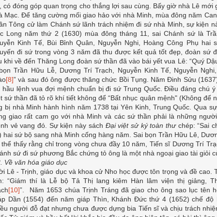
ệt, có đóng góp quan trọng cho thắng lợi sau cùng. Bấy giờ nhà Lê mới g
à Mạc. Để tăng cường mối giao hảo với nhà Minh, mùa đông năm Can
ần Tông cử làm Chánh sứ lãnh trách nhiệm đi sứ nhà Minh, sự kiện 
c Long năm thứ 2 (1630) mùa đông tháng 11, sai Chánh sứ là Trầ
uyễn Kinh Tế, Bùi Bỉnh Quân, Nguyễn Nghi, Hoàng Công Phụ hai
uyến đi sứ trong vòng 3 năm đã thu được kết quả tốt đẹp, đoàn sứ đ
u khi về đến Thăng Long đoàn sứ thần đã vào bái yết vua Lê: “Quý Dậ
 bọn Trần Hữu Lễ, Dương Trí Trạch, Nguyễn Kinh Tế, Nguyễn Nghi
ào
[8]
” và sau đó ông được thăng chức Bồi Tụng. Năm Đinh Sửu (1637)
n hầu lệnh vua đợi mệnh chuẩn bị đi sứ Trung Quốc. Điều đáng chú ý
t sứ thần đã tỏ rõ khí tiết không để “Bất nhục quân mệnh" (Không để
g bị nhà Minh hành hình năm 1738 tại Yên Kinh, Trung Quốc. Qua sự k
ng giao rất cam go với nhà Minh và các sứ thần phải là những người
nh vẻ vang đó. Sự kiện này sách
Đại việt sử ký toàn thư
chép: “Sai 
..) hai sứ bộ sang nhà Minh cống hàng năm. Sai bọn Trần Hữu Lê, Dươ
 thể thấy rằng chỉ trong vòng chưa đầy 10 năm, Tiến sĩ Dương Trí Trạ
ánh sứ đi sứ phương Bắc chứng tỏ ông là một nhà ngoại giao tài giỏi củ
3. Về văn hóa giáo dục
ời Lê - Trịnh, giáo dục và khoa cử Nho học được tôn trọng và đề cao.
m: “Giám thí là Lễ bộ Tả Thị lang kiêm Hàn lâm viện thị giảng
ạch
[10]
”. Năm 1653 chúa Trịnh Tráng đã giao cho ông sao lục tên 
áp Dần (1554) đến năm giáp Thìn, Khánh Đức thứ 4 (1652) chế độ k
iều người đỗ đạt nhưng chưa được dựng bia Tiến sĩ và chịu trách nhiệ