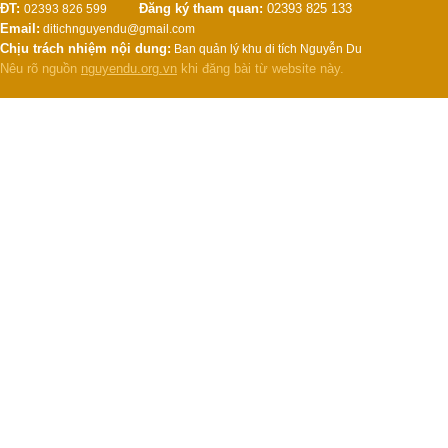
ĐT:
Đăng ký tham quan:
02393 825 133
02393 826 599
Email:
ditichnguyendu@gmail.com
Chịu trách nhiệm nội dung:
Ban quản lý khu di tích Nguyễn Du
Nêu rõ nguồn
nguyendu.org.vn
khi đăng bài từ website này.