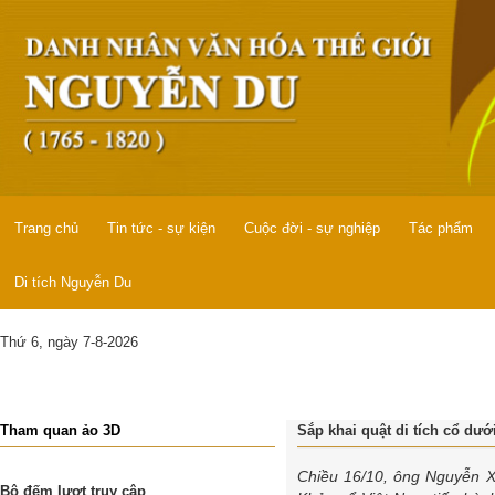
Trang chủ
Tin tức - sự kiện
Cuộc đời - sự nghiệp
Tác phẩm
Di tích Nguyễn Du
Thứ 6, ngày 7-8-2026
Tham quan ảo 3D
Sắp khai quật di tích cổ dư
Chiều 16/10, ông Nguyễn X
Bộ đếm lượt truy cập