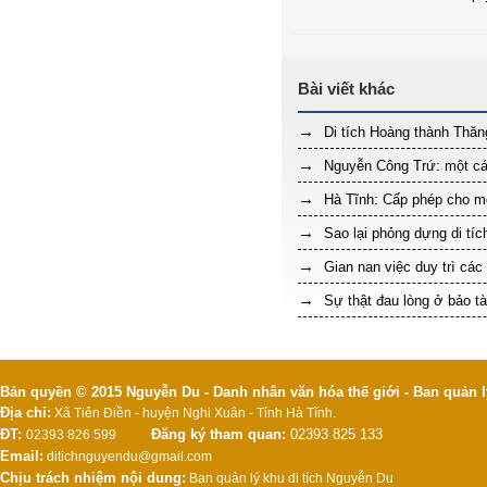
Di tích Hoàng thành Thăng
Nguyễn Công Trứ: một cá
Hà Tĩnh: Cấp phép cho mỏ 
Sao lại phỏng dựng di tí
Gian nan việc duy trì các
Sự thật đau lòng ở bảo t
Bản quyền © 2015 Nguyễn Du - Danh nhân văn hóa thế giới - Ban quản l
Địa chỉ:
Xã Tiên Điền - huyện Nghi Xuân - Tỉnh Hà Tĩnh.
ĐT:
Đăng ký tham quan:
02393 825 133
02393 826 599
Email:
ditichnguyendu@gmail.com
Chịu trách nhiệm nội dung:
Ban quản lý khu di tích Nguyễn Du