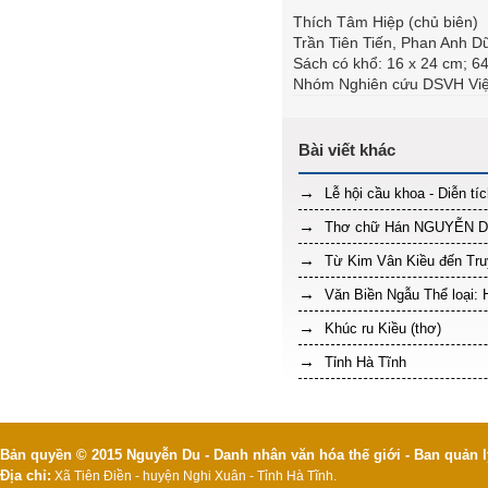
Thích Tâm Hiệp (chủ biên)
Trần Tiên Tiến, Phan Anh 
Sách có khổ: 16 x 24 cm; 64
Nhóm Nghiên cứu DSVH Việ
Lễ hội cầu khoa - Diễn tí
Thơ chữ Hán NGUYỄN 
Từ Kim Vân Kiều đến Truy
Văn Biền Ngẫu Thể loại: 
Khúc ru Kiều (thơ)
Tỉnh Hà Tĩnh
Bản quyền © 2015 Nguyễn Du - Danh nhân văn hóa thế giới - Ban quản l
Địa chỉ:
Xã Tiên Điền - huyện Nghi Xuân - Tỉnh Hà Tĩnh.