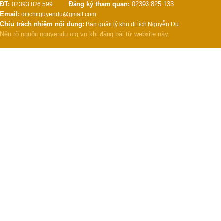
ĐT:
Đăng ký tham quan:
02393 825 133
02393 826 599
Email:
ditichnguyendu@gmail.com
Chịu trách nhiệm nội dung:
Ban quản lý khu di tích Nguyễn Du
Nêu rõ nguồn
nguyendu.org.vn
khi đăng bài từ website này.