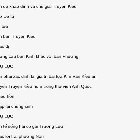
n đề khảo đính và chú giải Truyện Kiều
ơ Đề từ
i tựa
n bản Truyện Kiều
hảo dị
ững câu bản Kinh khác với bản Phường
Ụ LỤC
n phải xác đinh lại giá trị bài tựa Kim Vân Kiều án
yển Truyện Kiều nôm trong thư viên Anh Quốc
iêu hồn
ập lại chúng sinh
Ụ LỤC
n tế sống hai cô gái Trường Lưu
ác lời trai phường Nón