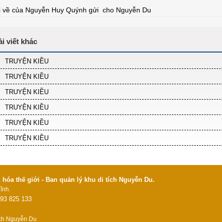
i về của Nguyễn Huy Quýnh gửi cho Nguyễn Du
TRUYỆN KIỀU
TRUYỆN KIỀU
TRUYỆN KIỀU
TRUYỆN KIỀU
TRUYỆN KIỀU
TRUYỆN KIỀU
óa thế giới - Ban quản lý khu di tích Nguyễn Du.
ĩnh.
93 825 133
ích Nguyễn Du