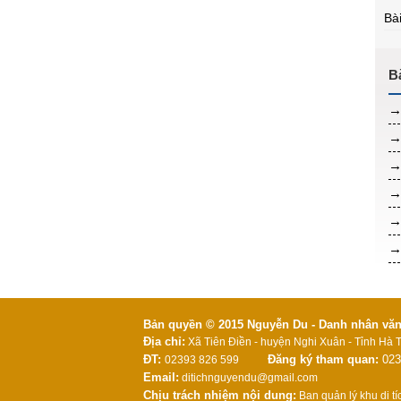
Bà
Bản quyền © 2015 Nguyễn Du - Danh nhân văn h
Địa chỉ:
Xã Tiên Điền - huyện Nghi Xuân - Tỉnh Hà T
ĐT:
Đăng ký tham quan:
023
02393 826 599
Email:
ditichnguyendu@gmail.com
Chịu trách nhiệm nội dung:
Ban quản lý khu di t