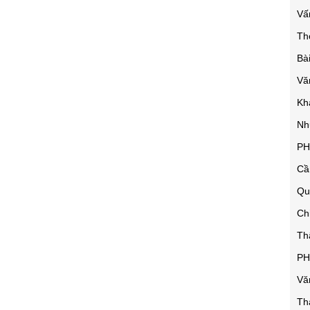
Vấ
Th
Bà
Vă
K
Nh
PH
Cầ
Qu
Ch
Th
PH
Vă
Th