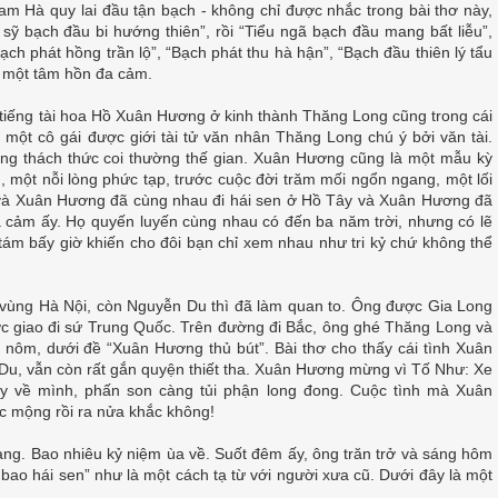
am Hà quy lai đầu tận bạch - không chỉ được nhắc trong bài thơ này,
g sỹ bạch đầu bi hướng thiên”, rồi “Tiểu ngã bạch đầu mang bất liễu”,
ạch phát hồng trần lộ”, “Bạch phát thu hà hận”, “Bạch đầu thiên lý tẩu
ở một tâm hồn đa cảm.
i tiếng tài hoa Hồ Xuân Hương ở kinh thành Thăng Long cũng trong cái
một cô gái được giới tài tử văn nhân Thăng Long chú ý bởi văn tài.
g thách thức coi thường thế gian. Xuân Hương cũng là một mẫu kỳ
một nỗi lòng phức tạp, trước cuộc đời trăm mối ngổn ngang, một lối
và Xuân Hương đã cùng nhau đi hái sen ở Hồ Tây và Xuân Hương đã
đa cảm ấy. Họ quyến luyến cùng nhau có đến ba năm trời, nhưng có lẽ
tám bấy giờ khiến cho đôi bạn chỉ xem nhau như tri kỷ chứ không thể
ùng Hà Nội, còn Nguyễn Du thì đã làm quan to. Ông được Gia Long
ợc giao đi sứ Trung Quốc. Trên đường đi Bắc, ông ghé Thăng Long và
ơ nôm, dưới đề “Xuân Hương thủ bút”. Bài thơ cho thấy cái tình Xuân
Du, vẫn còn rất gắn quyện thiết tha. Xuân Hương mừng vì Tố Như: Xe
y về mình, phấn son càng tủi phận long đong. Cuộc tình mà Xuân
ấc mộng rồi ra nửa khắc không!
ng. Bao nhiêu kỷ niệm ùa về. Suốt đêm ấy, ông trăn trở và sáng hôm
ao hái sen” như là một cách tạ từ với người xưa cũ. Dưới đây là một