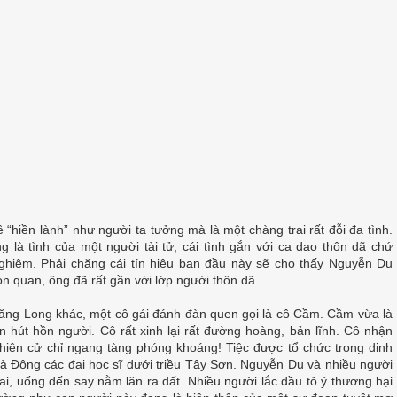
hiền lành” như người ta tưởng mà là một chàng trai rất đỗi đa tình.
g là tình của một người tài tử, cái tình gắn với ca dao thôn dã chứ
 nghiêm. Phải chăng cái tín hiệu ban đầu này sẽ cho thấy Nguyễn Du
on quan, ông đã rất gần với lớp người thôn dã.
Thăng Long khác, một cô gái đánh đàn quen gọi là cô Cầm. Cầm vừa là
 hút hồn người. Cô rất xinh lại rất đường hoàng, bản lĩnh. Cô nhận
nhiên cử chỉ ngang tàng phóng khoáng! Tiệc được tổ chức trong dinh
à Đông các đại học sĩ dưới triều Tây Sơn. Nguyễn Du và nhiều người
i, uống đến say nằm lăn ra đất. Nhiều người lắc đầu tỏ ý thương hại