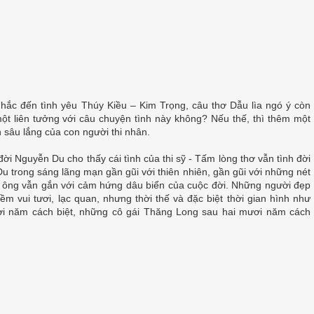
nhắc đến tình yêu Thúy Kiều – Kim Trọng, câu thơ Dẫu lìa ngó ý còn
ột liên tưởng với câu chuyện tình này không? Nếu thế, thì thêm một
n sâu lắng của con người thi nhân.
 Nguyễn Du cho thấy cái tình của thi sỹ - Tấm lòng thơ vẫn tình đời
u trong sáng lãng mạn gần gũi với thiên nhiên, gần gũi với những nét
ông vẫn gắn với cảm hứng dâu biển của cuộc đời. Những người đẹp
m vui tươi, lạc quan, nhưng thời thế và đặc biệt thời gian hình như
i năm cách biệt, những cô gái Thăng Long sau hai mươi năm cách