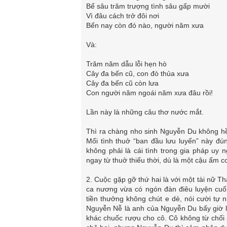
Bể sâu trăm trượng tình sâu gấp mười
Vì đâu cách trở đôi nơi
Bến nay còn đó nào, người năm xưa
Và:
Trăm năm dẫu lỗi hẹn hò
Cây đa bến cũ, con đò thủa xưa
Cây đa bến cũ còn lưa
Con người năm ngoái năm xưa đâu rồi!
Lần này là những câu thơ nước mắt.
Thì ra chàng nho sinh Nguyễn Du không hề “
Mối tình thuở “ban đầu lưu luyến” này đún
không phải là cái tình trong gia pháp uy
ngay từ thuở thiếu thời, dù là một cậu ấm c
2. Cuộc gặp gỡ thứ hai là với một tài nữ 
ca nương vừa có ngón đàn điêu luyện cuốn
tiền thưởng không chút e dè, nói cười tự 
Nguyễn Nễ là anh của Nguyễn Du bấy giờ l
khác chuốc rượu cho cô. Cô không từ chối a