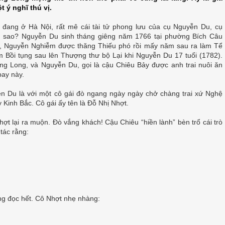
t ý nghĩ thú vị.
đang ở Hà Nội, rất mê cái tài tử phong lưu của cụ Nguyễn Du, cụ
 sao? Nguyễn Du sinh tháng giêng năm 1766 tại phường Bích Câu
, Nguyễn Nghiễm được thăng Thiếu phó rồi mấy năm sau ra làm Tể
Bồi tụng sau lên Thượng thư bộ Lại khi Nguyễn Du 17 tuổi (1782).
g Long, và Nguyễn Du, gọi là cậu Chiêu Bảy được anh trai nuôi ăn
bay này.
ễn Du là với một cô gái đò ngang ngày ngày chở chàng trai xứ Nghệ
y Kinh Bắc. Cô gái ấy tên là Đỗ Nhị Nhợt.
t lại ra muộn. Đò vắng khách! Cậu Chiêu “hiền lành” bèn trổ cái trò
tác rằng:
g đọc hết. Cô Nhợt nhẹ nhàng: