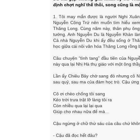
định chợt nghĩ thế thôi, song cũng là mộ
1. Tôi may mắn được là người Nghi Xuân 
Nguyễn Công Trứ nên muốn tìm hiểu xem
Thăng Long. Cùng năm này, thân phụ ông
tướng. Anh Nguyễn Du là Nguyễn Khản làm 
Cả nhà Nguyễn Du khi ấy đều sống ở Thăn
học giữa cái nôi văn hóa Thăng Long rồng 
Câu chuyện “tình tang” đầu tiên của Nguy
này qua lại Nhị Hà thụ giáo với một ông thầ
Lần ấy Chiêu Bảy chờ sang đò nhưng cô Nhợ
sau quỷ, sau ma của đám học trò. Cậu ứng 
Cô ơi chèo chống tôi sang
Kẻo trời trưa trật lỡ làng tôi ra
Còn nhiều qua lại lại qua
Giúp cho nhau nữa để mà...
Cậu ngừng ở chữ thứ sáu của câu chứ khôn
- Cậu đã đọc hết đâu?