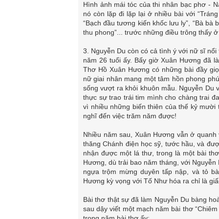
Hình ảnh mái tóc của thi nhân bạc phơ - N
nó còn lặp đi lặp lại ở nhiều bài với “Trán
“Bạch đầu tương kiến khốc lưu ly”, “Bà bà b
thu phong”... trước những điều trông thấy 
3. Nguyễn Du còn có cả tình ý với nữ sĩ nổ
năm 26 tuổi ấy. Bấy giờ Xuân Hương đã là 
Thơ Hồ Xuân Hương có những bài đầy giọn
nữ giai nhân mang một tâm hồn phong phú, 
sống vượt ra khỏi khuôn mẫu. Nguyễn Du 
thực sự trao trái tim mình cho chàng trai 
vì nhiều những biến thiên của thế kỷ mười 
nghĩ đến việc trăm năm được!
Nhiều năm sau, Xuân Hương vẫn ở quanh v
thăng Chánh điện học sỹ, tước hầu, và đư
nhận được một lá thư, trong là một bài th
Hương, dù trải bao năm tháng, với Nguyễn 
ngựa trộm mừng duyên tấp nập, và tỏ bà
Hương kỳ vọng với Tố Như hóa ra chỉ là gi
Bài thơ thật sự đã làm Nguyễn Du bàng hoà
sau dậy viết một mạch năm bài thơ “Chiêm b
trong năm bài thơ ấy: