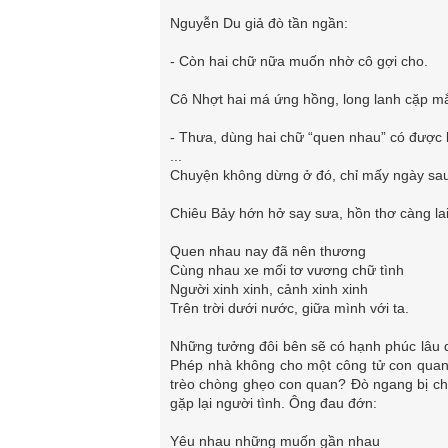
Nguyễn Du giả đò tần ngần:
- Còn hai chữ nữa muốn nhờ cô gợi cho.
Cô Nhợt hai má ứng hồng, long lanh cặp mắt
- Thưa, dùng hai chữ “quen nhau” có được
...
Chuyện không dừng ở đó, chỉ mấy ngày sau
Chiêu Bảy hớn hở say sưa, hồn thơ càng lai
Quen nhau nay đã nên thương
Cùng nhau xe mối tơ vương chữ tình
Người xinh xinh, cảnh xinh xinh
Trên trời dưới nước, giữa mình với ta.
Những tưởng đôi bên sẽ có hạnh phúc lâu dà
Phép nhà không cho một công tử con quan tể
trèo chòng ghẹo con quan? Đò ngang bị ch
gặp lại người tình. Ông đau đớn:
Yêu nhau những muốn gần nhau