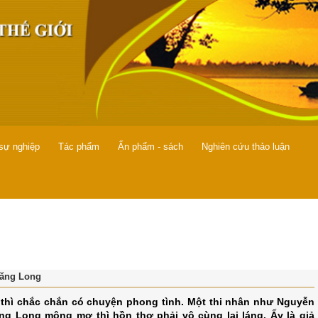
 sự nghiệp
Tác phẩm
Ấn phẩm - sách
Nghiên cứu thảo luận
hăng Long
n thì chắc chắn có chuyện phong tình. Một thi nhân như Nguyễn
g Long mộng mơ thì hồn thơ phải vô cùng lai láng. Ấy là giả