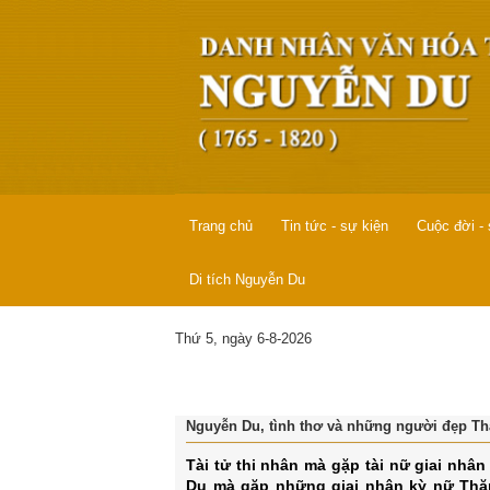
Trang chủ
Tin tức - sự kiện
Cuộc đời -
Di tích Nguyễn Du
Thứ 5, ngày 6-8-2026
Nguyễn Du, tình thơ và những người đẹp T
Tài tử thi nhân mà gặp tài nữ giai nhâ
Du mà gặp những giai nhân kỳ nữ Thăn