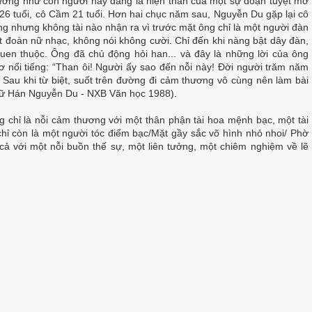
ờng như con người này đang là hiện thân của một sự đoạn tuyệt mơ
26 tuổi, cô Cầm 21 tuổi. Hơn hai chục năm sau, Nguyễn Du gặp lại cô
g nhưng không tài nào nhận ra vì trước mặt ông chỉ là một người đàn
ột đoàn nữ nhạc, không nói không cười. Chỉ đến khi nàng bật dây đàn,
en thuộc. Ông đã chủ động hỏi han... và đây là những lời của ông
ơ nổi tiếng: “Than ôi! Người ấy sao đến nỗi này! Đời người trăm năm
 Sau khi từ biệt, suốt trên đường đi cảm thương vô cùng nên làm bài
hữ Hán Nguyễn Du - NXB Văn học 1988).
g chỉ là nỗi cảm thương với một thân phận tài hoa mệnh bạc, một tài
chỉ còn là một người tóc điểm bạc/Mặt gầy sắc võ hình nhỏ nhoi/ Phờ
ả với một nỗi buồn thế sự, một liên tưởng, một chiêm nghiệm về lẽ