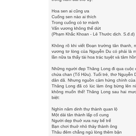
Hoa sen ai cũng ưa
Cuống sen nào ai thích
Trong cuống có tơ mành
Vấn vương không thể dứt
(Phạm Khắc Khoan - Lê Thước dịch. S.đ.d)
Không rõ khi viết Đoạn trường tân thanh, 
vương tơ lòng của Nguyễn Du có phải là m
lần nữa ta thấy tài hoa trác tuyệt và tâm hồ
Những người đẹp Thăng Long đi qua cuộc đời
chứa chan (Tố Hữu). Tuổi trẻ, thơ Nguyễn D
dân dã. Nhưng nguồn cảm hứng chính của 
Thăng Long đã có lúc làm ông bừng lên niề
không muốn thế! Thăng Long sau hai mươ
biệt:
Nghìn năm dinh thự thành quan lộ
Một dải tân thành lấp cố cung
Người dẹp thuở xưa nay bế trể
Bạn chơi thuở nhỏ thảy thành ông
Thâu đêm chẳng ngủ lòng thêm bận