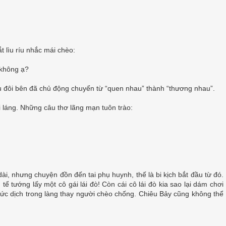
 lìu ríu nhắc mái chèo:
 không ạ?
 đôi bên đã chủ động chuyển từ “quen nhau” thành “thương nhau”.
 láng. Những câu thơ lãng mạn tuôn trào:
i, nhưng chuyện đồn đến tai phụ huynh, thế là bi kịch bắt đầu từ đó.
 tướng lấy một cô gái lái đò! Còn cái cô lái đò kia sao lại dám chơi
ức dịch trong làng thay người chèo chống. Chiêu Bảy cũng không thể