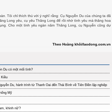
n. Tôi chỉ thích thú với ý nghĩ rằng: Cụ Nguyễn Du của chúng ta đã
ăng Long yêu, cụ yêu Thăng Long để rồi nhờ tình yêu mà thăng hoa
 tụng. Cho một tình yêu ngàn năm Thăng Long, cụ Nguyễn cũng dự
Theo Hoàng khôi/laodong.com.vn
n Du có một mối tình?
 Kiều
uyễn Du, hành trình từ Thanh Oai đến Thái Bình về Tiên Điền lập nghiệp
thống Mỹ
nam, khinh nữ'?