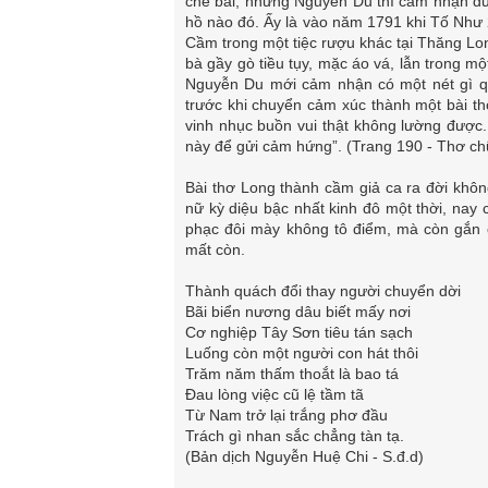
chê bai, nhưng Nguyễn Du thì cảm nhận dư
hồ nào đó. Ấy là vào năm 1791 khi Tố Như 
Cầm trong một tiệc rượu khác tại Thăng Lon
bà gầy gò tiều tụy, mặc áo vá, lẫn trong m
Nguyễn Du mới cảm nhận có một nét gì qu
trước khi chuyển cảm xúc thành một bài th
vinh nhục buồn vui thật không lường được.
này để gửi cảm hứng”. (Trang 190 - Thơ c
Bài thơ Long thành cầm giả ca ra đời khôn
nữ kỳ diệu bậc nhất kinh đô một thời, nay 
phạc đôi mày không tô điểm, mà còn gắn c
mất còn.
Thành quách đổi thay người chuyển dời
Bãi biển nương dâu biết mấy nơi
Cơ nghiệp Tây Sơn tiêu tán sạch
Luống còn một người con hát thôi
Trăm năm thấm thoắt là bao tá
Đau lòng việc cũ lệ tầm tã
Từ Nam trở lại trắng phơ đầu
Trách gì nhan sắc chẳng tàn tạ.
(Bản dịch Nguyễn Huệ Chi - S.đ.d)