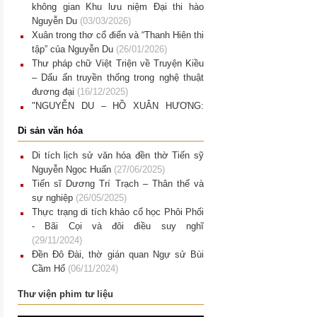
không gian Khu lưu niệm Đại thi hào
Nguyễn Du
(03/03/2026)
Xuân trong thơ cổ điển và “Thanh Hiên thi
tập” của Nguyễn Du
(26/01/2026)
Thư pháp chữ Việt Triện về Truyện Kiều
– Dấu ấn truyền thống trong nghệ thuật
đương đại
(16/12/2025)
"NGUYỄN DU – HỒ XUÂN HƯƠNG:
CUỘC HỘI NGỘ BÍ ẨN". Giao thoa văn
Di sản văn hóa
chương và hội họa nhìn từ một trưng bày
nghệ thuật đương đại.
(15/12/2025)
Di tích lịch sử văn hóa đền thờ Tiến sỹ
Di tích quốc gia đặc biệt Khu lưu niệm
Nguyễn Ngọc Huấn
(27/06/2025)
Nguyễn Du Một chặng đường gìn giữ và
Tiến sĩ Dương Trí Trạch – Thân thế và
phát huy giá trị di sản văn hóa dân tộc
sự nghiệp
(26/05/2025)
(12/12/2025)
Thực trạng di tích khảo cổ học Phôi Phối
- Bãi Cọi và đôi điều suy nghĩ
(29/11/2024)
Đền Đô Đài, thờ gián quan Ngự sử Bùi
Cầm Hổ
(06/11/2024)
Di tích quốc gia đền thờ Đặng Tất, Đặng
Thư viện phim tư liệu
Dung: Nơi ngân vang bài thơ “Cảm hoài”
(29/06/2024)